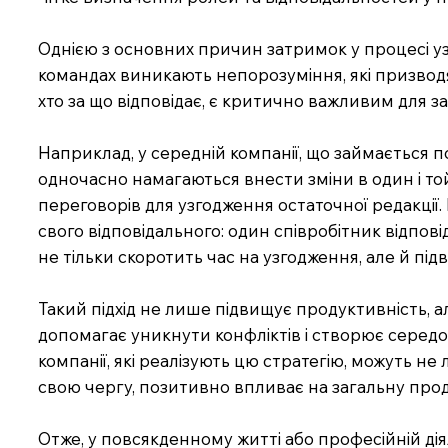
Однією з основних причин затримок у процесі уз
командах виникають непорозуміння, які призводя
хто за що відповідає, є критично важливим для 
Наприклад, у середній компанії, що займається п
одночасно намагаються внести зміни в один і той
переговорів для узгодження остаточної редакції
свого відповідального: один співробітник відпові
не тільки скоротить час на узгодження, але й під
Такий підхід не лише підвищує продуктивність, а
допомагає уникнути конфліктів і створює середов
компанії, які реалізують цю стратегію, можуть 
свою чергу, позитивно впливає на загальну прод
Отже, у повсякденному житті або професійній ді