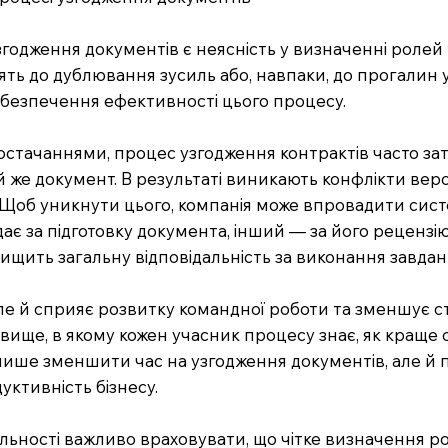
годження документів є неясність у визначенні ролей т
ть до дублювання зусиль або, навпаки, до прогалин у
забезпечення ефективності цього процесу.
остачаннями, процес узгодження контрактів часто затя
 же документ. В результаті виникають конфлікти версі
. Щоб уникнути цього, компанія може впровадити сист
дає за підготовку документа, інший — за його рецензі
вищить загальну відповідальність за виконання завдан
ле й сприяє розвитку командної роботи та зменшує стре
ище, в якому кожен учасник процесу знає, як краще о
не лише зменшити час на узгодження документів, але й
уктивність бізнесу.
яльності важливо враховувати, що чітке визначення р