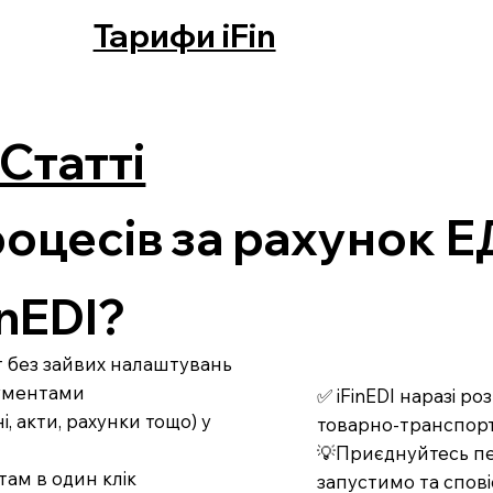
Тарифи iFin
Статті
оцесів за рахунок 
nEDI?
рт без зайвих налаштувань
кументами
✅ iFinEDI наразі р
 акти, рахунки тощо) у
товарно-транспорт
💡Приєднуйтесь пе
там в один клік
запустимо та спові