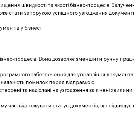
щення швидкості та якості бізнес-процесів. Залученн
же стати запорукою успішного узгодження документів і,
ментів у бізнесі
 бізнес-процесів. Вона дозволяє зменшити ручну працю
програмного забезпечення для управління документа
а наявність помилок перед відправкою.
ворені та надіслані на узгодження за лічені хвилини
у часі відстежувати статус документів, що підвищує 