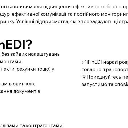
но важливим для підвищення ефективності бізнес-про
цедур, ефективної комунікації та постійного монітори
 ринку. Успішні підприємства, які впроваджують ці стр
nEDI?
т без зайвих налаштувань
кументами
✅ iFinEDI наразі р
 акти, рахунки тощо) у
товарно-транспорт
💡Приєднуйтесь пер
ам в один клік
запустимо та спові
сання документів
озділами та контрагентами