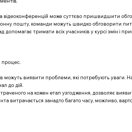
ментів.
ів та відеоконференцій може суттєво пришвидшити об
ктронну пошту, команди можуть швидко обговорити пит
д допомагає тримати всіх учасників у курсі змін і п
 процес.
иків можуть виявити проблеми, які потребують уваги. Н
ал до дій.
итраченого на кожен етап узгодження, дозволяє виявити
нта витрачається занадто багато часу, можливо, вар