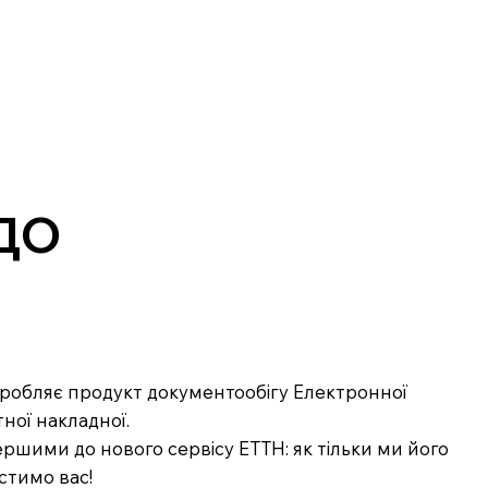
ЕДО
озробляє продукт документообігу Електронної
ної накладної.
ршими до нового сервісу ЕТТН: як тільки ми його
стимо вас!