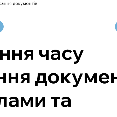
сання документів
ння часу
ння докумен
лами та