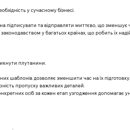
обхідність у сучасному бізнесі.
а підписувати та відправляти миттєво, що зменшує ч
законодавством у багатьох країнах, що робить їх над
икнути плутанини.
их шаблонів дозволяє зменшити час на їх підготовку
ірність пропуску важливих деталей.
конкретних осіб за кожен етап узгодження допомагає