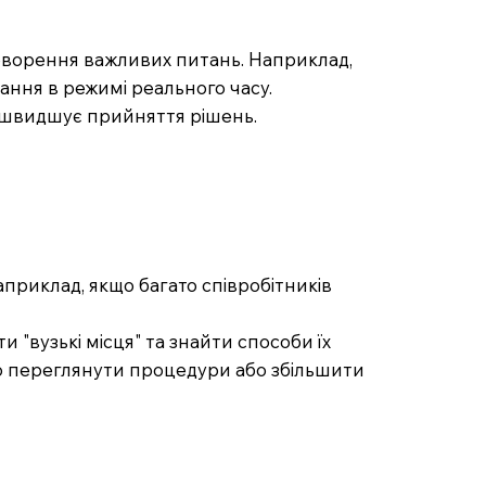
говорення важливих питань. Наприклад,
ання в режимі реального часу.
ришвидшує прийняття рішень.
априклад, якщо багато співробітників
 "вузькі місця" та знайти способи їх
то переглянути процедури або збільшити