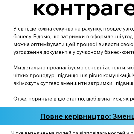
контраг
У світі, де кожна секунда на рахунку, процес у
бізнесу. Відомо, що затримки в оформленні угод 
можна оптимізувати цей процес і вивести свою 
узгодження документів у сучасному бізнес-конт
Ми детально проаналізуємо основні аспекти, які
чітких процедур і підвищення рівня комунікації
які можуть суттєво зменшити затримки і підвищ
Отже, пориньте в цю статтю, щоб дізнатися, як ре
Повне керівництво: Зменш
Чітке визначення ролей та відповідальностей у 