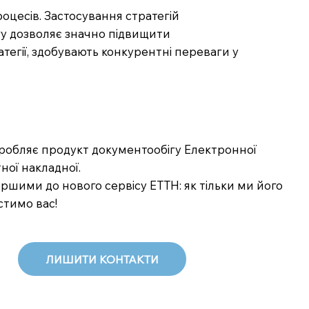
цесів. Застосування стратегій
нгу дозволяє значно підвищити
атегії, здобувають конкурентні переваги у
озробляє продукт документообігу Електронної
ної накладної.
шими до нового сервісу ЕТТН: як тільки ми його
стимо вас!
ЛИШИТИ КОНТАКТИ