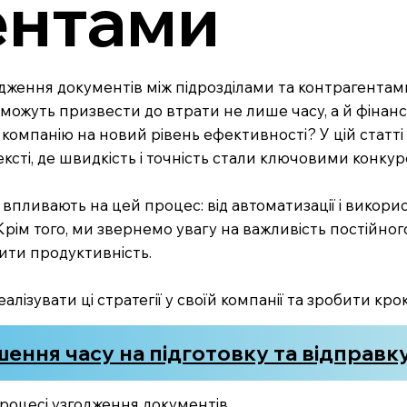
ентами
згодження документів між підрозділами та контрагент
можуть призвести до втрати не лише часу, а й фінансов
компанію на новий рівень ефективності? У цій статт
ексті, де швидкість і точність стали ключовими конк
 впливають на цей процес: від автоматизації і викор
. Крім того, ми звернемо увагу на важливість постійно
ити продуктивність.
алізувати ці стратегії у своїй компанії та зробити кр
ення часу на підготовку та відправк
процесі узгодження документів