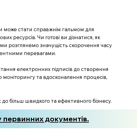
ами може стати справжнім гальмом для
их ресурсів. Чи готові ви дізнатися, як
і ми розглянемо значущість скорочення часу
урентними перевагами.
истання електронних підписів до створення
го моніторингу та вдосконалення процесів,
ок до більш швидкого та ефективного бізнесу.
у первинних документів.