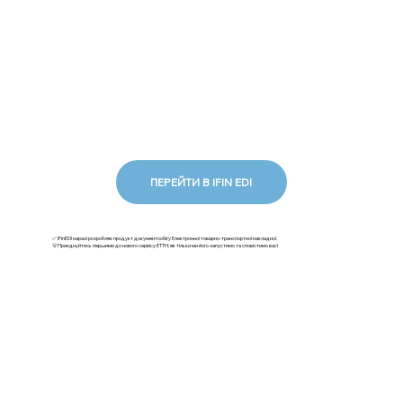
ПЕРЕЙТИ В IFIN EDI
✅ iFinEDI наразі розробляє продукт документообігу Електронної товарно-транспортної накладної.
💡Приєднуйтесь першими до нового сервісу ЕТТН: як тільки ми його запустимо та сповістимо вас!