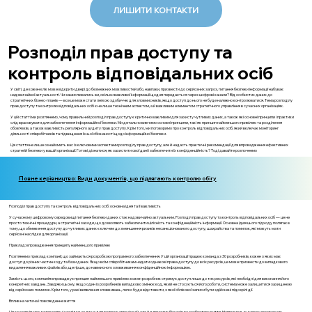
ЛИШИТИ КОНТАКТИ
Розподіл прав доступу та
контроль відповідальних осіб
У світі, де кожен клік може відкрити двері до безмежних можливостей або, навпаки, призвести до серйозних загроз, питання безпеки інформації набуває
надзвичайної актуальності. Чи замислювались ви, скільки важливої інформації щодня передається через цифрові канали? Від особистих даних до
стратегічних бізнес-планів — все це може стати легкою здобиччю для зловмисників, якщо доступ до нього не буде належно контролюватися. Тема розподілу
прав доступу та контролю відповідальних осіб є не лише технічним аспектом, а й важливим елементом стратегічного управління в сучасних організаціях.
У цій статті ми розглянемо, чому правильний розподіл прав доступу є критично важливим для захисту чутливих даних, а також які основні принципи і практики
слід враховувати для забезпечення інформаційної безпеки. Ми детально вивчимо основні принципи, такі як принцип найменшого привілею та розділення
обов'язків, а також важливість регулярного аудиту прав доступу. Крім того, ми поговоримо про контроль відповідальних осіб, який включає моніторинг
діяльності співробітників та підвищення їхньої обізнаності щодо інформаційної безпеки.
Ця стаття не лише ознайомить вас із ключовими аспектами розподілу прав доступу, але й надасть практичні рекомендації для впровадження ефективних
стратегій безпеки у вашій організації. Готові дізнатися, як захистити свої дані і забезпечити їх конфіденційність? Тоді давайте розпочнемо
Повне керівництво: Види документів, що підлягають контролю обігу
Розподіл прав доступу та контроль відповідальних осіб: основна ідея та її важливість
У сучасному цифровому середовищі питання безпеки даних стає надзвичайно актуальним. Розподіл прав доступу та контроль відповідальних осіб — це не
просто технічні процедури, а стратегічні заходи, що дозволяють забезпечити цілісність та конфіденційність інформації. Основна ідея цього підходу полягає в
тому, що обмеження доступу до чутливих даних є ключем до зменшення ризиків несанкціонованого доступу, шахрайства та помилок, які можуть мати
серйозні наслідки для організації.
Приклад: впровадження принципу найменшого привілею
Розглянемо приклад компанії, що займається розробкою програмного забезпечення. У цій організації працює команда з 30 розробників, кожен з яких має
доступ до різних частин коду та бази даних. Якщо всім співробітникам надати однакові права доступу до всіх ресурсів, це може призвести до випадкового
видалення важливих файлів або, ще гірше, до навмисного зловживання конфіденційною інформацією.
Замість цього, компанія впроваджує принцип найменшого привілею: кожен розробник отримує доступ лише до тих ресурсів, які необхідні для виконання його
конкретних завдань. Завдяки цьому, якщо один із розробників випадково змінює код, який не стосується його роботи, система може залишитися захищеною
від серйозних помилок. Крім того, у разі виявлення зловживань, легко буде відстежити, з якої облікової записи були здійснені підозрілі дії.
Вплив на читача і повсякденне життя
Ця концепція має далекосяжні наслідки не лише для великих організацій, але й для малих бізнесів та особистого життя. Наприклад, в умовах зростаючих