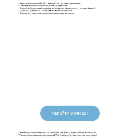
✅ Зареєструйтесь у сервісі iFin EDI — швидкий старт без зайвих налаштувань
✅ Додайте реквізити вашої компанії для обміну документами
✅ Створюйте або завантажуйте документи (накладні, акти, рахунки тощо) у зручному форматі
✅ Підпишіть документи КЕП та надішліть контрагентам в один клік
✅ Отримайте підтвердження про доставку та підписання документів
ПЕРЕЙТИ В IFIN EDI
✅ iFinEDI наразі розробляє продукт документообігу Електронної товарно-транспортної накладної.
💡Приєднуйтесь першими до нового сервісу ЕТТН: як тільки ми його запустимо та сповістимо вас!