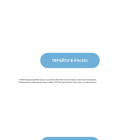
ПЕРЕЙТИ В IFIN EDI
✅ iFinEDI наразі розробляє продукт документообігу Електронної товарно-транспортної накладної.
💡Приєднуйтесь першими до нового сервісу ЕТТН: як тільки ми його запустимо та сповістимо вас!