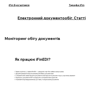
iFin Бухгалтерія
Тарифи iFin
Електронний документообіг. Статті
Моніторинг обігу документів
Як працює iFinEDI?
✅ Зареєструйтесь у сервісі iFin EDI — швидкий старт без зайвих налаштувань
✅ Додайте реквізити вашої компанії для обміну документами
✅ Створюйте або завантажуйте документи (накладні, акти, рахунки тощо) у зручному форматі
✅ Підпишіть документи КЕП та надішліть контрагентам в один клік
✅ Отримайте підтвердження про доставку та підписання документів