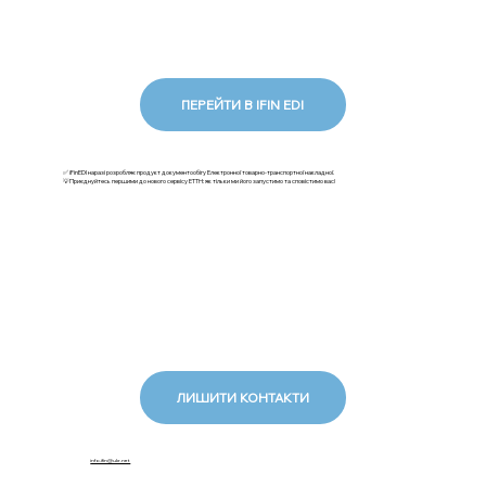
ПЕРЕЙТИ В IFIN EDI
✅ iFinEDI наразі розробляє продукт документообігу Електронної товарно-транспортної накладної.
💡Приєднуйтесь першими до нового сервісу ЕТТН: як тільки ми його запустимо та сповістимо вас!
ЛИШИТИ КОНТАКТИ
info.ifin@ukr.net