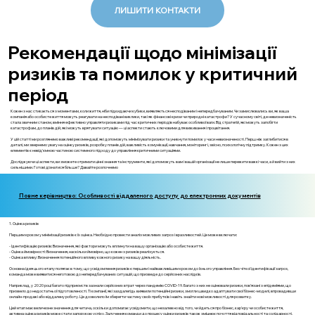
ЛИШИТИ КОНТАКТИ
Рекомендації щодо мінімізації
ризиків та помилок у критичний
період
Кожен з нас стикається з моментами, коли життя, ніби підкидаючи кубики, виявляється несподіваним і непередбачуваним. Чи замислювались ви, як ваша
компанія або особисте життя можуть реагувати на несподівані виклики, такі як фінансові кризи чи природні катастрофи? У сучасному світі, де невизначеність
стала звичним станом, вміння ефективно управляти ризиками під час критичних періодів набуває особливої ваги. Від стратегій, які можуть запобігти
катастрофам, до планів дій, які можуть врятувати ситуацію — ці аспекти стають ключовими для виживання і процвітання.
У цій статті ми розглянемо важливі рекомендації, які допоможуть мінімізувати ризики та уникнути помилок у часи невизначеності. Перш ніж заглибитися в
деталі, ми звернемо увагу на оцінку ризиків, розробку планів дій, важливість комунікації, навчання, моніторинг і, звісно, психологічну підтримку. Кожен з цих
елементів є невід'ємною частиною системного підходу до управління критичними ситуаціями.
Досліджуючи ці аспекти, ви зможете отримати цінні знання та інструменти, які допоможуть вам і вашій організації не лише пережити важкі часи, а й вийти з них
сильнішими. Готові дізнатися більше? Давайте розпочнемо
Повне керівництво: Особливості віддаленого доступу до електронних документів
1. Оцінка ризиків
Першим кроком у мінімізації ризиків є їх оцінка. Необхідно провести аналіз можливих загроз і вразливостей. Це може включати:
- Ідентифікацію ризиків: Визначення, які фактори можуть вплинути на вашу організацію або особисте життя.
- Оцінка ймовірності: Визначення, наскільки ймовірно, що кожен з ризиків реалізується.
- Оцінка впливу: Визначення потенційного впливу кожного ризику на вашу діяльність.
Основна ідея цього етапу полягає в тому, що усвідомлення ризиків є першим і найважливішим кроком до їхнього управління. Без чіткої ідентифікації загроз,
команда може виявитися неготовою до непередбачуваних ситуацій, що призведе до серйозних наслідків.
Наприклад, у 2020 році багато підприємств зазнали серйозних втрат через пандемію COVID-19. Багато з них не оцінювали ризики, пов'язані з епідеміями, що
призвело до недостатньої підготовленості. Ті компанії, які заздалегідь виявили потенційні ризики, змогли швидко адаптувати свої бізнес-моделі, впровадивши
онлайн-продажі або віддалену роботу. Це дозволило їм зберегти частину своїх прибутків і навіть знайти нові можливості для розвитку.
Цей етап має величезне значення для читача, оскільки допомагає усвідомити, що незалежно від того, чи йдеться про бізнес, кар'єру чи особисте життя,
активна оцінка ризиків може стати запорукою успіху. Залучення команди до процесу оцінки ризиків також зміцнює почуття відповідальності та солідарності,