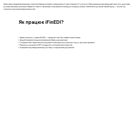
Ефективне управління ризиками у критичні періоди потребує усвідомленості, підготовленості та гнучкості. Виконання цих рекомендацій спростить адаптацію
до нових викликів, допоможе зберегти стійкість організації та підтримати команду в складних умовах. Пам’ятайте, що проактивний підхід — це ключ до
успішного подолання невизначеностей.
Як працює iFinEDI?
✅ Зареєструйтесь у сервісі iFin EDI — швидкий старт без зайвих налаштувань
✅ Додайте реквізити вашої компанії для обміну документами
✅ Створюйте або завантажуйте документи (накладні, акти, рахунки тощо) у зручному форматі
✅ Підпишіть документи КЕП та надішліть контрагентам в один клік
✅ Отримайте підтвердження про доставку та підписання документів