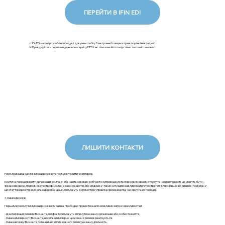
ПЕРЕЙТИ В IFIN EDI
✅ iFinEDI наразі розробляє продукт документообігу Електронної товарно-транспортної накладної.
💡Приєднуйтесь першими до нового сервісу ЕТТН: як тільки ми його запустимо та сповістимо вас!
ЛИШИТИ КОНТАКТИ
Рекомендації щодо мінімізації ризиків та помилок у критичний період
Критичні періоди в житті організацій, компаній або навіть окремих осіб часто супроводжуються високим рівнем стресу та невизначеності. Це можуть бути
фінансові кризи, природні катастрофи, зміни в законодавстві, або епідемії. У таких ситуаціях важливо мати чіткі стратегії для зменшення ризиків і помилок. У
цій статті ми розглянемо кілька рекомендацій, які можуть допомогти в управлінні ризиками під час критичних періодів.
1. Оцінка ризиків
Першим кроком у мінімізації ризиків є їх оцінка. Необхідно провести аналіз можливих загроз і вразливостей:
- Ідентифікація ризиків: Визначте, які фактори можуть вплинути на вашу організацію або особисте життя.
- Оцінка ймовірності: Визначте, наскільки ймовірно, що кожен з ризиків реалізується.
- Оцінка впливу: Визначте потенційний вплив кожного ризику на вашу діяльність.