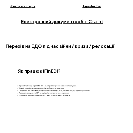
iFin Бухгалтерія
Тарифи iFin
Електронний документообіг. Статті
Перехід на ЕДО під час війни / кризи / релокації
Як працює iFinEDI?
✅ Зареєструйтесь у сервісі iFin EDI — швидкий старт без зайвих налаштувань
✅ Додайте реквізити вашої компанії для обміну документами
✅ Створюйте або завантажуйте документи (накладні, акти, рахунки тощо) у зручному форматі
✅ Підпишіть документи КЕП та надішліть контрагентам в один клік
✅ Отримайте підтвердження про доставку та підписання документів