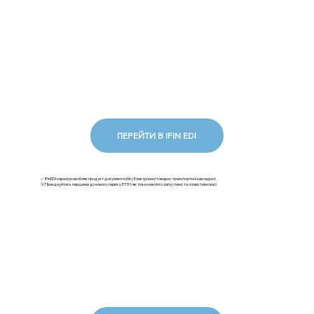
ПЕРЕЙТИ В IFIN EDI
✅ iFinEDI наразі розробляє продукт документообігу Електронної товарно-транспортної накладної.
💡Приєднуйтесь першими до нового сервісу ЕТТН: як тільки ми його запустимо та сповістимо вас!