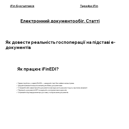
iFin Бухгалтерія
Тарифи iFin
Електронний документообіг. Статті
Як довести реальність госпоперації на підставі е-
документів
Як працює iFinEDI?
✅ Зареєструйтесь у сервісі iFin EDI — швидкий старт без зайвих налаштувань
✅ Додайте реквізити вашої компанії для обміну документами
✅ Створюйте або завантажуйте документи (накладні, акти, рахунки тощо) у зручному форматі
✅ Підпишіть документи КЕП та надішліть контрагентам в один клік
✅ Отримайте підтвердження про доставку та підписання документів