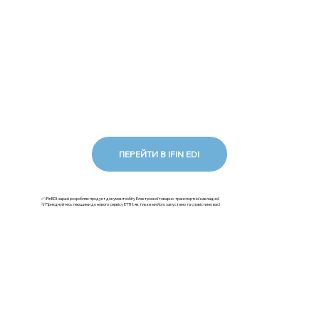
ПЕРЕЙТИ В IFIN EDI
✅ iFinEDI наразі розробляє продукт документообігу Електронної товарно-транспортної накладної.
💡Приєднуйтесь першими до нового сервісу ЕТТН: як тільки ми його запустимо та сповістимо вас!