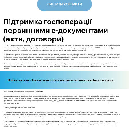
ЛИШИТИ КОНТАКТИ
Підтримка госпоперації
первинними е-документами
(акти, договори)
У світі, де швидкість та ефективність стали ключовими чинниками успіху, традиційні паперові документи втрачають свою актуальність. Чи знаєте ви, що за
оцінками експертів, перехід на електронний документообіг може знизити витрати компаній на управління документами до 30%? Це не просто цифри, а
реальний крок до оптимізації бізнес-процесів, який відкриває нові горизонти для підприємств різного масштабу.
У цій статті ми розглянемо важливість первинних електронних документів, таких як акти та договори, у підтримці господарських операцій. В умовах швидко
змінюваного бізнес-середовища, їхня роль та значення стають все більш актуальними. Ми проаналізуємо переваги електронних документів над паперовими,
їх застосування в господарській діяльності, а також правові аспекти, що регулюють цей процес.
Занурившись у цю тему, ви не лише зрозумієте, чому електронні документи є невід'ємною частиною сучасного бізнесу, а й дізнаєтеся, як їх ефективне
використання може стати вашим конкурентною перевагою. Давайте разом розглянемо, як адаптація до цифрових технологій може трансформувати ваш
бізнес.
Повне керівництво: Використання електронних накладних та рахунків-фактур як доказу
Чітка структура та переваги електронних документів
Основна ідея використання первинних електронних документів у господарській діяльності полягає у спрощенні та оптимізації бізнес-процесів. На відміну від
паперових документів, електронні версії забезпечують не лише швидкість обробки, але й зменшують ризики, пов'язані з втратою або пошкодженням
документів. Це критично важливо в умовах сучасного бізнес-середовища, де кожна затримка чи помилка може коштувати компанії значних фінансових
ресурсів та репутації.
Приклад: електронний акт виконаних робіт
Розглянемо практичний приклад. Уявімо, що компанія «А» уклала договір з компанією «Б» на виконання будівельних робіт. Замість традиційного паперового
акта виконаних робіт, компанія «Б» використовує електронний документ, підписаний кваліфікованим електронним підписом. Цей документ не лише швидше
передається між сторонами, але й автоматично зберігається в електронному обліку.
Коли компанія «А» отримує електронний акт, вона може миттєво перевірити його на відповідність умовам договору, що дозволяє уникнути затримок у
розрахунках. У разі виникнення будь-яких суперечок, обидві сторони можуть легко звернутися до електронної версії документа, чітко фіксуючи проведені
роботи та їх обсяг.