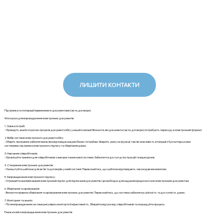
ЛИШИТИ КОНТАКТИ
Підтримка госпоперації первинними е-документами (акти, договори)
Чіткі кроки для впровадження електронних документів
1. Оцінка потреб:
- Проведіть аналіз існуючих процесів документообігу у вашій компанії. Визначте, які документи (акти, договори) потребують переходу в електронний формат.
2. Вибір системи електронного документообігу:
- Оберіть програмне забезпечення, яке відповідає вашим бізнес-потребам. Зверніть увагу на функції, такі як можливість інтеграції з бухгалтерськими
системами, підтримка електронного підпису та зберігання даних.
3. Навчання співробітників:
- Організуйте тренінги для співробітників з використання нової системи. Забезпечте доступ до інструкцій та відеоуроків.
4. Створення електронних документів:
- Налаштуйте шаблони для актів та договорів у новій системі. Переконайтесь, що шаблони відповідають законодавчим вимогам.
5. Запровадження електронного підпису:
- Отримайте кваліфікований електронний підпис для підписання документів. Це необхідно для надання юридичної сили електронним документам.
6. Зберігання та архівування:
- Визначте правила зберігання та архівування електронних документів. Переконайтесь, що система забезпечує цілісність та доступність даних.
7. Моніторинг та аналіз:
- Після впровадження системи регулярно моніторте її ефективність. Збирайте відгуки від співробітників та покращуйте процеси.
Реальні кейси впровадження електронних документів