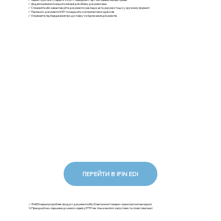
✅ Додайте реквізити вашої компанії для обміну документами
✅ Створюйте або завантажуйте документи (накладні, акти, рахунки тощо) у зручному форматі
✅ Підпишіть документи КЕП та надішліть контрагентам в один клік
✅ Отримайте підтвердження про доставку та підписання документів
ПЕРЕЙТИ В IFIN EDI
✅ iFinEDI наразі розробляє продукт документообігу Електронної товарно-транспортної накладної.
💡Приєднуйтесь першими до нового сервісу ЕТТН: як тільки ми його запустимо та сповістимо вас!