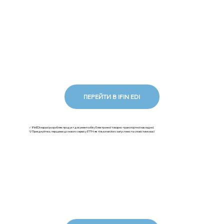
ПЕРЕЙТИ В IFIN EDI
✅ iFinEDI наразі розробляє продукт документообігу Електронної товарно-транспортної накладної.
💡Приєднуйтесь першими до нового сервісу ЕТТН: як тільки ми його запустимо та сповістимо вас!