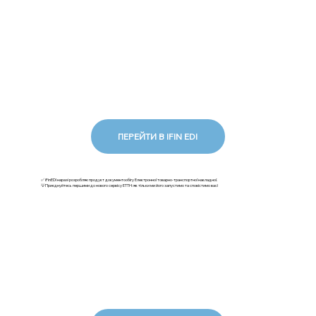
ПЕРЕЙТИ В IFIN EDI
✅ iFinEDI наразі розробляє продукт документообігу Електронної товарно-транспортної накладної.
💡Приєднуйтесь першими до нового сервісу ЕТТН: як тільки ми його запустимо та сповістимо вас!