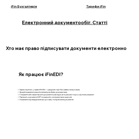
iFin Бухгалтерія
Тарифи iFin
Електронний документообіг. Статті
Хто має право підписувати документи електронно
Як працює iFinEDI?
✅ Зареєструйтесь у сервісі iFin EDI — швидкий старт без зайвих налаштувань
✅ Додайте реквізити вашої компанії для обміну документами
✅ Створюйте або завантажуйте документи (накладні, акти, рахунки тощо) у зручному форматі
✅ Підпишіть документи КЕП та надішліть контрагентам в один клік
✅ Отримайте підтвердження про доставку та підписання документів