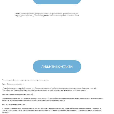
✅ iFinEDI наразі розробляє продукт документообігу Електронної товарно-транспортної накладної.
💡Приєднуйтесь першими до нового сервісу ЕТТН: як тільки ми його запустимо та сповістимо вас!
ЛИШИТИ КОНТАКТИ
Чіткі кроки для оформлення підпису водія, експедитора та менеджера
Крок 1: Визначення повноважень
- Розробка посадових інструкцій: Чітко визначити обов'язки та права кожної особи, яка має право підписувати документи. Наприклад, у компанії
"ТрансЛогістика" був розроблений документ, який описує повноваження водіїв і експедиторів, що дозволяє уникнути плутанини.
Крок 2: Внутрішні положення про документообіг
- Створення внутрішніх політик: Наприклад, у компанії "ЛогістикГруп" було розроблено положення, яке регулює, які документи підписує експедитор, а які –
менеджер. Це допомагає уникнути конфліктів і забезпечує правильне оформлення документів.
Крок 3: Оформлення довіреностей
- Підготовка довіреностей: Якщо підпис має проставити особа, що не є безпосередньо відповідальною, необхідно оформити довіреність. Наприклад, в
"Експедитори Україна" у випадку відсутності експедитора оформлюється довіреність на іншого співробітника, що дозволяє продовжувати роботу без
затримок.