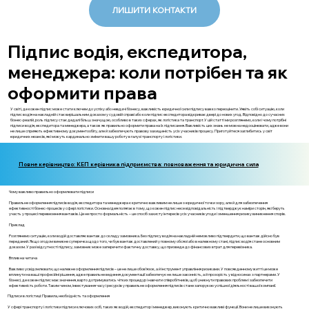
ЛИШИТИ КОНТАКТИ
Підпис водія, експедитора,
менеджера: коли потрібен та як
оформити права
У світі, де кожен підпис може стати ключем до успіху або невдачі бізнесу, важливість юридичної сили підпису важко переоцінити. Уявіть собі ситуацію, коли
підпис водія на накладній стає вирішальним доказом у судовій справі або коли підпис експедитора відкриває двері до нових угод. Відповідно до сучасних
бізнес-реалій, роль підпису стає дедалі більш значущою, особливо в таких сферах, як логістика та транспорт. У цій статті ми розглянемо, коли і чому потрібні
підписи водія, експедитора та менеджера, а також як правильно оформити права на їх підписання. Важливість цих знань не можна недооцінювати, адже вони
не лише сприяють ефективному документообігу, але й забезпечують правову захищеність усіх учасників процесу. Приготуйтеся заглибитись у світ
юридичних нюансів, які можуть кардинально змінити вашу роботу в галузі транспорту і логістики.
Повне керівництво: КЕП керівника підприємства: повноваження та юридична сила
Чому важливо правильно оформлювати підписи
Правильне оформлення підписів водія, експедитора та менеджера є критично важливим не лише з юридичної точки зору, але й для забезпечення
ефективності бізнес-процесів у сфері логістики. Основна ідея полягає в тому, що кожен підпис несе відповідальність і підтверджує наміри сторін, які беруть
участь у процесі перевезення вантажів. Це не просто формальність – це спосіб захисту інтересів усіх учасників угоди і зменшення ризику виникнення спорів.
Приклад
Розглянемо ситуацію, коли водій доставляє вантаж до складу замовника. Без підпису водія на накладній неможливо підтвердити, що вантаж дійсно був
переданий. Якщо згодом виникне суперечка щодо того, чи був вантаж доставлений у повному обсязі або в належному стані, підпис водія стане основним
доказом. У разі відсутності підпису, замовник може заперечити фактичну доставку, що призведе до фінансових втрат для перевізника.
Вплив на читача
Важливо усвідомлювати, що належне оформлення підписів – це не лише обов’язок, а й інструмент управління ризиками. У повсякденному житті це може
вплинути на ваші професійні рішення, адже правильне ведення документації забезпечує не лише законність, а й прозорість у відносинах з партнерами. У
бізнесі, де кожен підпис має значення, варто дотримуватись чітких процедур і навчати співробітників, щоб уникнути правових проблем і забезпечити
ефективність роботи. Таким чином, інвестування часу і ресурсів у правильне оформлення підписів стане запорукою успішної діяльності вашої компанії.
Підписи в логістиці: Правила, необхідність та оформлення
У сфері транспорту і логістики підписи ключових осіб, таких як водій, експедитор і менеджер, виконують критично важливі функції. Вони не лише виконують