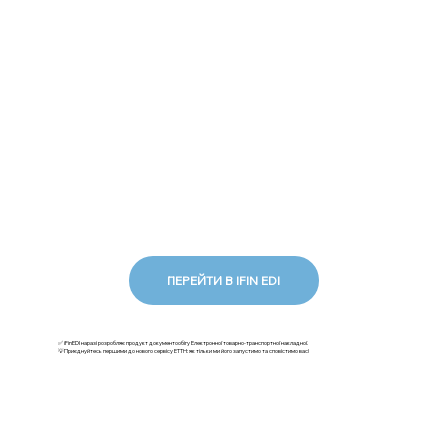
ПЕРЕЙТИ В IFIN EDI
✅ iFinEDI наразі розробляє продукт документообігу Електронної товарно-транспортної накладної.
💡Приєднуйтесь першими до нового сервісу ЕТТН: як тільки ми його запустимо та сповістимо вас!