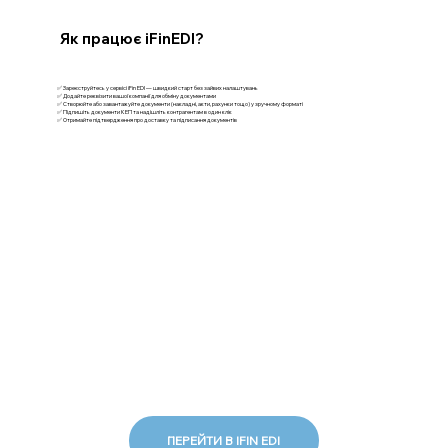
Як працює iFinEDI?
✅ Зареєструйтесь у сервісі iFin EDI — швидкий старт без зайвих налаштувань
✅ Додайте реквізити вашої компанії для обміну документами
✅ Створюйте або завантажуйте документи (накладні, акти, рахунки тощо) у зручному форматі
✅ Підпишіть документи КЕП та надішліть контрагентам в один клік
✅ Отримайте підтвердження про доставку та підписання документів
ПЕРЕЙТИ В IFIN EDI