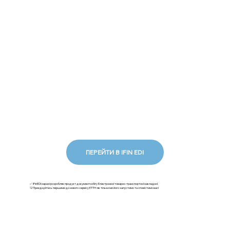
ПЕРЕЙТИ В IFIN EDI
✅ iFinEDI наразі розробляє продукт документообігу Електронної товарно-транспортної накладної.
💡Приєднуйтесь першими до нового сервісу ЕТТН: як тільки ми його запустимо та сповістимо вас!