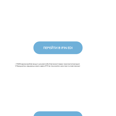
ПЕРЕЙТИ В IFIN EDI
✅ iFinEDI наразі розробляє продукт документообігу Електронної товарно-транспортної накладної.
💡Приєднуйтесь першими до нового сервісу ЕТТН: як тільки ми його запустимо та сповістимо вас!