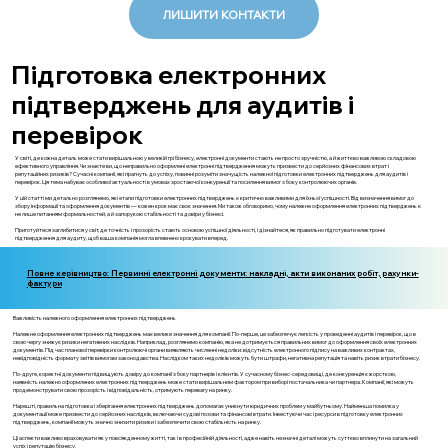
ЛИШИТИ КОНТАКТИ
Підготовка електронних
підтверджень для аудитів і
перевірок
У світі, де кожна деталь може стати вирішальною у великій грі бізнесу, електронні документи стають не просто зручністю, а й життєво важливою складовою
ефективного управління. Чи знаєте ви, що неправильно оформлені електронні підтвердження можуть призвести до серйозних фінансових втрат і
репутаційних ризиків? Сучасні компанії, які прагнуть до успіху, повинні розуміти значущість належної підготовки електронних підтверджень для аудитів і
перевірок. Ця тема набуває особливої актуальності в умовах зростаючої конкуренції та посилення вимог з боку контролюючих органів.
У цій статті ми детально розглянемо, які етапи підготовки електронних підтверджень є критично важливими для їхньої успішності. Від визначення вимог до
збору інформації та оформлення документів — кожен крок має своє значення. Ми також обговоримо, чому належне оформлення електронних підтверджень є
не лише питанням формальностей, а й запорукою стабільності та довіри у бізнесі.
Приготуйтеся заглибитися у світ, де точність і прозорість стають основою успішної діяльності, і дізнайтеся, як правильно підготувати електронні
підтвердження для аудиту, щоб ваша компанія могла впевнено крокувати вперед.
Повне керівництво: Первинні електронні документи: накладні, акти виконаних робіт, рахунки-
фактури
Важливість належного оформлення електронних підтверджень
Належне оформлення електронних підтверджень має велике значення для компанії. По-перше, це забезпечує легкість у проведенні аудитів і перевірок, що в
свою чергу знижує ризики негативних наслідків. Наприклад, розглянемо компанію, яка не дотримується правильних вимог до оформлення своїх електронних
документів. Під час планової перевірки контролюючі органи виявляють численні недоліки: відсутність електронного підпису на важливих контрактах,
невідповідність формату звітів вимогам законодавства. Наслідком таких недоліків можуть бути штрафи, негативна репутація та навіть ризик втрати бізнесу.
По-друге, коректні документи підвищують довіру до компанії з боку партнерів і клієнтів. У сучасному бізнес-середовищі, де конкуренція є жорсткою,
наявність належно оформлених електронних підтверджень може стати вирішальним фактором при виборі постачальника чи партнера. Компанії, які можуть
продемонструвати свою прозорість і відповідальність, отримують перевагу на ринку.
Нарешті, правильна підготовка і зберігання електронних підтверджень допомагає уникнути юридичних проблем у майбутньому. Найменша помилка у
документації може призвести до серйозних наслідків, включаючи судові позови та фінансові втрати. Інвестуючи час і ресурси в підготовку електронних
підтверджень, компанії можуть значно знизити ризики і забезпечити свою стабільність на ринку.
Ці аспекти важливо враховувати як у повсякденному житті, так і в професійній діяльності, адже навіть незначні деталі можуть суттєво вплинути на загальний
успіх і репутацію бізнесу.