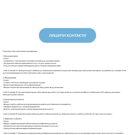
ЛИШИТИ КОНТАКТИ
Етапи підготовки електронних підтверджень
1. Визначення вимог
- Кроки:
- Ознайомтесь з внутрішніми політиками компанії щодо документування.
- Досліджуйте зовнішні нормативні акти, що стосуються вашої галузі.
- Консультуйтеся з юридичним відділом для уточнення специфічних вимог.
- Кейс: Компанія "А" проводила аудит і виявила, що не врахувала нові вимоги податкових органів щодо електронних накладних, що призвело до штрафів. Після
цього вони впровадили систему моніторингу змін у законодавстві.
2. Збір інформації
- Кроки:
- Створіть список всіх необхідних документів та даних.
- Визначте відповідальних осіб за збір інформації.
- Використовуйте автоматизовані системи для збору даних, якщо це можливо.
- Кейс: Компанія "Б" автоматизувала процес збору фінансових звітів з усіх підрозділів, що дозволило їм зібрати потрібні дані на 30% швидше, ніж раніше,
зменшуючи ризик помилок.
3. Оформлення документів
- Кроки:
- Використовуйте шаблони для оформлення документів, щоб забезпечити однорідність.
- Перевірте правильність заповнення реквізитів.
- Включіть електронний підпис для підтвердження автентичності.
- Кейс: Компанія "В" розробила єдині шаблони для всіх типів документів, що зменшило кількість помилок на 50% під час підготовки до аудиту.
4. Зберігання та обробка
- Кроки:
- Виберіть надійне програмне забезпечення для зберігання документів.
- Організуйте систему категоризації документів для швидкого доступу.
- Реалізуйте регулярне резервне копіювання даних.
- Кейс: Компанія "Г" впровадила хмарне рішення для зберігання документів, що забезпечило доступ до важливих даних з будь-якої точки світу та запобігло