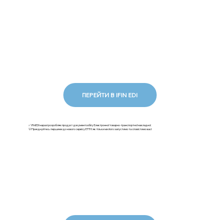
ПЕРЕЙТИ В IFIN EDI
✅ iFinEDI наразі розробляє продукт документообігу Електронної товарно-транспортної накладної.
💡Приєднуйтесь першими до нового сервісу ЕТТН: як тільки ми його запустимо та сповістимо вас!