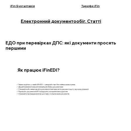
iFin Бухгалтерія
Тарифи iFin
Електронний документообіг. Статті
ЕДО при перевірках ДПС: які документи просять
першими
Як працює iFinEDI?
✅ Зареєструйтесь у сервісі iFin EDI — швидкий старт без зайвих налаштувань
✅ Додайте реквізити вашої компанії для обміну документами
✅ Створюйте або завантажуйте документи (накладні, акти, рахунки тощо) у зручному форматі
✅ Підпишіть документи КЕП та надішліть контрагентам в один клік
✅ Отримайте підтвердження про доставку та підписання документів