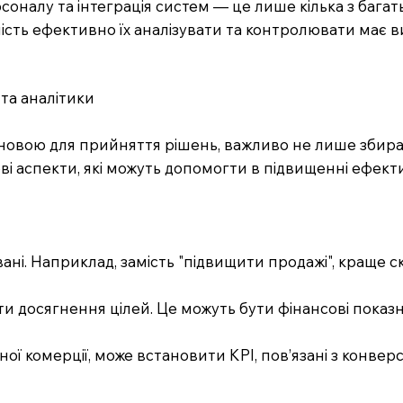
рсоналу та інтеграція систем — це лише кілька з багат
датність ефективно їх аналізувати та контролювати має
та аналітики
сновою для прийняття рішень, важливо не лише збират
і аспекти, які можуть допомогти в підвищенні ефектив
вані. Наприклад, замість "підвищити продажі", краще 
и досягнення цілей. Це можуть бути фінансові показник
ої комерції, може встановити KPI, пов’язані з конвер