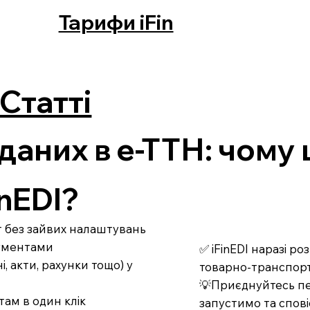
Тарифи iFin
Статті
даних в е-ТТН: чому
nEDI?
рт без зайвих налаштувань
кументами
✅ iFinEDI наразі р
 акти, рахунки тощо) у
товарно-транспорт
💡Приєднуйтесь пе
там в один клік
запустимо та спові