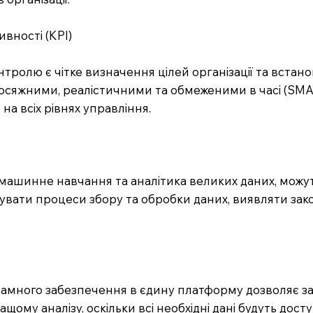
ивності (KPI)
ролю є чітке визначення цілей організації та встан
осяжними, реалістичними та обмеженими в часі (SMA
на всіх рівнях управління.
І), машинне навчання та аналітика великих даних, мо
вати процеси збору та обробки даних, виявляти зако
грамного забезпечення в єдину платформу дозволяє з
щому аналізу, оскільки всі необхідні дані будуть дос