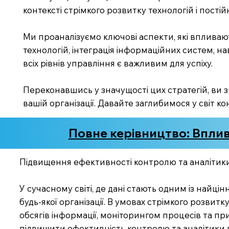
контексті стрімкого розвитку технологій і постій
Ми проаналізуємо ключові аспекти, які впливаю
технологій, інтеграція інформаційних систем, н
всіх рівнів управління є важливим для успіху.
Переконавшись у значущості цих стратегій, ви 
вашій організації. Давайте заглибимося у світ к
Повне керівництво: Вплив
Підвищення ефективності контролю та аналітики:
У сучасному світі, де дані стають одним із найц
будь-якої організації. В умовах стрімкого розви
обсягів інформації, моніторингом процесів та пр
підвищити ефективність контролю та аналітики в 