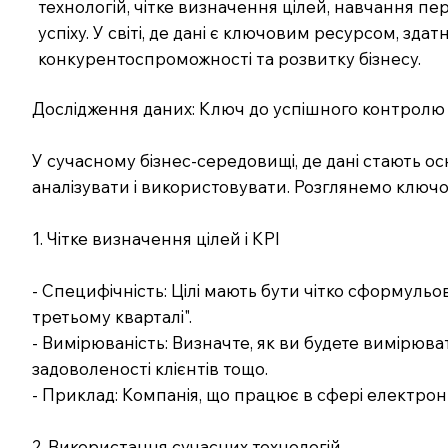
технологій, чітке визначення цілей, навчання пе
успіху. У світі, де дані є ключовим ресурсом, з
конкурентоспроможності та розвитку бізнесу.
Дослідження даних: Ключ до успішного контролю 
У сучасному бізнес-середовищі, де дані стають о
аналізувати і використовувати. Розглянемо ключов
1. Чітке визначення цілей і KPI
- Специфічність: Цілі мають бути чітко сформульо
третьому кварталі".
- Вимірюваність: Визначте, як ви будете вимірюват
задоволеності клієнтів тощо.
- Приклад: Компанія, що працює в сфері електронн
2. Використання сучасних технологій