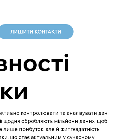
ЛИШИТИ КОНТАКТИ
вності
ики
ефективно контролювати та аналізувати дані
ії щодня обробляють мільйони даних, щоб
е лише прибуток, але й життєздатність
тики, що стає актуальним у сучасному