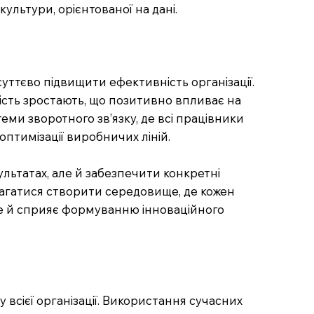
ультури, орієнтованої на дані.
уттєво підвищити ефективність організації.
ність зростають, що позитивно впливає на
ми зворотного зв’язку, де всі працівники
птимізації виробничих ліній.
ультатах, але й забезпечити конкретні
амагатися створити середовище, де кожен
але й сприяє формуванню інноваційного
всієї організації. Використання сучасних