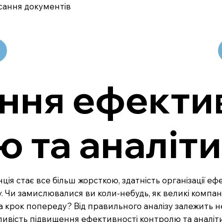
сання документів
ння ефекти
 та аналіт
енція стає все більш жорсткою, здатність організації 
 Чи замислювалися ви коли-небудь, як великі компан
 крок попереду? Від правильного аналізу залежить н
ажливість підвищення ефективності контролю та аналі