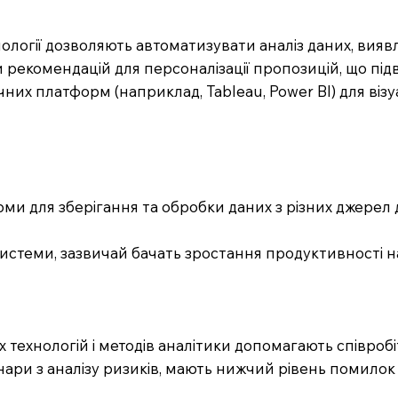
ології дозволяють автоматизувати аналіз даних, вияв
рекомендацій для персоналізації пропозицій, що під
их платформ (наприклад, Tableau, Power BI) для візуал
рми для зберігання та обробки даних з різних джерел
P системи, зазвичай бачать зростання продуктивності н
их технологій і методів аналітики допомагають співроб
інари з аналізу ризиків, мають нижчий рівень помилок 