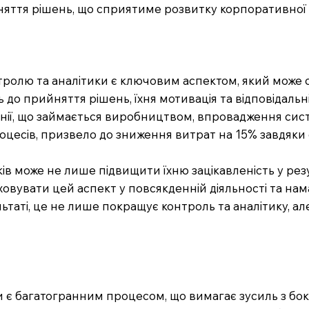
няття рішень, що сприятиме розвитку корпоративної к
нтролю та аналітики є ключовим аспектом, який може с
 до прийняття рішень, їхня мотивація та відповідаль
анії, що займається виробництвом, впровадження систе
оцесів, призвело до зниження витрат на 15% завдяки о
ів може не лише підвищити їхню зацікавленість у рез
аховувати цей аспект у повсякденній діяльності та н
льтаті, це не лише покращує контроль та аналітику, 
є багатогранним процесом, що вимагає зусиль з боку 