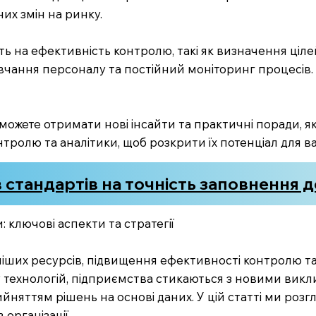
них змін на ринку.
ть на ефективність контролю, такі як визначення ціле
авчання персоналу та постійний моніторинг процесів.
зможете отримати нові інсайти та практичні поради, 
онтролю та аналітики, щоб розкрити їх потенціал для в
 стандартів на точність заповнення 
 ключові аспекти та стратегії
інніших ресурсів, підвищення ефективності контролю т
тку технологій, підприємства стикаються з новими ви
ийняттям рішень на основі даних. У цій статті ми роз
організації.