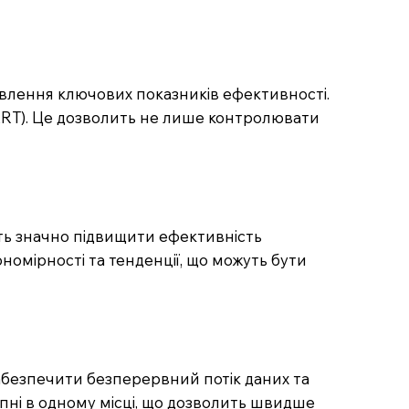
овлення ключових показників ефективності.
RT). Це дозволить не лише контролювати
жуть значно підвищити ефективність
номірності та тенденції, що можуть бути
абезпечити безперервний потік даних та
тупні в одному місці, що дозволить швидше