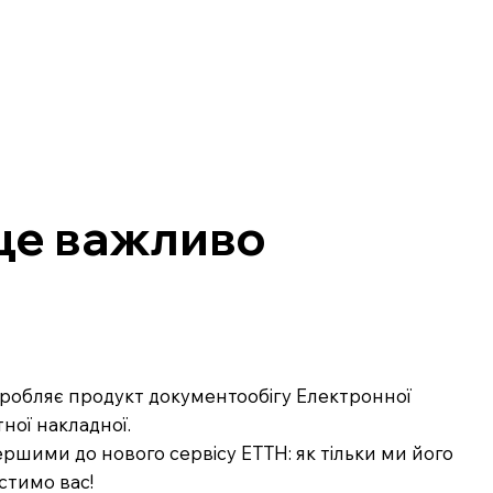
 це важливо
озробляє продукт документообігу Електронної
ної накладної.
ршими до нового сервісу ЕТТН: як тільки ми його
стимо вас!