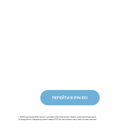
ПЕРЕЙТИ В IFIN EDI
✅ iFinEDI наразі розробляє продукт документообігу Електронної товарно-транспортної накладної.
💡Приєднуйтесь першими до нового сервісу ЕТТН: як тільки ми його запустимо та сповістимо вас!