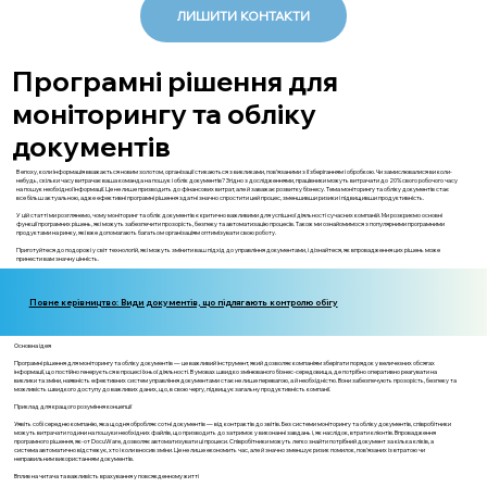
ЛИШИТИ КОНТАКТИ
Програмні рішення для
моніторингу та обліку
документів
В епоху, коли інформація вважається новим золотом, організації стикаються з викликами, пов’язаними з її зберіганням і обробкою. Чи замислювалися ви коли-
небудь, скільки часу витрачає ваша команда на пошук і облік документів? Згідно з дослідженнями, працівники можуть витрачати до 20% свого робочого часу
на пошук необхідної інформації. Це не лише призводить до фінансових витрат, але й заважає розвитку бізнесу. Тема моніторингу та обліку документів стає
все більш актуальною, адже ефективні програмні рішення здатні значно спростити цей процес, зменшивши ризики і підвищивши продуктивність.
У цій статті ми розглянемо, чому моніторинг та облік документів є критично важливими для успішної діяльності сучасних компаній. Ми розкриємо основні
функції програмних рішень, які можуть забезпечити прозорість, безпеку та автоматизацію процесів. Також ми ознайомимося з популярними програмними
продуктами на ринку, які вже допомагають багатьом організаціям оптимізувати свою роботу.
Приготуйтеся до подорожі у світ технологій, які можуть змінити ваш підхід до управління документами, і дізнайтеся, як впровадження цих рішень може
принести вам значну цінність.
Повне керівництво: Види документів, що підлягають контролю обігу
Основна ідея
Програмні рішення для моніторингу та обліку документів — це важливий інструмент, який дозволяє компаніям зберігати порядок у величезних обсягах
інформації, що постійно генерується в процесі їхньої діяльності. В умовах швидко змінюваного бізнес-середовища, де потрібно оперативно реагувати на
виклики та зміни, наявність ефективних систем управління документами стає не лише перевагою, а й необхідністю. Вони забезпечують прозорість, безпеку та
можливість швидкого доступу до важливих даних, що, в свою чергу, підвищує загальну продуктивність компанії.
Приклад для кращого розуміння концепції
Уявіть собі середню компанію, яка щодня обробляє сотні документів — від контрактів до звітів. Без системи моніторингу та обліку документів, співробітники
можуть витрачати години на пошуки необхідних файлів, що призводить до затримок у виконанні завдань і, як наслідок, втрати клієнтів. Впровадження
програмного рішення, як-от DocuWare, дозволяє автоматизувати ці процеси. Співробітники можуть легко знайти потрібний документ за кілька кліків, а
система автоматично відстежує, хто і коли вносив зміни. Це не лише економить час, але й значно зменшує ризик помилок, пов'язаних із втратою чи
неправильним використанням документів.
Вплив на читача та важливість врахування у повсякденному житті