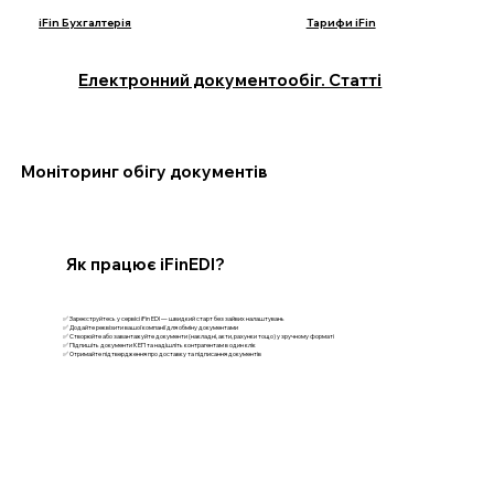
iFin Бухгалтерія
Тарифи iFin
Електронний документообіг. Статті
Моніторинг обігу документів
Як працює iFinEDI?
✅ Зареєструйтесь у сервісі iFin EDI — швидкий старт без зайвих налаштувань
✅ Додайте реквізити вашої компанії для обміну документами
✅ Створюйте або завантажуйте документи (накладні, акти, рахунки тощо) у зручному форматі
✅ Підпишіть документи КЕП та надішліть контрагентам в один клік
✅ Отримайте підтвердження про доставку та підписання документів