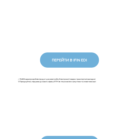
ПЕРЕЙТИ В IFIN EDI
✅ iFinEDI наразі розробляє продукт документообігу Електронної товарно-транспортної накладної.
💡Приєднуйтесь першими до нового сервісу ЕТТН: як тільки ми його запустимо та сповістимо вас!