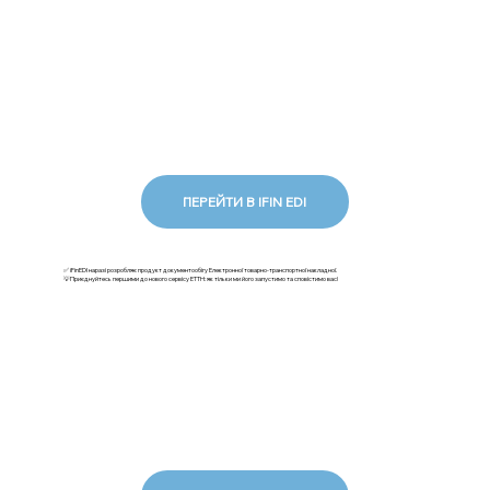
ПЕРЕЙТИ В IFIN EDI
✅ iFinEDI наразі розробляє продукт документообігу Електронної товарно-транспортної накладної.
💡Приєднуйтесь першими до нового сервісу ЕТТН: як тільки ми його запустимо та сповістимо вас!