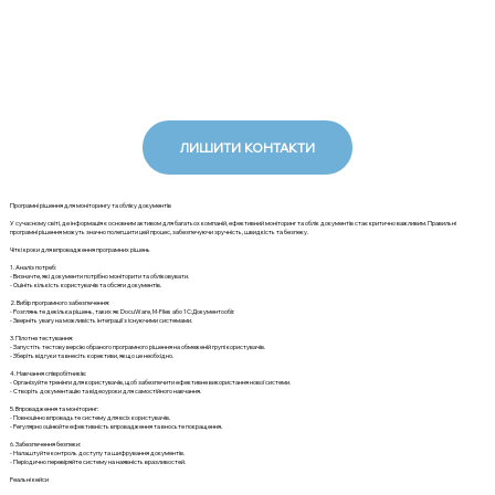
ЛИШИТИ КОНТАКТИ
Програмні рішення для моніторингу та обліку документів
У сучасному світі, де інформація є основним активом для багатьох компаній, ефективний моніторинг та облік документів стає критично важливим. Правильні
програмні рішення можуть значно полегшити цей процес, забезпечуючи зручність, швидкість та безпеку.
Чіткі кроки для впровадження програмних рішень
1. Аналіз потреб:
- Визначте, які документи потрібно моніторити та обліковувати.
- Оцініть кількість користувачів та обсяги документів.
2. Вибір програмного забезпечення:
- Розгляньте декілька рішень, таких як DocuWare, M-Files або 1С:Документообіг.
- Зверніть увагу на можливість інтеграції з існуючими системами.
3. Пілотне тестування:
- Запустіть тестову версію обраного програмного рішення на обмеженій групі користувачів.
- Зберіть відгуки та внесіть корективи, якщо це необхідно.
4. Навчання співробітників:
- Організуйте тренінги для користувачів, щоб забезпечити ефективне використання нової системи.
- Створіть документацію та відеоуроки для самостійного навчання.
5. Впровадження та моніторинг:
- Повноцінно впровадьте систему для всіх користувачів.
- Регулярно оцінюйте ефективність впровадження та вносьте покращення.
6. Забезпечення безпеки:
- Налаштуйте контроль доступу та шифрування документів.
- Періодично перевіряйте систему на наявність вразливостей.
Реальні кейси