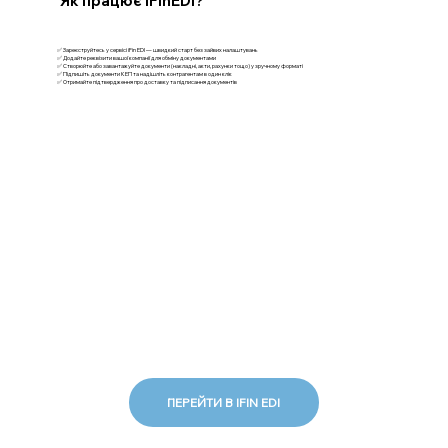
Як працює iFinEDI?
✅ Зареєструйтесь у сервісі iFin EDI — швидкий старт без зайвих налаштувань
✅ Додайте реквізити вашої компанії для обміну документами
✅ Створюйте або завантажуйте документи (накладні, акти, рахунки тощо) у зручному форматі
✅ Підпишіть документи КЕП та надішліть контрагентам в один клік
✅ Отримайте підтвердження про доставку та підписання документів
ПЕРЕЙТИ В IFIN EDI