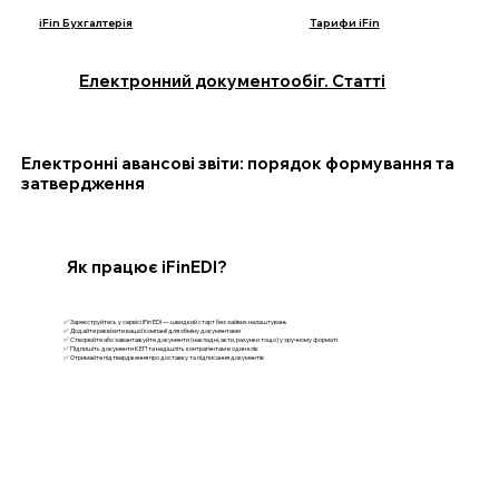
iFin Бухгалтерія
Тарифи iFin
Електронний документообіг. Статті
Електронні авансові звіти: порядок формування та
затвердження
Як працює iFinEDI?
✅ Зареєструйтесь у сервісі iFin EDI — швидкий старт без зайвих налаштувань
✅ Додайте реквізити вашої компанії для обміну документами
✅ Створюйте або завантажуйте документи (накладні, акти, рахунки тощо) у зручному форматі
✅ Підпишіть документи КЕП та надішліть контрагентам в один клік
✅ Отримайте підтвердження про доставку та підписання документів