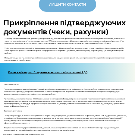
ЛИШИТИ КОНТАКТИ
Прикріплення підтверджуючих
документів (чеки, рахунки)
У нашому швидкоплинному світі, де кожен день проходить під знаком нових фінансових викликів, важливо не лише реагувати на обставини, а й мати чітке
уявлення про власні витрати. Чи знаєте ви, що практично 70% підприємств зазнають фінансових труднощів через неправильно оформлені документи? Це
спонукає нас задуматися про роль, яку підтверджуючі документи, такі як чеки та рахунки, відіграють у забезпеченні стабільності бізнесу.
У цій статті ми розглянемо значущість підтверджуючих документів у фінансовому обліку, їх правову основу та роль у запобіганні фінансовим втратам. Ми
також поринемо в практичні аспекти: як правильно оформлювати та зберігати ці документи, а також на що слід звертати увагу, щоб уникнути потенційних
проблем.
Приєднуйтесь до нас у цьому дослідженні, яке не лише підвищить вашу фінансову грамотність, але й допоможе оптимізувати бізнес-процеси, гарантуючи
вашу впевненість у майбутньому.
Повне керівництво: Створення авансового звіту в системі ЕДО
Змістовний приклад
Розглянемо ситуацію на прикладі невеликої компанії, що займається наданням консультаційних послуг. У процесі роботи підприємство регулярно витрачає
кошти на офісні приладдя, програмне забезпечення та навчання співробітників. Якщо керівник не вестиме облік витрат і не зберігатиме підтверджуючі
документи, це може призвести до серйозних фінансових проблем.
Припустимо, що компанія витратила 20 000 гривень на навчання працівників. Без відповідних чеків і рахунків у разі перевірки податковими органами компанія
не зможе підтвердити ці витрати. Це призведе не лише до втрати права на податковий кредит, але й до можливих штрафних санкцій. Водночас, якщо всі
підтверджуючі документи будуть оформлені та збережені в належному порядку, компанія зможе легітимно зменшити свою податкову базу, що позитивно
вплине на фінансовий результат.
Важливість для читача
Цей приклад ілюструє, як правильне оформлення та зберігання підтверджуючих документів впливають на фінансову стабільність підприємства. Для кожного,
хто займається бізнесом, важливо усвідомлювати, що кожен чек чи рахунок — це не лише папірець, а важлива частина фінансової історії вашої компанії. У
повсякденному житті це знання допоможе уникнути багатьох проблем, пов'язаних з відсутністю документів, а також забезпечить більш прозоре та
ефективне фінансове управління.
Врахування цих аспектів у професійній діяльності дозволить не лише зберегти фінанси компанії, але й зміцнити її репутацію на ринку, адже порядність і
відповідальність у веденні фінансів стають важливими факторами для партнерів і клієнтів.
Чеки та Рахунки: Невидимі Партнери Вашого Бізнесу