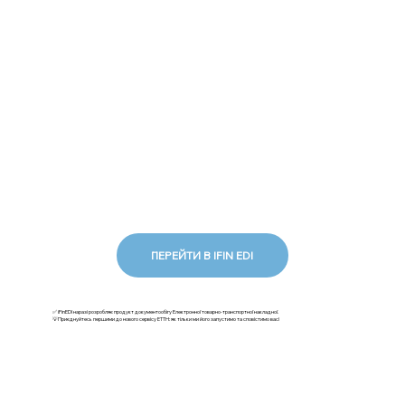
ПЕРЕЙТИ В IFIN EDI
✅ iFinEDI наразі розробляє продукт документообігу Електронної товарно-транспортної накладної.
💡Приєднуйтесь першими до нового сервісу ЕТТН: як тільки ми його запустимо та сповістимо вас!