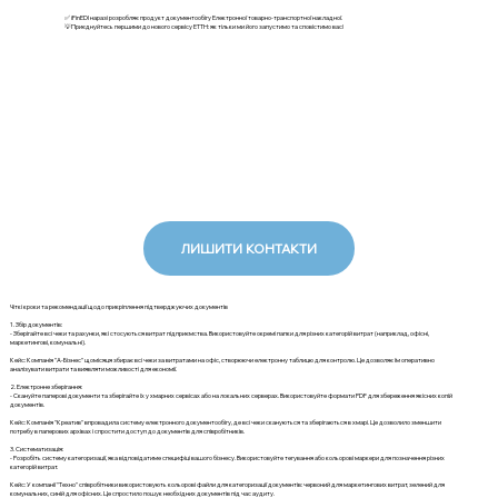
✅ iFinEDI наразі розробляє продукт документообігу Електронної товарно-транспортної накладної.
💡Приєднуйтесь першими до нового сервісу ЕТТН: як тільки ми його запустимо та сповістимо вас!
ЛИШИТИ КОНТАКТИ
Чіткі кроки та рекомендації щодо прикріплення підтверджуючих документів
1. Збір документів:
- Зберігайте всі чеки та рахунки, які стосуються витрат підприємства. Використовуйте окремі папки для різних категорій витрат (наприклад, офісні,
маркетингові, комунальні).
Кейс: Компанія "А-Бізнес" щомісяця збирає всі чеки за витратами на офіс, створюючи електронну таблицю для контролю. Це дозволяє їм оперативно
аналізувати витрати та виявляти можливості для економії.
2. Електронне зберігання:
- Скануйте паперові документи та зберігайте їх у хмарних сервісах або на локальних серверах. Використовуйте формати PDF для збереження якісних копій
документів.
Кейс: Компанія "Креатив" впровадила систему електронного документообігу, де всі чеки скануються та зберігаються в хмарі. Це дозволило зменшити
потребу в паперових архівах і спростити доступ до документів для співробітників.
3. Систематизація:
- Розробіть систему категоризації, яка відповідатиме специфіці вашого бізнесу. Використовуйте тегування або кольорові маркери для позначення різних
категорій витрат.
Кейс: У компанії "Техно" співробітники використовують кольорові файли для категоризації документів: червоний для маркетингових витрат, зелений для
комунальних, синій для офісних. Це спростило пошук необхідних документів під час аудиту.