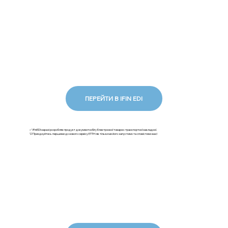
ПЕРЕЙТИ В IFIN EDI
✅ iFinEDI наразі розробляє продукт документообігу Електронної товарно-транспортної накладної.
💡Приєднуйтесь першими до нового сервісу ЕТТН: як тільки ми його запустимо та сповістимо вас!