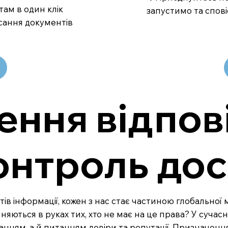
там в один клік
запустимо та спові
сання документів
ення відпов
контроль до
ів інформації, кожен з нас стає частиною глобальної м
иняються в руках тих, хто не має на це права? У суча
нням, а й питанням довіри та репутації. Призначення 