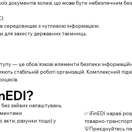
воїх документів колезі, що може бути небезпечним бе
):
и в середовищах з чутливою інформацією.
ах для захисту державних таємниць.
ступу — це обов'язкові елементи безпеки інформацій
яють стабільній роботі організацій. Комплексний підхі
роцесів.
nEDI?
т без зайвих налаштувань
кументами
✅ iFinEDI наразі р
 акти, рахунки тощо) у
товарно-транспорт
💡Приєднуйтесь пер