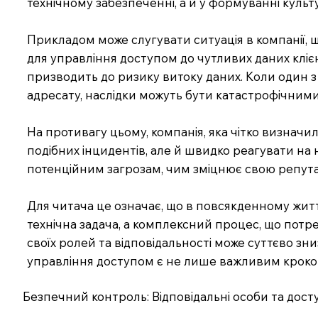
технічному забезпеченні, а й у формуванні культу
Прикладом може слугувати ситуація в компанії, 
для управління доступом до чутливих даних клієнт
призводить до ризику витоку даних. Коли один 
адресату, наслідки можуть бути катастрофічними
На противагу цьому, компанія, яка чітко визначи
подібних інцидентів, але й швидко реагувати на 
потенційним загрозам, чим зміцнює свою репута
Для читача це означає, що в повсякденному житті
технічна задача, а комплексний процес, що потре
своїх ролей та відповідальності може суттєво зни
управління доступом є не лише важливим кроком 
Безпечний контроль: Відповідальні особи та дос