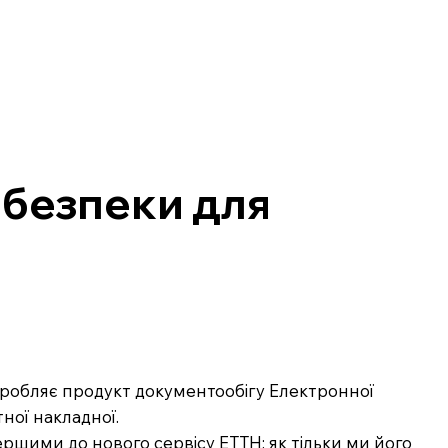
 безпеки для
озробляє продукт документообігу Електронної
ної накладної.
ршими до нового сервісу ЕТТН: як тільки ми його