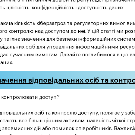
 цілісність, конфіденційність і доступність даних.
таюча кількість кіберзагроз та регуляторних вимог ви
ного контролю над доступом до неї. У цій статті ми р
у та їхнє значення для безпеки інформаційних систем.
відальних осіб для управління інформаційними ресурс
відає сучасним вимогам. Давайте поглибимося в цю в
аних.
ачення відповідальних осіб та контр
а контролювати доступ?
дповідальних осіб та контролю доступу, полягає у за
ні стають все більш цінним активом, наявність чіткої 
 зловмисних дій або помилок співробітників. Важливі