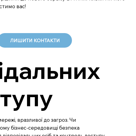
стимо вас!
ЛИШИТИ КОНТАКТИ
ідальних
ступу
ережі, вразливої до загроз. Чи
сному бізнес-середовищі безпека
відповідальних осіб та контроль доступу –