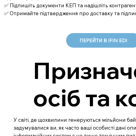
✅ Підпишіть документи КЕП та надішліть контраген
✅ Отримайте підтвердження про доставку та підпи
ПЕРЕЙТИ В IFIN EDI
Признач
осіб та 
У світі, де щохвилини генеруються мільйони байт
задумувалися ви, як часто ваші особисті дані оп
інформаційних систем є не лише технічним пита