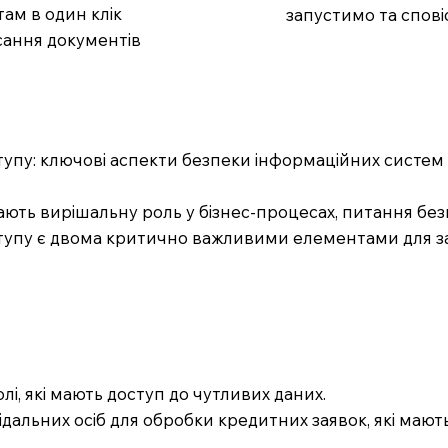
ам в один клік
запустимо та спові
сання документів
тупу: ключові аспекти безпеки інформаційних систем
іграють вирішальну роль у бізнес-процесах, питання бе
тупу є двома критично важливими елементами для заб
лі, які мають доступ до чутливих даних.
ідальних осіб для обробки кредитних заявок, які мають