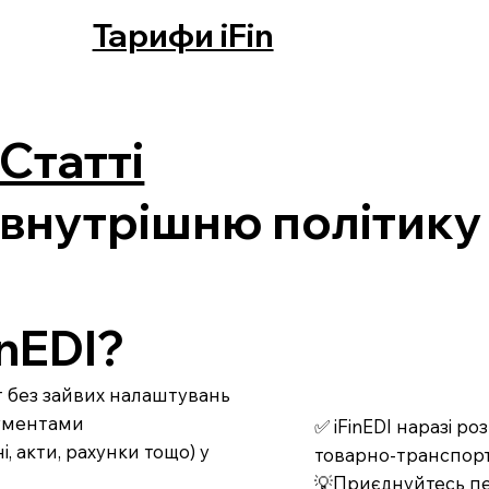
Тарифи iFin
Статті
 внутрішню політику
nEDI?
рт без зайвих налаштувань
кументами
✅ iFinEDI наразі р
 акти, рахунки тощо) у
товарно-транспорт
💡Приєднуйтесь пе