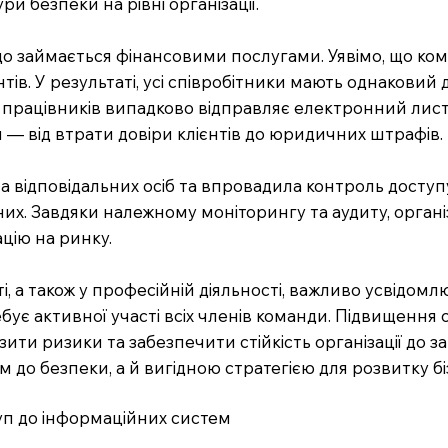
ри безпеки на рівні організації.
що займається фінансовими послугами. Уявімо, що ком
ів. У результаті, усі співробітники мають однаковий 
з працівників випадково відправляє електронний лис
 — від втрати довіри клієнтів до юридичних штрафів.
ла відповідальних осіб та впровадила контроль доступ
них. Завдяки належному моніторингу та аудиту, органі
цію на ринку.
, а також у професійній діяльності, важливо усвідом
бує активної участі всіх членів команди. Підвищення 
зити ризики та забезпечити стійкість організації до з
до безпеки, а й вигідною стратегією для розвитку бі
туп до інформаційних систем