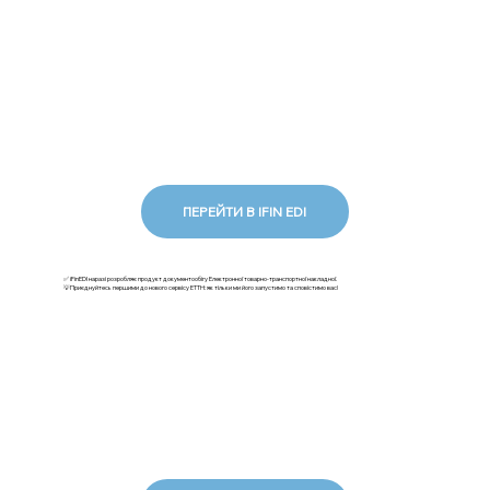
ПЕРЕЙТИ В IFIN EDI
✅ iFinEDI наразі розробляє продукт документообігу Електронної товарно-транспортної накладної.
💡Приєднуйтесь першими до нового сервісу ЕТТН: як тільки ми його запустимо та сповістимо вас!