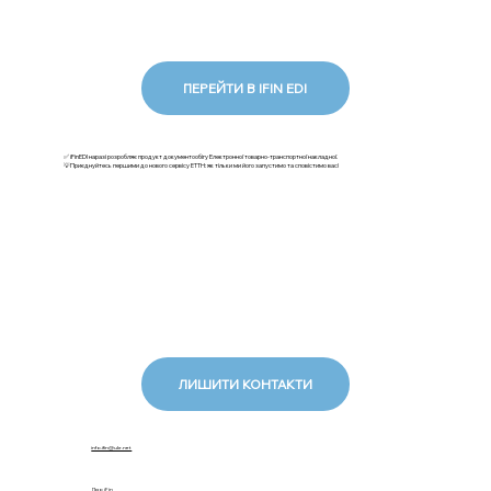
ПЕРЕЙТИ В IFIN EDI
✅ iFinEDI наразі розробляє продукт документообігу Електронної товарно-транспортної накладної.
💡Приєднуйтесь першими до нового сервісу ЕТТН: як тільки ми його запустимо та сповістимо вас!
ЛИШИТИ КОНТАКТИ
info.ifin@ukr.net
Про iFin