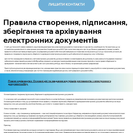
ЛИШИТИ КОНТАКТИ
Правила створення, підписання,
зберігання та архівування
електронних документів
У світі, де технології стрімко змінюють наші повсякденні практики, електронні документи стали не просто зручністю, а необхідністю. Чи знаєте ви, що за
останні кілька років кількість електронних документів в Україні зросла на 50%? Ця статистика свідчить про те, що бізнеси, державні установи та навіть
приватні особи все активніше переходять на цифровий документообіг. Але в цій новій реальності важливо не лише мати доступ до технологій, а й знати, як
правильно створювати, підписувати, зберігати та архівувати електронні документи, щоб забезпечити їх юридичну силу та безпеку.
Ця стаття є своєрідним путівником у світі електронних документів, де ми розглянемо основні правила, які допоможуть вам уникнути поширених помилок і
забезпечити ефективний документообіг. Від вибору формату до використання кваліфікованих електронних підписів, а також правил зберігання та
архівування – ми висвітлимо ключові аспекти, які є актуальними для будь-якого бізнесу чи організації в умовах цифровізації.
Приготуйтеся дізнатися, як впровадження простих, але важливих практик може значно підвищити ефективність вашої роботи з електронними документами,
а також убезпечити вашу інформацію. Ця стаття стане вашим надійним ресурсом у світі цифрового документообігу.
Повне керівництво: Основні цілі та завдання внутрішніх регламентів з електронного
документообігу.
Основні правила створення, підписання, зберігання та архівування електронних документів
У сучасному світі, де цифрові технології стали основою багатьох аспектів бізнесу, правильне управління електронними документами має критичне значення.
Основна ідея полягає в тому, що дотримання чітких правил у створенні, підписанні, зберіганні та архівуванні електронних документів забезпечує не лише
юридичну силу цих документів, але й їхню безпеку, доступність та ефективність у використанні.
Логіка та важливість процесів
Кожен з етапів — від створення до архівування — має свої специфічні вимоги та наслідки. Наприклад, неправильно підписаний документ може втратити свою
юридичну силу, що призведе до правових наслідків для підприємства. І навпаки, документ, що зберігається в ненадійних умовах, може бути втрачений або
скомпрометований, що загрожує інформаційній безпеці компанії. Таким чином, правильне управління електронними документами не лише покращує внутрішні
процеси, але й знижує ризики, пов'язані з правовими та інформаційними наслідками.
Приклад
Розглянемо приклад компанії, яка укладає контракти з партнерами. Якщо ця компанія використовує електронні документи, але не застосовує кваліфікований
електронний підпис, її контракти можуть бути визнані недійсними у разі спору. Правильне підписання документів гарантує, що угоди мають юридичну силу, а