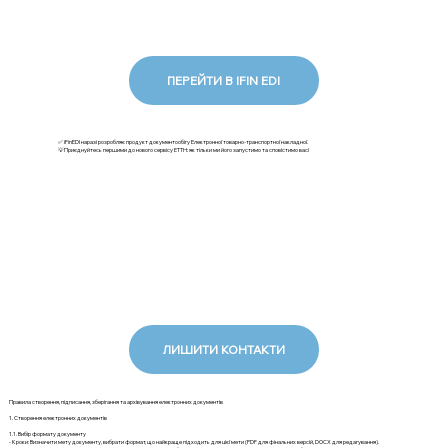
ПЕРЕЙТИ В IFIN EDI
✅ iFinEDI наразі розробляє продукт документообігу Електронної товарно-транспортної накладної.
💡Приєднуйтесь першими до нового сервісу ЕТТН: як тільки ми його запустимо та сповістимо вас!
ЛИШИТИ КОНТАКТИ
Правила створення, підписання, зберігання та архівування електронних документів
1. Створення електронних документів
1.1. Вибір формату документу
- Кроки: Визначити мету документу, вибрати формат, що найкраще підходить для цієї мети (PDF для фінальних версій, DOCX для редагування).