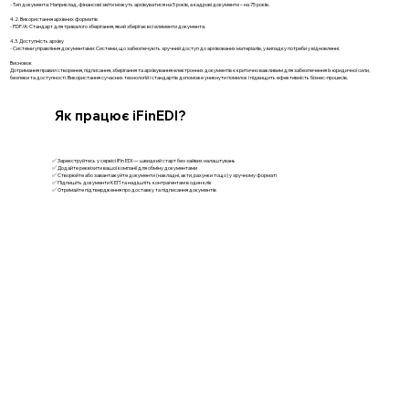
- Тип документа: Наприклад, фінансові звіти можуть архівуватися на 5 років, а кадрові документи – на 75 років.
4.2. Використання архівних форматів
- PDF/A: Стандарт для тривалого зберігання, який зберігає всі елементи документа.
4.3. Доступність архіву
- Системи управління документами: Системи, що забезпечують зручний доступ до архівованих матеріалів, у випадку потреби у відновленні.
Висновок
Дотримання правил створення, підписання, зберігання та архівування електронних документів є критично важливим для забезпечення їх юридичної сили,
безпеки та доступності. Використання сучасних технологій і стандартів допоможе уникнути помилок і підвищить ефективність бізнес-процесів.
Як працює iFinEDI?
✅ Зареєструйтесь у сервісі iFin EDI — швидкий старт без зайвих налаштувань
✅ Додайте реквізити вашої компанії для обміну документами
✅ Створюйте або завантажуйте документи (накладні, акти, рахунки тощо) у зручному форматі
✅ Підпишіть документи КЕП та надішліть контрагентам в один клік
✅ Отримайте підтвердження про доставку та підписання документів