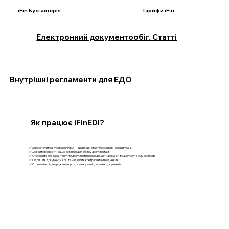
iFin Бухгалтерія
Тарифи iFin
Електронний документообіг. Статті
Внутрішні регламенти для ЕДО
Як працює iFinEDI?
✅ Зареєструйтесь у сервісі iFin EDI — швидкий старт без зайвих налаштувань
✅ Додайте реквізити вашої компанії для обміну документами
✅ Створюйте або завантажуйте документи (накладні, акти, рахунки тощо) у зручному форматі
✅ Підпишіть документи КЕП та надішліть контрагентам в один клік
✅ Отримайте підтвердження про доставку та підписання документів