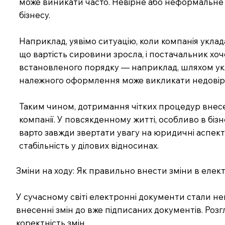
може виникати часто. Невірне або неформальне 
бізнесу.
Наприклад, уявімо ситуацію, коли компанія укла
що вартість сировини зросла, і постачальник хоч
встановленого порядку — наприклад, шляхом укл
належного оформлення може викликати недовіру і
Таким чином, дотримання чітких процедур внесе
компанії. У повсякденному житті, особливо в біз
варто завжди звертати увагу на юридичні аспек
стабільність у ділових відносинах.
Зміни на ходу: Як правильно внести зміни в еле
У сучасному світі електронні документи стали нев
внесенні змін до вже підписаних документів. Ро
коректність змін.