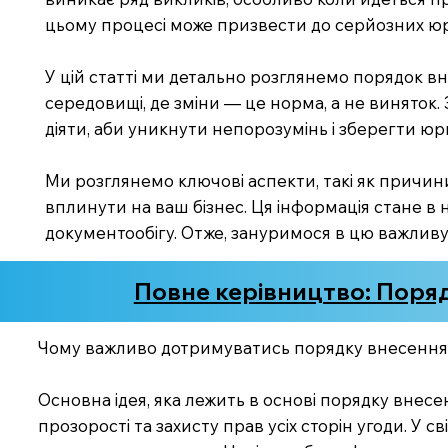
цьому процесі може призвести до серйозних ю
У цій статті ми детально розглянемо порядок в
середовищі, де зміни — це норма, а не виняток.
діяти, аби уникнути непорозумінь і зберегти ю
Ми розглянемо ключові аспекти, такі як причини
вплинути на ваш бізнес. Ця інформація стане в 
документообігу. Отже, зануримося в цю важлив
Повне керівництво: Поряд
Чому важливо дотримуватись порядку внесення
Основна ідея, яка лежить в основі порядку внес
прозорості та захисту прав усіх сторін угоди. У 