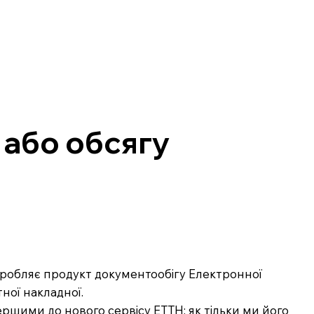
 або обсягу
озробляє продукт документообігу Електронної
ної накладної.
ршими до нового сервісу ЕТТН: як тільки ми його