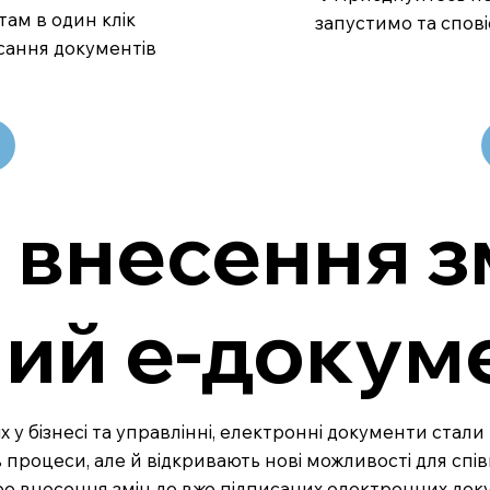
там в один клік
запустимо та спові
сання документів
внесення зм
ний е-докум
спіх у бізнесі та управлінні, електронні документи ст
оцеси, але й відкривають нові можливості для співпр
ро внесення змін до вже підписаних електронних докум