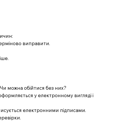
ричин:
терміново виправити.
іше.
. Чи можна обійтися без них?
 оформляється у електронному вигляді і
ідписується електронними підписами.
еревірки.