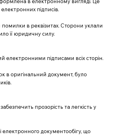
 оформлена в електронному вигляді. Це
електронних підписів.
ся помилки в реквізитах. Сторони уклали
ило її юридичну силу.
ий електронними підписами всіх сторін.
вок в оригінальний документ, було
иків.
забезпечить прозорість та легкість у
емі електронного документообігу, що