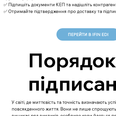
✅ Підпишіть документи КЕП та надішліть контраген
✅ Отримайте підтвердження про доставку та підпи
ПЕРЕЙТИ В IFIN EDI
Порядок 
підписа
У світі, де миттєвість та точність визначають у
повсякденного життя. Вони не лише спрощують пр
виникає ряд викликів, особливо коли йдеться п