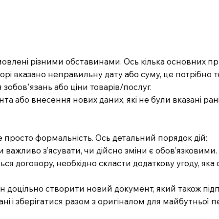
овлені різними обставинами. Ось кілька основних п
орі вказано неправильну дату або суму, це потрібно 
 зобов'язань або ціни товарів/послуг.
нта або внесення нових даних, які не були вказані ран
 просто формальність. Ось детальний порядок дій:
ми важливо з’ясувати, чи дійсно зміни є обов’язковими
ься договору, необхідно скласти додаткову угоду, яка
мін доцільно створити новий документ, який також п
ані і зберігатися разом з оригіналом для майбутньої п