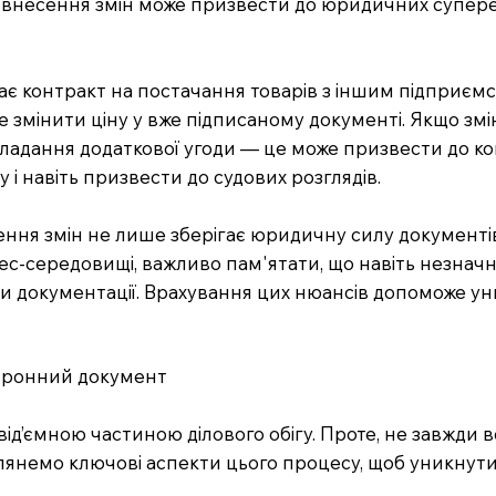
внесення змін може призвести до юридичних супереч
дає контракт на постачання товарів з іншим підприємс
е змінити ціну у вже підписаному документі. Якщо змі
адання додаткової угоди — це може призвести до кон
 навіть призвести до судових розглядів.
ння змін не лише зберігає юридичну силу документів
нес-середовищі, важливо пам'ятати, що навіть незначн
ти документації. Врахування цих нюансів допоможе ун
ктронний документ
ід’ємною частиною ділового обігу. Проте, не завжди в
зглянемо ключові аспекти цього процесу, щоб уникну