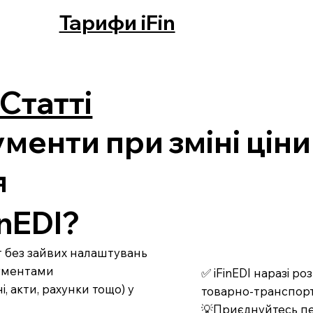
Тарифи iFin
Статті
менти при зміні ціни
я
nEDI?
рт без зайвих налаштувань
кументами
✅ iFinEDI наразі р
 акти, рахунки тощо) у
товарно-транспорт
💡Приєднуйтесь пе