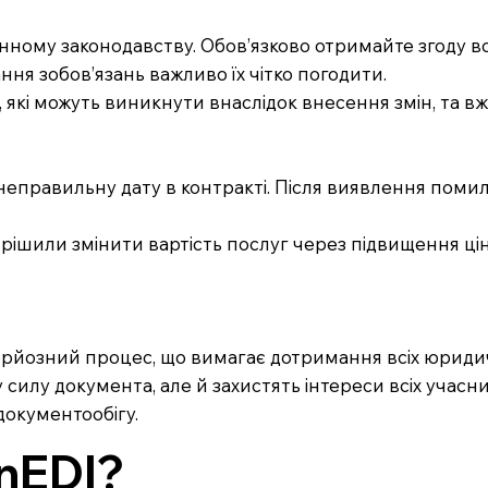
чинному законодавству. Обов’язково отримайте згоду всі
ання зобов’язань важливо їх чітко погодити.
які можуть виникнути внаслідок внесення змін, та вжийт
неправильну дату в контракті. Після виявлення поми
рішили змінити вартість послуг через підвищення цін
серйозний процес, що вимагає дотримання всіх юриди
илу документа, але й захистять інтереси всіх учасник
документообігу.
nEDI?