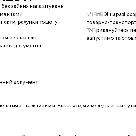
т без зайвих налаштувань
кументами
✅ iFinEDI наразі р
 акти, рахунки тощо) у
товарно-транспорт
💡Приєднуйтесь пер
ам в один клік
запустимо та спові
сання документів
онний документ
и є критично важливими. Визначте, чи можуть вони бут