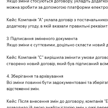
Якщо зміни стосуються договору, укладіть додатк
можна зробити за допомогою платформи електронн
Кейс: Компанія "А" уклала договір з постачальник
додаткову угоду, в якій вказали правильні реквізи
3. Підписання зміненого документа
Якщо зміни є суттєвими, доцільно скласти новий 
Кейс: Компанія "С" вирішила змінити умови догово
створено новий договір, який був підписаний вс
4. Зберігання та архівування
Всі зміни повинні бути задокументовані та зберіг
відстеженні змін.
Кейс: Після внесення змін до договору, компанія "
дозволило їй легко знайти історію змін у разі перев