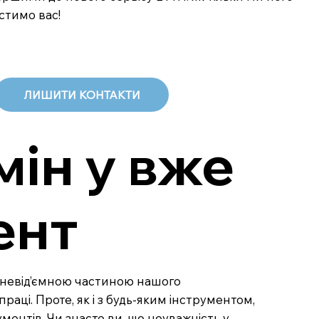
стимо вас!
ЛИШИТИ КОНТАКТИ
ін у вже
ент
али невід’ємною частиною нашого
аці. Проте, як і з будь-яким інструментом,
ентів. Чи знаєте ви, що неуважність у