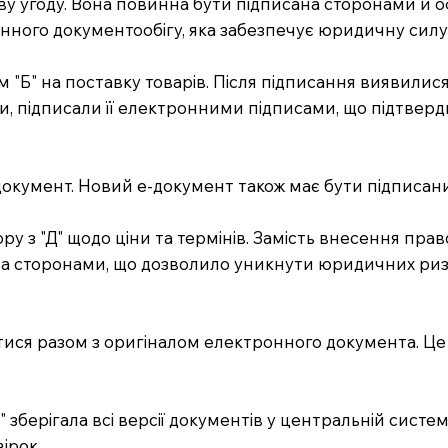
ову угоду. Вона повинна бути підписана сторонами й
ого документообігу, яка забезпечує юридичну силу 
ом "Б" на поставку товарів. Після підписання виявили
ти, підписали її електронними підписами, що підтверд
документ. Новий е-документ також має бути підписан
ру з "Д" щодо ціни та термінів. Замість внесення пра
іма сторонами, що дозволило уникнути юридичних риз
атися разом з оригіналом електронного документа. Це 
Е" зберігала всі версії документів у центральній сист
ірок.