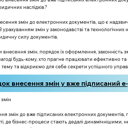
ридичних наслідків?
несення змін до електронних документів, що є надзви
 З урахуванням змін у законодавстві та технологічних
ридичну силу документів.
 внесення змін, порядок їх оформлення, законність змі
нагоді будь-кому, хто прагне працювати ефективно та
у тему та відкриємо для себе секрети успішного уп
ок внесення змін у вже підписаний 
 змін
ення змін до вже підписаних електронних документів,
світі, де бізнес-процеси стають дедалі динамічнішими, 