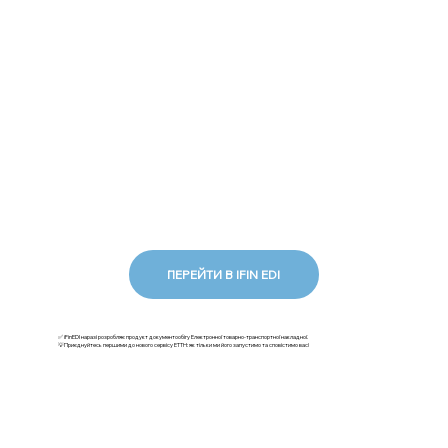
ПЕРЕЙТИ В IFIN EDI
✅ iFinEDI наразі розробляє продукт документообігу Електронної товарно-транспортної накладної.
💡Приєднуйтесь першими до нового сервісу ЕТТН: як тільки ми його запустимо та сповістимо вас!