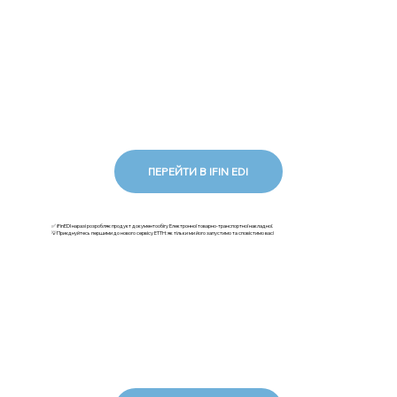
ПЕРЕЙТИ В IFIN EDI
✅ iFinEDI наразі розробляє продукт документообігу Електронної товарно-транспортної накладної.
💡Приєднуйтесь першими до нового сервісу ЕТТН: як тільки ми його запустимо та сповістимо вас!