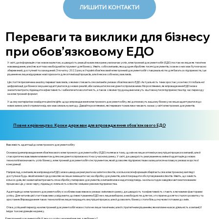
ЛИШИТИ КОНТАКТИ
Переваги та виклики для бізнесу
при обов’язковому ЕДО
У світі, де інформація стає новою валютою, а швидкість реакції на виклики ринку визначає успіх, електронний документообіг (ЕДО) постає не лише як технічне
нововведення, але й як життєво необхідний інструмент для бізнесу. Уявіть собі компанію, яка щодня обробляє тисячі документів, і кожен з них має бути вчасно
збережений, доступний та захищений. З початку 2022 року в Україні обов'язковий електронний документообіг став реальністю для багатьох підприємств, і це
рішення не лише відкриває нові горизонти для оптимізації процесів, але й несе в собі низку викликів.
Ця стаття присвячена аналізу переваг і викликів, з якими стикаються компанії в умовах обов'язкового ЕДО. Актуальність теми зростає у контексті глобальної
цифровізації, де бізнеси змушені адаптуватися до нових реалій, аби залишатися конкурентоспроможними. Ми розглянемо, як впровадження ЕДО може
знизити витрати, підвищити ефективність і забезпечити екологічність, а також з якими труднощами можуть зіштовхнутися підприємства під час переходу
на електронний формат.
У цьому матеріалі ви знайдете цінні insights щодо впровадження електронного документообігу, які допоможуть вашому бізнесу не лише адаптуватися до
нових вимог, але й отримати від них максимальну вигоду. Давайте розглянемо, які переваги та виклики чекають на вас у світі електронних документів.
Повне керівництво: Кроки держави для впровадження обов’язкового ЕДО
Важливість адаптації до електронного документообігу
Основна ідея впровадження обов'язкового електронного документообігу (ЕДО) полягає в тому, що він не лише оптимізує внутрішні процеси компаній, але й
стає критично важливим елементом для конкурентоспроможності на сучасному ринку. У світі, де швидкість реагування на зміни й адаптація до нових
технологій визначають успіх бізнесу, електронний документообіг є інструментом, який дозволяє підприємствам залишатися на плаву в умовах жорсткої
конкуренції.
Наприклад, компанія, яка впровадила ЕДО, може швидше реагувати на запити клієнтів, оскільки вся інформація зберігається в електронному вигляді і
доступна в будь-який момент. Це дозволяє не лише зменшити час на обробку документів, але й покращити обслуговування клієнтів. Уявіть, що замість
кількох днів, які зазвичай витрачаються на обробку паперових документів, компанія може надати відповідь за кілька годин завдяки автоматизованим
процесам. Це, у свою чергу, підвищує лояльність клієнтів і зміцнює реноме підприємства.
Адаптація до електронного документообігу є особливо важливою в умовах змінливого ринку, де швидкість та ефективність стають ключовими факторами
успіху. Для читачів цієї статті важливо усвідомити, що інвестування в ЕДО не є лише вибором, а необхідністю для тих, хто прагне досягти сталого розвитку та
зростання. Впровадження таких технологій не лише покращить внутрішні процеси, але й дозволить бізнесу стати більш гнучким і готовим до змін.
Отже, успішний перехід на електронний документообіг може стати не лише технічним, але й стратегічним рішенням, яке вплине на всю діяльність компанії, її
імідж та конкуренцію на ринку.
Електронний документообіг: Ключ до успіху чи новий виклик для бізнесу?