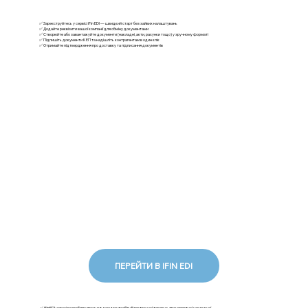
✅ Зареєструйтесь у сервісі iFin EDI — швидкий старт без зайвих налаштувань
✅ Додайте реквізити вашої компанії для обміну документами
✅ Створюйте або завантажуйте документи (накладні, акти, рахунки тощо) у зручному форматі
✅ Підпишіть документи КЕП та надішліть контрагентам в один клік
✅ Отримайте підтвердження про доставку та підписання документів
ПЕРЕЙТИ В IFIN EDI
✅ iFinEDI наразі розробляє продукт документообігу Електронної товарно-транспортної накладної.