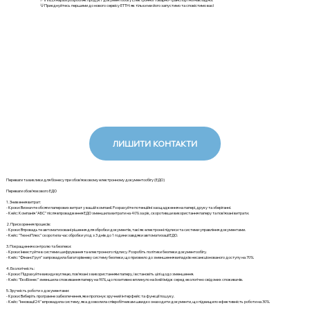
💡Приєднуйтесь першими до нового сервісу ЕТТН: як тільки ми його запустимо та сповістимо вас!
ЛИШИТИ КОНТАКТИ
Переваги та виклики для бізнесу при обов'язковому електронному документообігу (ЕДО)
Переваги обов'язкового ЕДО
1. Зниження витрат:
- Кроки: Визначте обсяги паперових витрат у вашій компанії. Розрахуйте потенційні заощадження на папері, друку та зберіганні.
- Кейс: Компанія "АБС" після впровадження ЕДО зменшила витрати на 40% за рік, скоротивши використання паперу та пов'язані витрати.
2. Прискорення процесів:
- Кроки: Впровадьте автоматизовані рішення для обробки документів, такі як електронні підписи та системи управління документами.
- Кейс: "ТехноПлюс" скоротила час обробки угод з 3 днів до 1 години завдяки автоматизації ЕДО.
3. Покращення контролю та безпеки:
- Кроки: Інвестуйте в системи шифрування та електронного підпису. Розробіть політики безпеки документообігу.
- Кейс: "ФінансГруп" запровадила багаторівневу систему безпеки, що призвело до зменшення випадків несанкціонованого доступу на 70%.
4. Екологічність:
- Кроки: Підрахуйте викиди вуглецю, пов'язані з використанням паперу, і встановіть цілі щодо зменшення.
- Кейс: "ЕкоБізнес" зменшила споживання паперу на 90%, що позитивно вплинуло на їхній імідж серед екологічно свідомих споживачів.
5. Зручність роботи з документами:
- Кроки: Виберіть програмне забезпечення, яке пропонує зручний інтерфейс та функції пошуку.
- Кейс: "Інновації24" впровадила систему, яка дозволила співробітникам швидко знаходити документи, що підвищило ефективність роботи на 30%.