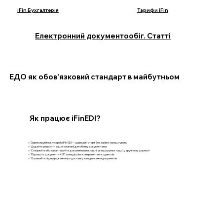
iFin Бухгалтерія
Тарифи iFin
Електронний документообіг. Статті
ЕДО як обов'язковий стандарт в майбутньом
Як працює iFinEDI?
✅ Зареєструйтесь у сервісі iFin EDI — швидкий старт без зайвих налаштувань
✅ Додайте реквізити вашої компанії для обміну документами
✅ Створюйте або завантажуйте документи (накладні, акти, рахунки тощо) у зручному форматі
✅ Підпишіть документи КЕП та надішліть контрагентам в один клік
✅ Отримайте підтвердження про доставку та підписання документів