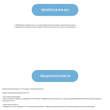
ПЕРЕЙТИ В IFIN EDI
✅ iFinEDI наразі розробляє продукт документообігу Електронної товарно-транспортної накладної.
💡Приєднуйтесь першими до нового сервісу ЕТТН: як тільки ми його запустимо та сповістимо вас!
ЛИШИТИ КОНТАКТИ
Оформлення коригувальної е-ТТН: порядок і обов’язкові реквізити
Порядок оформлення коригувальної е-ТТН
1. Підстави для коригування:
- Кейс: Компанія "А" виявила, що в первинній е-ТТН на вантаж з меблями була помилка в кількості одиниць. Для виправлення цієї помилки необхідно оформити
коригувальну е-ТТН.
2. Підготовка документа:
- Зберігайте доступ до первинної е-ТТН. У нашому кейсі, компанія "А" зберегла всі дані про вантаж, що дозволило швидко підготувати коригування.