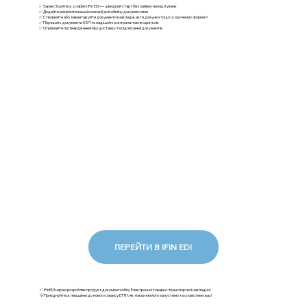
✅ Зареєструйтесь у сервісі iFin EDI — швидкий старт без зайвих налаштувань
✅ Додайте реквізити вашої компанії для обміну документами
✅ Створюйте або завантажуйте документи (накладні, акти, рахунки тощо) у зручному форматі
✅ Підпишіть документи КЕП та надішліть контрагентам в один клік
✅ Отримайте підтвердження про доставку та підписання документів
ПЕРЕЙТИ В IFIN EDI
✅ iFinEDI наразі розробляє продукт документообігу Електронної товарно-транспортної накладної.
💡Приєднуйтесь першими до нового сервісу ЕТТН: як тільки ми його запустимо та сповістимо вас!