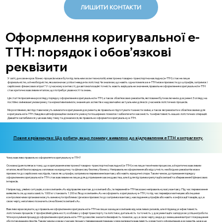
ЛИШИТИ КОНТАКТИ
Оформлення коригувальної е-
ТТН: порядок і обов’язкові
реквізити
У світі, де кожен крок бізнес-процесів може бути під пильним оком технологій, електронна товарно-транспортна накладна (е-ТТН) стає не лише
формальністю, а й необхідністю, яка визначає успіхи і невдачі в логістиці. Чи знали ви, що навіть одна помилка в е-ТТН може призвести до штрафів, затримок і
серйозних фінансових втрат? У сучасному контексті, де автоматизація і точність мають вирішальне значення, правильне оформлення коригувальної е-ТТН
стає критично важливим етапом, що потребує уважності та знань.
Ця стаття присвячена розгляду порядку оформлення коригувальної е-ТТН, а також обов’язкових реквізитів, які повинні бути включені в документ. З огляду на
постійно змінювані умови ринку та нормативні вимоги, знання цих аспектів є надзвичайно актуальним для всіх учасників логістичних процесів.
Ми розглянемо, які підстави можуть вимагати коригування документа, як правильно підготувати та внести зміни, а також які реквізити є обов’язковими для
коригувальної е-ТТН. Завдяки цій інформації ви зможете уникнути поширених помилок і забезпечити законність та ефективність ваших логістичних операцій.
Давайте заглибимося у цю важливу тему та дізнаємося, як правильно оформити коригувальну е-ТТН.
Повне керівництво: Що робити, якщо помилку виявлено до відправлення е-ТТН контрагенту.
Чому важливо правильно оформляти коригувальну е-ТТН?
Основна ідея полягає в тому, що коригування електронної товарно-транспортної накладної (е-ТТН) є не лише технічним процесом, а й критично важливим
етапом, який безпосередньо впливає на юридичну та фінансову безпеку бізнесу. Неправильне оформлення або відсутність необхідних реквізитів може
призвести до серйозних наслідків, таких як штрафи, затримки в перевезенні вантажу або навіть юридичні спори. Таким чином, дотримання порядку
оформлення коригувальної е-ТТН стає важливим не лише для дотримання законодавства, але й для підтримки репутації компанії та збереження її фінансових
інтересів.
Наприклад, уявімо ситуацію, коли компанія «А» відправляє вантаж до компанії «Б», і в первинній е-ТТН вказано неправильну вагу вантажу. Під час перевезення
виявляється, що вага замість 1000 кг становить 1200 кг. Якщо компанія «А» не оформить коригувальну е-ТТН, то під час перевірки митницею або іншими
контролюючими органами можуть виникнути проблеми. Це може призвести до затримки вантажу, накладення штрафів або навіть конфіскації товарів, що, в
свою чергу, негативно позначиться на бізнесі компанії «А».
Важливо враховувати, що правильне оформлення коригувальної е-ТТН не лише захищає компанію від можливих ризиків, але й підвищує ефективність
логістичних процесів. У професійній діяльності, особливо у сфері транспорту та логістики, детальність та точність у документації є запорукою успішної роботи.
Чітке розуміння процедур оформлення коригувальної е-ТТН дозволяє знизити ймовірність помилок, що, в свою чергу, веде до зменшення витрат і покращення
обслуговування клієнтів. Таким чином, кожен учасник процесу перевезення повинен усвідомлювати важливість коректного оформлення документів, адже це