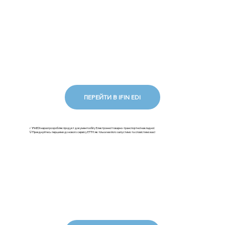
ПЕРЕЙТИ В IFIN EDI
✅ iFinEDI наразі розробляє продукт документообігу Електронної товарно-транспортної накладної.
💡Приєднуйтесь першими до нового сервісу ЕТТН: як тільки ми його запустимо та сповістимо вас!