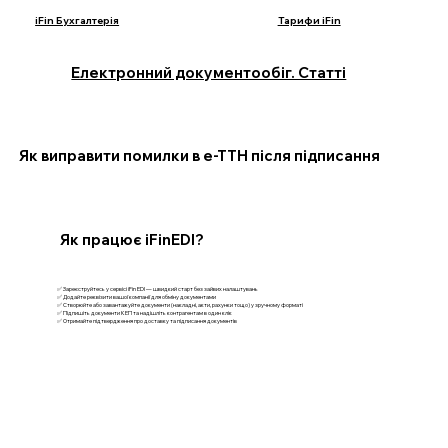
iFin Бухгалтерія
Тарифи iFin
Електронний документообіг. Статті
Як виправити помилки в е-ТТН після підписання
Як працює iFinEDI?
✅ Зареєструйтесь у сервісі iFin EDI — швидкий старт без зайвих налаштувань
✅ Додайте реквізити вашої компанії для обміну документами
✅ Створюйте або завантажуйте документи (накладні, акти, рахунки тощо) у зручному форматі
✅ Підпишіть документи КЕП та надішліть контрагентам в один клік
✅ Отримайте підтвердження про доставку та підписання документів