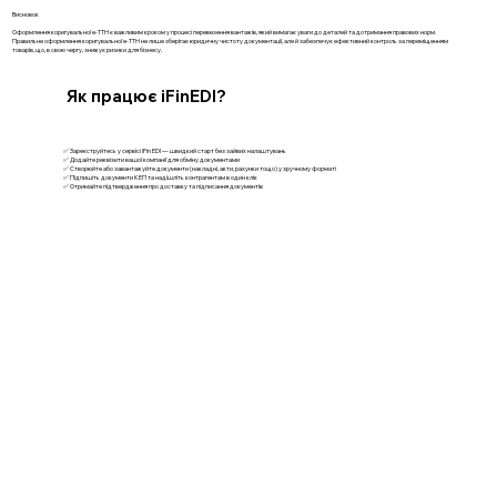
Висновок
Оформлення коригувальної е-ТТН є важливим кроком у процесі перевезення вантажів, який вимагає уваги до деталей та дотримання правових норм.
Правильне оформлення коригувальної е-ТТН не лише зберігає юридичну чистоту документації, але й забезпечує ефективний контроль за переміщенням
товарів, що, в свою чергу, знижує ризики для бізнесу.
Як працює iFinEDI?
✅ Зареєструйтесь у сервісі iFin EDI — швидкий старт без зайвих налаштувань
✅ Додайте реквізити вашої компанії для обміну документами
✅ Створюйте або завантажуйте документи (накладні, акти, рахунки тощо) у зручному форматі
✅ Підпишіть документи КЕП та надішліть контрагентам в один клік
✅ Отримайте підтвердження про доставку та підписання документів