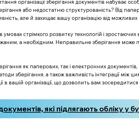
итання організації зберігання документів набуває осо
ерігання або недостатню структурованість? Від папер
вність, але й захищає вашу організацію від можливих
 в умовах стрімкого розвитку технологій і зростаючих
ажаним, а необхідним. Неправильне зберігання може 
берігання як паперових, так і електронних документів,
методи зберігання, а також важливість інтеграції між ц
ї в вашій організації, що дозволить вам зосередитися 
окументів, які підлягають обліку у бу