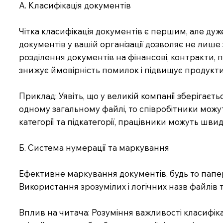
А. Класифікація документів
Чітка класифікація документів є першим, але ду
документів у вашій організації дозволяє не лиш
розділення документів на фінансові, контракти, 
знижує ймовірність помилок і підвищує продукти
Приклад: Уявіть, що у великій компанії зберігаєть
одному загальному файлі, то співробітники можу
категорії та підкатегорії, працівники можуть шви
Б. Система нумерації та маркування
Ефективне маркування документів, будь то папер
Використання зрозумілих і логічних назв файлів
Вплив на читача: Розуміння важливості класифік