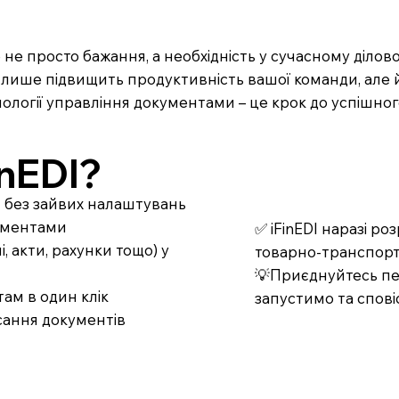
е не просто бажання, а необхідність у сучасному діло
е лише підвищить продуктивність вашої команди, але й
ології управління документами – це крок до успішног
nEDI?
т без зайвих налаштувань
кументами
✅ iFinEDI наразі р
 акти, рахунки тощо) у
товарно-транспорт
💡Приєднуйтесь пер
ам в один клік
запустимо та спові
сання документів