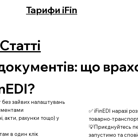
Тарифи iFin
Статті
документів: що врах
nEDI?
рт без зайвих налаштувань
кументами
✅ iFinEDI наразі р
 акти, рахунки тощо) у
товарно-транспорт
💡Приєднуйтесь пе
там в один клік
запустимо та спові