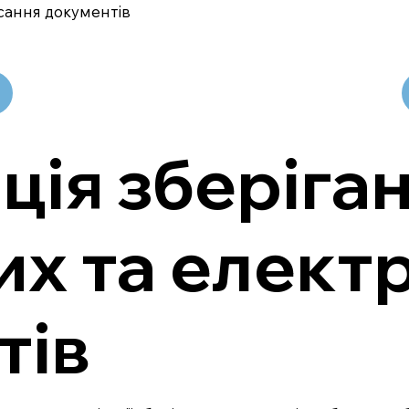
сання документів
ція зберіга
их та елект
тів