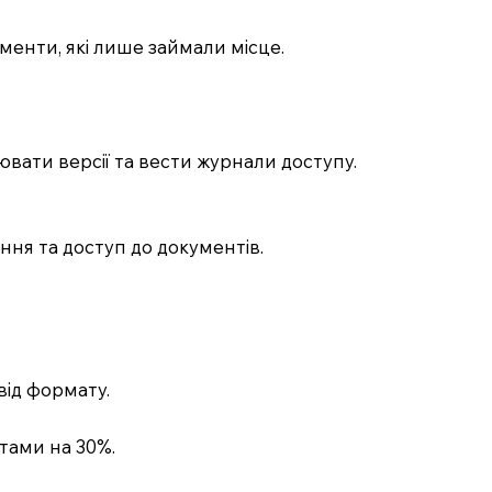
кументи, які лише займали місце.
вати версії та вести журнали доступу.
ння та доступ до документів.
.
від формату.
тами на 30%.