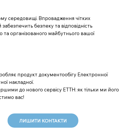
вому середовищі. Впровадження чітких
 забезпечить безпеку та відповідність
о та організованого майбутнього вашої
озробляє продукт документообігу Електронної
ної накладної.
шими до нового сервісу ЕТТН: як тільки ми його
стимо вас!
ЛИШИТИ КОНТАКТИ