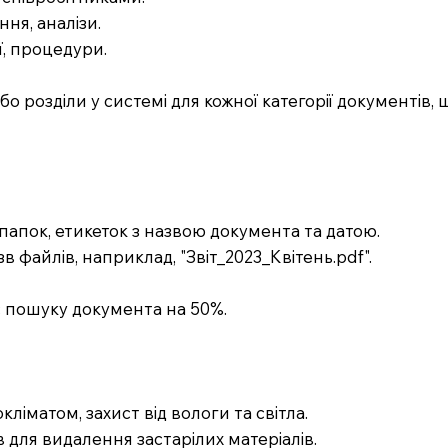
ня, аналізи.
ї, процедури.
о розділи у системі для кожної категорії документів
апок, етикеток з назвою документа та датою.
 файлів, наприклад, "Звіт_2023_Квітень.pdf".
с пошуку документа на 50%.
окліматом, захист від вологи та світла.
 для видалення застарілих матеріалів.