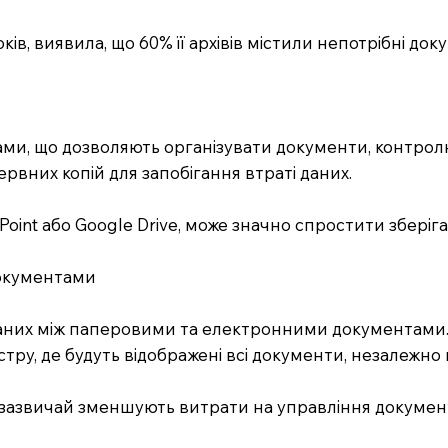
оків, виявила, що 60% її архівів містили непотрібні до
ми, що дозволяють організувати документи, контролю
рвних копій для запобігання втраті даних.
oint або Google Drive, може значно спростити зберіга
документами
ї даних між паперовими та електронними документами
ру, де будуть відображені всі документи, незалежно 
и, зазвичай зменшують витрати на управління докумен