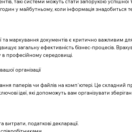
ентів, такі системи можуть стати запорукою успішної
 годин у майбутньому, коли інформація знадобиться т
 та маркування документів є критично важливим для оп
двищує загальну ефективність бізнес-процесів. Враху
у в професійному середовищі.
вашої організації
ння паперів чи файлів на комп'ютері. Це складний про
 ключові ідеї, які допоможуть вам організувати збері
та витрати, податкові декларації.
 співробітниками.