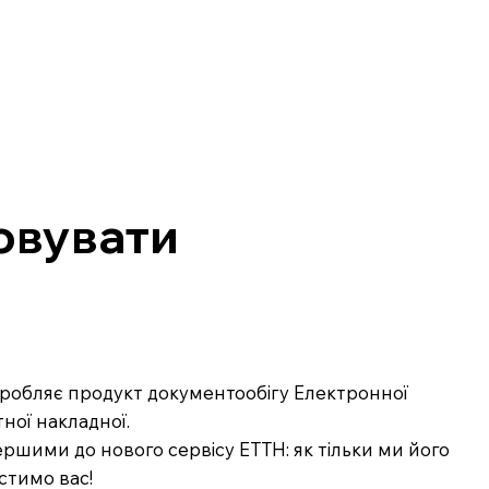
овувати
озробляє продукт документообігу Електронної
ної накладної.
ршими до нового сервісу ЕТТН: як тільки ми його
стимо вас!