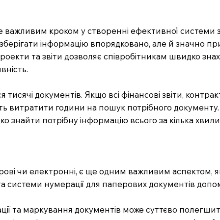
же важливим кроком у створенні ефективної системи 
е зберігати інформацію впорядковано, але й значно п
проекти та звіти дозволяє співробітникам швидко знахо
вність.
ся тисячі документів. Якщо всі фінансові звіти, контра
ть витратити години на пошук потрібного документу. 
дко знайти потрібну інформацію всього за кілька хвили
ові чи електронні, є ще одним важливим аспектом, я
 та системи нумерації для паперових документів допо
ації та маркування документів може суттєво полегшит