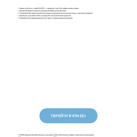
✅ Зареєструйтесь у сервісі iFin EDI — швидкий старт без зайвих налаштувань
✅ Додайте реквізити вашої компанії для обміну документами
✅ Створюйте або завантажуйте документи (накладні, акти, рахунки тощо) у зручному форматі
✅ Підпишіть документи КЕП та надішліть контрагентам в один клік
✅ Отримайте підтвердження про доставку та підписання документів
ПЕРЕЙТИ В IFIN EDI
✅ iFinEDI наразі розробляє продукт документообігу Електронної товарно-транспортної накладної.