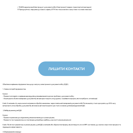
✅ iFinEDI наразі розробляє продукт документообігу Електронної товарно-транспортної накладної.
💡Приєднуйтесь першими до нового сервісу ЕТТН: як тільки ми його запустимо та сповістимо вас!
ЛИШИТИ КОНТАКТИ
Обов’язки керівника підприємства щодо запуску електронного документообігу (ЕДО)
1. Оцінка потреб підприємства
Кроки:
- Провести інтерв'ю з керівниками відділів для виявлення існуючих проблем у документообігу.
- Аналізувати обсяги паперових документів, які використовуються щоденно, та виявити процеси, які потребують оптимізації.
Кейс: Компанія «А» мала значні затримки в обробці замовлень через повільний паперовий документообіг. Після аналізу стало зрозуміло, що 50% часу
витрачається на обробку документів, які можна автоматизувати. Це стало основою для впровадження ЕДО.
2. Вибір рішення для ЕДО
Кроки:
- Провести ринкове дослідження для визначення доступних рішень.
- Провести тестування кількох платформ для вибору найбільш зручної та функціональної.
Кейс: Після тестування трьох різних рішень для ЕДО, компанія «B» обрала платформу, яка інтегрується з їх ERP-системою, що значно спростило процеси та
підвищило ефективність.
3. Формування команди