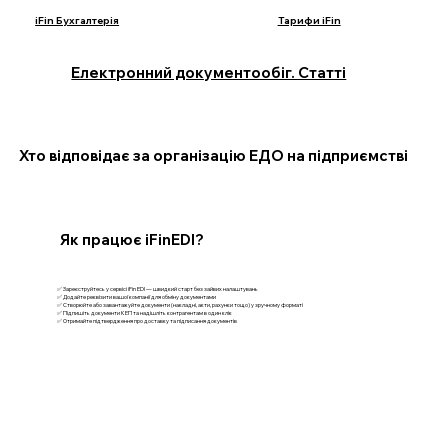
iFin Бухгалтерія
Тарифи iFin
Електронний документообіг. Статті
Хто відповідає за організацію ЕДО на підприємстві
Як працює iFinEDI?
✅ Зареєструйтесь у сервісі iFin EDI — швидкий старт без зайвих налаштувань
✅ Додайте реквізити вашої компанії для обміну документами
✅ Створюйте або завантажуйте документи (накладні, акти, рахунки тощо) у зручному форматі
✅ Підпишіть документи КЕП та надішліть контрагентам в один клік
✅ Отримайте підтвердження про доставку та підписання документів