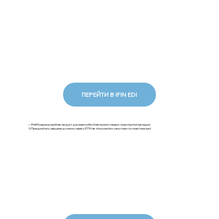
ПЕРЕЙТИ В IFIN EDI
✅ iFinEDI наразі розробляє продукт документообігу Електронної товарно-транспортної накладної.
💡Приєднуйтесь першими до нового сервісу ЕТТН: як тільки ми його запустимо та сповістимо вас!