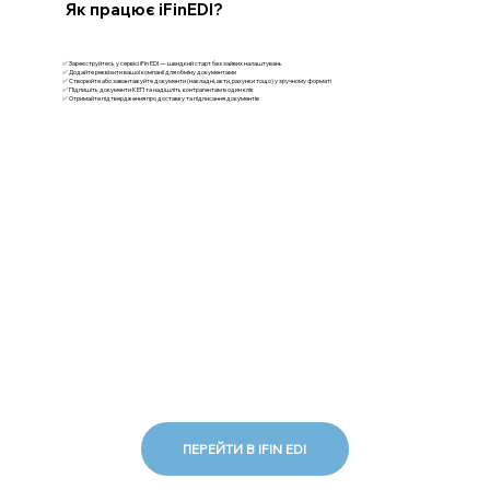
Як працює iFinEDI?
✅ Зареєструйтесь у сервісі iFin EDI — швидкий старт без зайвих налаштувань
✅ Додайте реквізити вашої компанії для обміну документами
✅ Створюйте або завантажуйте документи (накладні, акти, рахунки тощо) у зручному форматі
✅ Підпишіть документи КЕП та надішліть контрагентам в один клік
✅ Отримайте підтвердження про доставку та підписання документів
ПЕРЕЙТИ В IFIN EDI