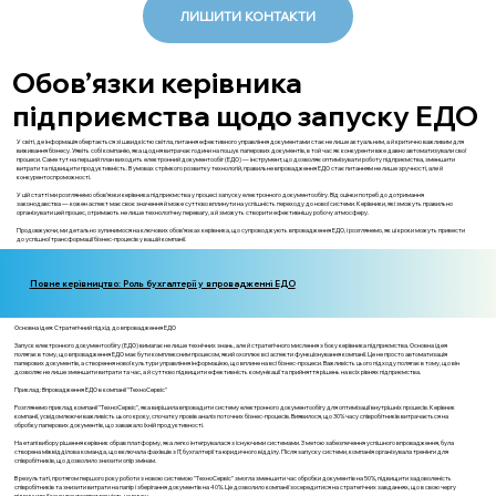
ЛИШИТИ КОНТАКТИ
Обов’язки керівника
підприємства щодо запуску ЕДО
У світі, де інформація обертається зі швидкістю світла, питання ефективного управління документами стає не лише актуальним, а й критично важливим для
виживання бізнесу. Уявіть собі компанію, яка щодня витрачає години на пошук паперових документів, в той час як конкуренти вже давно автоматизували свої
процеси. Саме тут на перший план виходить електронний документообіг (ЕДО) — інструмент, що дозволяє оптимізувати роботу підприємства, зменшити
витрати та підвищити продуктивність. В умовах стрімкого розвитку технологій, правильне впровадження ЕДО стає питанням не лише зручності, але й
конкурентоспроможності.
У цій статті ми розглянемо обов’язки керівника підприємства у процесі запуску електронного документообігу. Від оцінки потреб до дотримання
законодавства — кожен аспект має своє значення й може суттєво вплинути на успішність переходу до нової системи. Керівники, які зможуть правильно
організувати цей процес, отримають не лише технологічну перевагу, а й зможуть створити ефективнішу робочу атмосферу.
Продовжуючи, ми детально зупинимося на ключових обов’язках керівника, що супроводжують впровадження ЕДО, і розглянемо, як ці кроки можуть привести
до успішної трансформації бізнес-процесів у вашій компанії.
Повне керівництво: Роль бухгалтерії у впровадженні ЕДО
Основна ідея: Стратегічний підхід до впровадження ЕДО
Запуск електронного документообігу (ЕДО) вимагає не лише технічних знань, але й стратегічного мислення з боку керівника підприємства. Основна ідея
полягає в тому, що впровадження ЕДО має бути комплексним процесом, який охоплює всі аспекти функціонування компанії. Це не просто автоматизація
паперових документів, а створення нової культури управління інформацією, що вплине на всі бізнес-процеси. Важливість цього підходу полягає в тому, що він
дозволяє не лише зменшити витрати та час, а й суттєво підвищити ефективність комунікації та прийняття рішень на всіх рівнях підприємства.
Приклад: Впровадження ЕДО в компанії "ТехноСервіс"
Розглянемо приклад компанії "ТехноСервіс", яка вирішила впровадити систему електронного документообігу для оптимізації внутрішніх процесів. Керівник
компанії, усвідомлюючи важливість цього кроку, спочатку провів аналіз поточних бізнес-процесів. Виявилося, що 30% часу співробітників витрачається на
обробку паперових документів, що заважало їхній продуктивності.
На етапі вибору рішення керівник обрав платформу, яка легко інтегрувалася з існуючими системами. З метою забезпечення успішного впровадження, була
створена міжвідділова команда, що включала фахівців з IT, бухгалтерії та юридичного відділу. Після запуску системи, компанія організувала тренінги для
співробітників, що дозволило знизити опір змінам.
В результаті, протягом першого року роботи з новою системою "ТехноСервіс" змогла зменшити час обробки документів на 50%, підвищити задоволеність
співробітників та знизити витрати на папір і зберігання документів на 40%. Це дозволило компанії зосередитися на стратегічних завданнях, що в свою чергу
підвищило її конкурентоспроможність на ринку.