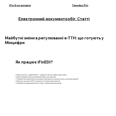
iFin Бухгалтерія
Тарифи iFin
Електронний документообіг. Статті
Майбутні зміни в регулюванні е-ТТН: що готують у
Мінцифри
Як працює iFinEDI?
✅ Зареєструйтесь у сервісі iFin EDI — швидкий старт без зайвих налаштувань
✅ Додайте реквізити вашої компанії для обміну документами
✅ Створюйте або завантажуйте документи (накладні, акти, рахунки тощо) у зручному форматі
✅ Підпишіть документи КЕП та надішліть контрагентам в один клік
✅ Отримайте підтвердження про доставку та підписання документів