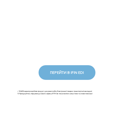
ПЕРЕЙТИ В IFIN EDI
✅ iFinEDI наразі розробляє продукт документообігу Електронної товарно-транспортної накладної.
💡Приєднуйтесь першими до нового сервісу ЕТТН: як тільки ми його запустимо та сповістимо вас!