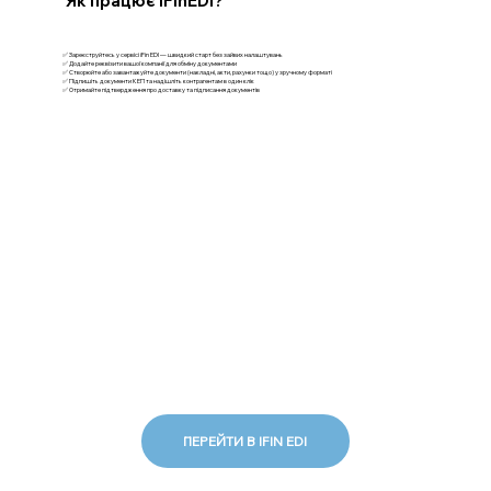
Як працює iFinEDI?
✅ Зареєструйтесь у сервісі iFin EDI — швидкий старт без зайвих налаштувань
✅ Додайте реквізити вашої компанії для обміну документами
✅ Створюйте або завантажуйте документи (накладні, акти, рахунки тощо) у зручному форматі
✅ Підпишіть документи КЕП та надішліть контрагентам в один клік
✅ Отримайте підтвердження про доставку та підписання документів
ПЕРЕЙТИ В IFIN EDI