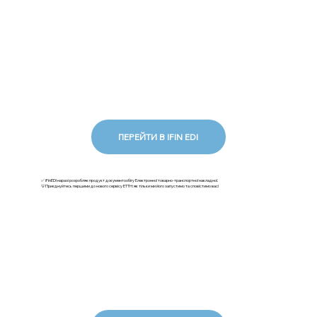
ПЕРЕЙТИ В IFIN EDI
✅ iFinEDI наразі розробляє продукт документообігу Електронної товарно-транспортної накладної.
💡Приєднуйтесь першими до нового сервісу ЕТТН: як тільки ми його запустимо та сповістимо вас!