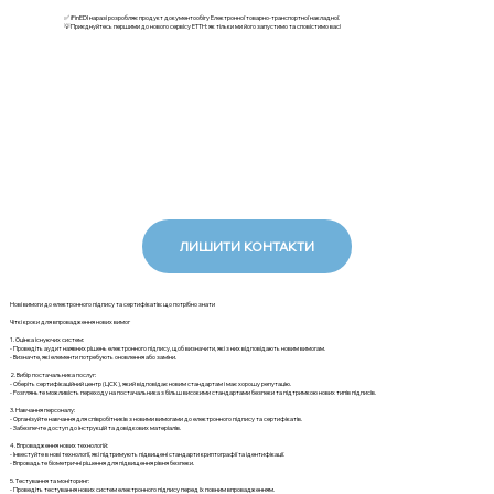
✅ iFinEDI наразі розробляє продукт документообігу Електронної товарно-транспортної накладної.
💡Приєднуйтесь першими до нового сервісу ЕТТН: як тільки ми його запустимо та сповістимо вас!
ЛИШИТИ КОНТАКТИ
Нові вимоги до електронного підпису та сертифікатів: що потрібно знати
Чіткі кроки для впровадження нових вимог
1. Оцінка існуючих систем:
- Проведіть аудит наявних рішень електронного підпису, щоб визначити, які з них відповідають новим вимогам.
- Визначте, які елементи потребують оновлення або заміни.
2. Вибір постачальника послуг:
- Оберіть сертифікаційний центр (ЦСК), який відповідає новим стандартам і має хорошу репутацію.
- Розгляньте можливість переходу на постачальника з більш високими стандартами безпеки та підтримкою нових типів підписів.
3. Навчання персоналу:
- Організуйте навчання для співробітників з новими вимогами до електронного підпису та сертифікатів.
- Забезпечте доступ до інструкцій та довідкових матеріалів.
4. Впровадження нових технологій:
- Інвестуйте в нові технології, які підтримують підвищені стандарти криптографії та ідентифікації.
- Впровадьте біометричні рішення для підвищення рівня безпеки.
5. Тестування та моніторинг:
- Проведіть тестування нових систем електронного підпису перед їх повним впровадженням.