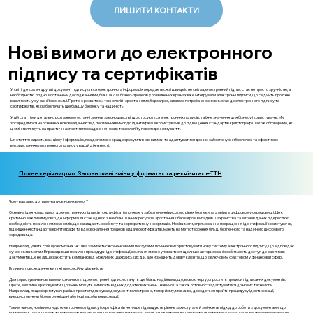
ЛИШИТИ КОНТАКТИ
Нові вимоги до електронного
підпису та сертифікатів
У світі, де кожен другий документ підписується електронно, а інформація передається зі швидкістю світла, електронний підпис стає не просто зручністю, а
необхідністю. Згідно з останніми дослідженнями, більше 70% бізнес-процесів у розвинених країнах вже інтегрували електронні підписи, що свідчить про їхню
важливість у сучасній економіці. Проте, з розвитком технологій і зростанням кіберзагроз, виникає потреба в нових вимогах до електронного підпису та
сертифікатів, які забезпечать ще більшу безпеку та надійність.
У цій статті ми детально розглянемо останні зміни в законодавстві, що стосуються електронних підписів, та їхнє значення для бізнесу і користувачів. Ми
зосередимося на основних нововведеннях: від посилення вимог до ідентифікації користувачів до підвищення стандартів криптографії. Також обговоримо, як
ці зміни вплинуть на практичні аспекти впровадження нових технологій у повсякденному житті.
Ця стаття надасть вам цінну інформацію, яка допоможе краще зрозуміти нові вимоги та адаптуватися до них, забезпечуючи безпечне та ефективне
використання електронного підпису у вашій діяльності.
Повне керівництво: Заплановані зміни у форматах та реквізитах е-ТТН
Чому важливо дотримуватись нових вимог?
Основна ідея нових вимог до електронних підписів і сертифікатів полягає у забезпеченні високого рівня безпеки та довіри в цифровому середовищі. Це є
критично важливим у світі, де інформація стає однією з найбільш цінних ресурсів. Зростання кіберзагроз, випадків шахрайства та витоків даних підкреслює
необхідність посилення механізмів, що захищають особисту та корпоративну інформацію. Нові вимоги, спрямовані на покращення ідентифікації користувачів,
підвищення стандартів криптографії та вдосконалення процесів видачі сертифікатів, мають на меті створення більш безпечного та надійного цифрового
середовища.
Наприклад, уявіть собі, що компанія "А", яка займається фінансовими послугами, починає використовувати нову систему електронного підпису, що відповідає
сучасним вимогам. Впровадивши посилені процедури ідентифікації, компанія зможе упевнитися, що лише авторизовані особи мають доступ до важливих
документів. Це не лише захистить компанію від можливих шахрайських дій, але й зміцнить довіру клієнтів, що є ключовим фактором у фінансовій сфері.
Вплив на повсякденне життя і професійну діяльність
Для користувачів нові вимоги означають, що електронні підписи стануть ще більш надійними, що, в свою чергу, спростить процеси підписання документів.
Проте, важливо враховувати, що зміни можуть вимагати від них додаткових знань і навичок, а також готовності адаптуватися до нових технологій.
Наприклад, якщо користувач раніше просто підписував документи електронно, тепер йому, можливо, доведеться пройти процедуру ідентифікації,
використовуючи біометричні дані або інші засоби верифікації.
Таким чином, нові вимоги до електронного підпису і сертифікатів не лише підвищують рівень захисту, але й змінюють підхід до роботи з документами, що
вимагає від нас гнучкості та готовності до навчання. Це важливо пам'ятати, оскільки адаптація до нових стандартів може стати конкурентною перевагою як