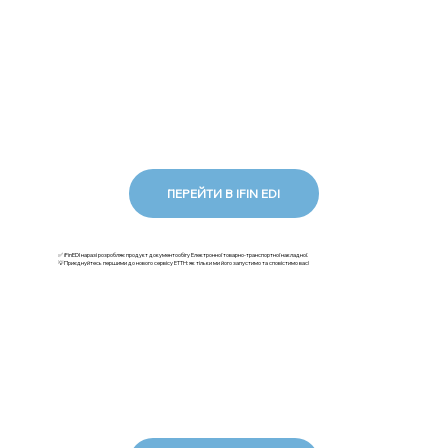
ПЕРЕЙТИ В IFIN EDI
✅ iFinEDI наразі розробляє продукт документообігу Електронної товарно-транспортної накладної.
💡Приєднуйтесь першими до нового сервісу ЕТТН: як тільки ми його запустимо та сповістимо вас!