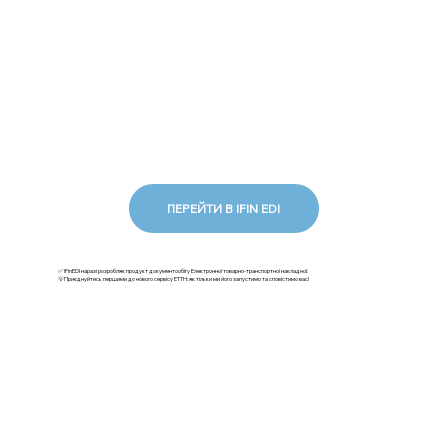
ПЕРЕЙТИ В IFIN EDI
✅ iFinEDI наразі розробляє продукт документообігу Електронної товарно-транспортної накладної.
💡Приєднуйтесь першими до нового сервісу ЕТТН: як тільки ми його запустимо та сповістимо вас!