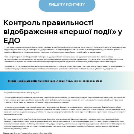
ЛИШИТИ КОНТАКТИ
Контроль правильності
відображення «першої події» у
ЕДО
У світі, де інформація стає найціннішим ресурсом, правильність обробки даних стає ключовим фактором успішності будь-якого бізнесу. Чи замислювалися ви,
яку роль відіграє "перша подія" в електронному документообігу? Це не просто формальність; це основа, на якій збудовані всі подальші бізнес-процеси. У
нашому цифровому столітті, де помилка може коштувати мільйонів, контроль за відображенням цієї події стає надважливим.
Тема контролю правильності "першої події" у електронному документообігу є вкрай актуальною, адже зростаюча залежність підприємств від
автоматизованих систем вимагає від них не лише технологічних інновацій, але й дотримання правових норм та стандартів. У статті ми обговоримо основні
аспекти контролю, включаючи автоматизацію процесів, проведення регулярних аудитів, навчання персоналу та впровадження системи контролю.
Заглибившись у ці питання, ми зможемо не лише зрозуміти важливість контролю за "першою подією", але й знайти ефективні рішення для підвищення якості
електронного документообігу. Готові дізнатися більше про те, як уникнути ризиків і забезпечити стабільність у вашому бізнесі? Тоді продовжимо
Повне керівництво: Що таке принцип «першої події» і як він застосовується
Чому важливо контролювати «першу подію»?
Основна ідея контролю правильності відображення «першої події» в електронному документообігу полягає в забезпеченні точності та відповідності даних, які
стають основою для подальших бізнес-процесів. Від якості цієї інформації безпосередньо залежить не тільки правова безпека організації, але й її фінансова
стабільність і ефективність у виконанні зобов'язань перед клієнтами та партнерами.
Наприклад, уявіть ситуацію, коли компанія випадково створила рахунок-фактуру на неправильну суму через помилку в даних. Якщо цей документ буде
надіслано клієнту, це може призвести до серйозних конфліктів, затримок у оплатах та навіть втрати довіри з боку клієнта. В результаті, такі помилки не лише
заважають своєчасному виконанню угод, але й можуть завдати шкоди репутації компанії, а також спричинити фінансові втрати через непередбачені витрати
на виправлення ситуації.
Контроль правильності «першої події» має безпосередній вплив на читача, оскільки він підкреслює важливість впровадження ефективних механізмів
перевірки та навчання персоналу. У повсякденному житті або в професійній діяльності, усвідомлення значення точності даних допоможе уникнути багатьох
проблем, пов’язаних із веденням бізнесу. Систематичний підхід до контролю дозволяє не лише зберегти час і ресурси, але й забезпечити стабільний розвиток
підприємства в умовах конкурентного ринку. Тож інвестування в автоматизацію та навчання стає не просто бажаним, а необхідним кроком для кожної
організації, що прагне до успіху.
Перша подія: Ключ до Успішного Електронного Документообігу