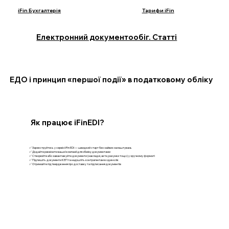
iFin Бухгалтерія
Тарифи iFin
Електронний документообіг. Статті
ЕДО і принцип «першої події» в податковому обліку
Як працює iFinEDI?
✅ Зареєструйтесь у сервісі iFin EDI — швидкий старт без зайвих налаштувань
✅ Додайте реквізити вашої компанії для обміну документами
✅ Створюйте або завантажуйте документи (накладні, акти, рахунки тощо) у зручному форматі
✅ Підпишіть документи КЕП та надішліть контрагентам в один клік
✅ Отримайте підтвердження про доставку та підписання документів