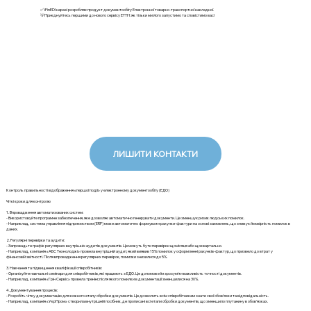
✅ iFinEDI наразі розробляє продукт документообігу Електронної товарно-транспортної накладної.
💡Приєднуйтесь першими до нового сервісу ЕТТН: як тільки ми його запустимо та сповістимо вас!
ЛИШИТИ КОНТАКТИ
Контроль правильності відображення «першої події» у електронному документообігу (ЕДО)
Чіткі кроки для контролю
1. Впровадження автоматизованих систем:
- Використовуйте програмне забезпечення, яке дозволяє автоматично генерувати документи. Це зменшує ризик людських помилок.
- Наприклад, система управління підприємством (ERP) може автоматично формувати рахунки-фактури на основі замовлень, що знижує ймовірність помилок в
даних.
2. Регулярні перевірки та аудити:
- Запровадьте графік регулярних внутрішніх аудитів документів. Це можуть бути перевірки щомісяця або щоквартально.
- Наприклад, компанія «АБС Технолоджі» провела внутрішній аудит, який виявив 15% помилок у оформленні рахунків-фактур, що призвело до втрат у
фінансовій звітності. Після впровадження регулярних перевірок, помилки знизилися до 5%.
3. Навчання та підвищення кваліфікації співробітників:
- Організуйте навчальні семінари для співробітників, які працюють з ЕДО. Це допоможе їм зрозуміти важливість точності документів.
- Наприклад, компанія «Грін Сервіс» провела тренінг, після якого помилки в документації зменшилися на 30%.
4. Документування процесів:
- Розробіть чітку документацію для кожного етапу обробки документів. Це дозволить всім співробітникам знати свої обов'язки та відповідальність.
- Наприклад, компанія «УкрПром» створила внутрішній посібник, де прописані всі етапи обробки документів, що зменшило плутанину в обов'язках.