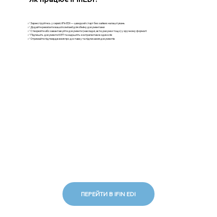
✅ Зареєструйтесь у сервісі iFin EDI — швидкий старт без зайвих налаштувань
✅ Додайте реквізити вашої компанії для обміну документами
✅ Створюйте або завантажуйте документи (накладні, акти, рахунки тощо) у зручному форматі
✅ Підпишіть документи КЕП та надішліть контрагентам в один клік
✅ Отримайте підтвердження про доставку та підписання документів
ПЕРЕЙТИ В IFIN EDI