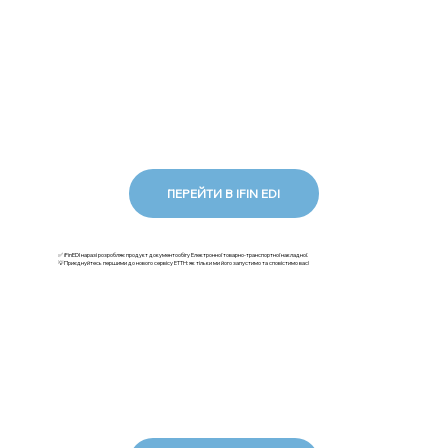
ПЕРЕЙТИ В IFIN EDI
✅ iFinEDI наразі розробляє продукт документообігу Електронної товарно-транспортної накладної.
💡Приєднуйтесь першими до нового сервісу ЕТТН: як тільки ми його запустимо та сповістимо вас!