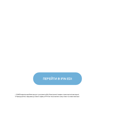
ПЕРЕЙТИ В IFIN EDI
✅ iFinEDI наразі розробляє продукт документообігу Електронної товарно-транспортної накладної.
💡Приєднуйтесь першими до нового сервісу ЕТТН: як тільки ми його запустимо та сповістимо вас!