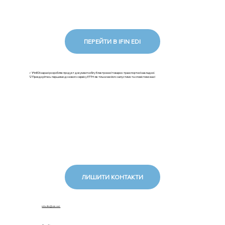
ПЕРЕЙТИ В IFIN EDI
✅ iFinEDI наразі розробляє продукт документообігу Електронної товарно-транспортної накладної.
💡Приєднуйтесь першими до нового сервісу ЕТТН: як тільки ми його запустимо та сповістимо вас!
ЛИШИТИ КОНТАКТИ
info.ifin@ukr.net
Про iFin