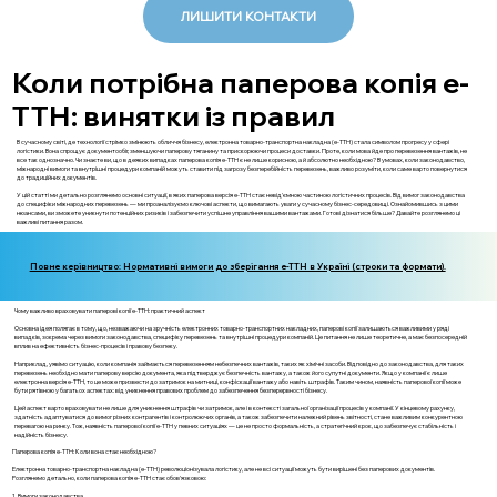
ЛИШИТИ КОНТАКТИ
Коли потрібна паперова копія е-
ТТН: винятки із правил
В сучасному світі, де технології стрімко змінюють обличчя бізнесу, електронна товарно-транспортна накладна (е-ТТН) стала символом прогресу у сфері
логістики. Вона спрощує документообіг, зменшуючи паперову тяганину та прискорюючи процеси доставки. Проте, коли мова йде про перевезення вантажів, не
все так однозначно. Чи знаєте ви, що в деяких випадках паперова копія е-ТТН є не лише корисною, а й абсолютно необхідною? В умовах, коли законодавство,
міжнародні вимоги та внутрішні процедури компаній можуть ставити під загрозу безперебійність перевезень, важливо розуміти, коли саме варто повернутися
до традиційних документів.
У цій статті ми детально розглянемо основні ситуації, в яких паперова версія е-ТТН стає невід'ємною частиною логістичних процесів. Від вимог законодавства
до специфіки міжнародних перевезень — ми проаналізуємо ключові аспекти, що вимагають уваги у сучасному бізнес-середовищі. Ознайомившись з цими
нюансами, ви зможете уникнути потенційних ризиків і забезпечити успішне управління вашими вантажами. Готові дізнатися більше? Давайте розглянемо ці
важливі питання разом.
Повне керівництво: Нормативні вимоги до зберігання е-ТТН в Україні (строки та формати).
Чому важливо враховувати паперові копії е-ТТН: практичний аспект
Основна ідея полягає в тому, що, незважаючи на зручність електронних товарно-транспортних накладних, паперові копії залишаються важливими у ряді
випадків, зокрема через вимоги законодавства, специфіку перевезень та внутрішні процедури компаній. Це питання не лише теоретичне, а має безпосередній
вплив на ефективність бізнес-процесів і правову безпеку.
Наприклад, уявімо ситуацію, коли компанія займається перевезенням небезпечних вантажів, таких як хімічні засоби. Відповідно до законодавства, для таких
перевезень необхідно мати паперову версію документа, яка підтверджує безпечність вантажу, а також його супутні документи. Якщо у компанії є лише
електронна версія е-ТТН, то це може призвести до затримок на митниці, конфіскації вантажу або навіть штрафів. Таким чином, наявність паперової копії може
бути рятівною у багатьох аспектах: від уникнення правових проблем до забезпечення безперервності бізнесу.
Цей аспект варто враховувати не лише для уникнення штрафів чи затримок, але і в контексті загальної організації процесів у компанії. У кінцевому рахунку,
здатність адаптуватися до вимог різних контрагентів і контролюючих органів, а також забезпечити належний рівень звітності, стане важливим конкурентною
перевагою на ринку. Тож, наявність паперової копії е-ТТН у певних ситуаціях — це не просто формальність, а стратегічний крок, що забезпечує стабільність і
надійність бізнесу.
Паперова копія е-ТТН: Коли вона стає необхідною?
Електронна товарно-транспортна накладна (е-ТТН) революціонізувала логістику, але не всі ситуації можуть бути вирішені без паперових документів.
Розглянемо детально, коли паперова копія е-ТТН стає обов'язковою:
1. Вимоги законодавства