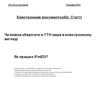
iFin Бухгалтерія
Тарифи iFin
Електронний документообіг. Статті
Чи можна зберігати е-ТТН лише в електронному
вигляді
Як працює iFinEDI?
✅ Зареєструйтесь у сервісі iFin EDI — швидкий старт без зайвих налаштувань
✅ Додайте реквізити вашої компанії для обміну документами
✅ Створюйте або завантажуйте документи (накладні, акти, рахунки тощо) у зручному форматі
✅ Підпишіть документи КЕП та надішліть контрагентам в один клік
✅ Отримайте підтвердження про доставку та підписання документів