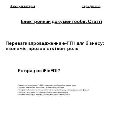
iFin Бухгалтерія
Тарифи iFin
Електронний документообіг. Статті
Переваги впровадження е-ТТН для бізнесу:
економія, прозорість і контроль
Як працює iFinEDI?
✅ Зареєструйтесь у сервісі iFin EDI — швидкий старт без зайвих налаштувань
✅ Додайте реквізити вашої компанії для обміну документами
✅ Створюйте або завантажуйте документи (накладні, акти, рахунки тощо) у зручному форматі
✅ Підпишіть документи КЕП та надішліть контрагентам в один клік
✅ Отримайте підтвердження про доставку та підписання документів