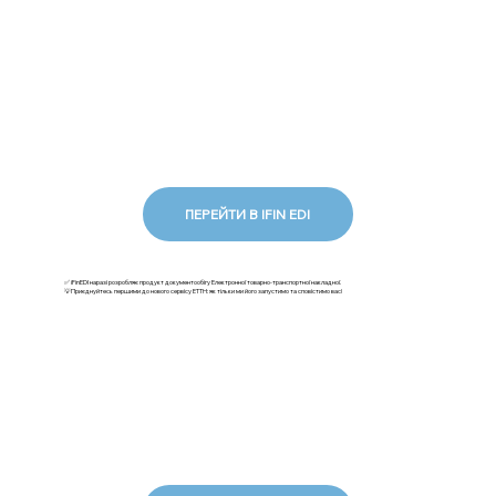
ПЕРЕЙТИ В IFIN EDI
✅ iFinEDI наразі розробляє продукт документообігу Електронної товарно-транспортної накладної.
💡Приєднуйтесь першими до нового сервісу ЕТТН: як тільки ми його запустимо та сповістимо вас!