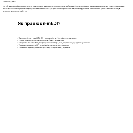
Заключні думки
Запобігання підробці документів і втраті накладних є невід'ємною частиною стратегії безпеки будь-якого бізнесу. Впровадження сучасних технологій, навчання
команди та належне управління документами не лише захищає фінансові інтереси, але й зміцнює довіру клієнтів. Інвестуючи в ці рішення, компанії можуть
впевнено дивитися в майбутнє.
Як працює iFinEDI?
✅ Зареєструйтесь у сервісі iFin EDI — швидкий старт без зайвих налаштувань
✅ Додайте реквізити вашої компанії для обміну документами
✅ Створюйте або завантажуйте документи (накладні, акти, рахунки тощо) у зручному форматі
✅ Підпишіть документи КЕП та надішліть контрагентам в один клік
✅ Отримайте підтвердження про доставку та підписання документів