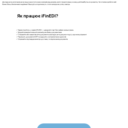
Досліджуючи ці питання, ви не лише захистите свою компанію від ризиків, але й створите міцну основу для її майбутнього розвитку. Чи готові ви зробити свій
бізнес більш безпечним і надійним? Ваші дії сьогодні можуть стати запорукою успіху завтра.
Як працює iFinEDI?
✅ Зареєструйтесь у сервісі iFin EDI — швидкий старт без зайвих налаштувань
✅ Додайте реквізити вашої компанії для обміну документами
✅ Створюйте або завантажуйте документи (накладні, акти, рахунки тощо) у зручному форматі
✅ Підпишіть документи КЕП та надішліть контрагентам в один клік
✅ Отримайте підтвердження про доставку та підписання документів