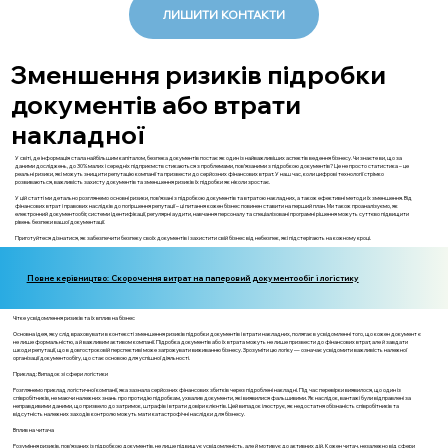
ЛИШИТИ КОНТАКТИ
Зменшення ризиків підробки
документів або втрати
накладної
У світі, де інформація стала найбільшим капіталом, безпека документів постає як один із найважливіших аспектів ведення бізнесу. Чи знаєте ви, що за
даними досліджень, до 30% малих і середніх підприємств стикаються з проблемами, пов’язаними з підробкою документів? Це не просто статистика – це
реальні ризики, які можуть знищити репутацію компанії та призвести до серйозних фінансових втрат. У наш час, коли цифрові технології стрімко
розвиваються, важливість захисту документів та зменшення ризиків їх підробки як ніколи зростає.
У цій статті ми детально розглянемо основні ризики, пов’язані з підробкою документів та втратою накладних, а також ефективні методи їх зменшення. Від
фінансових втрат і правових наслідків до погіршення репутації – ці питання кожен бізнес повинен ставити на перший план. Ми також проаналізуємо, як
електронний документообіг, системи ідентифікації, регулярні аудити, навчання персоналу та спеціалізовані програмні рішення можуть суттєво підвищити
рівень безпеки вашої документації.
Приготуйтеся дізнатися, як забезпечити безпеку своїх документів і захистити свій бізнес від небезпек, які підстерігають на кожному кроці.
Повне керівництво: Скорочення витрат на паперовий документообіг і логістику
Чітке усвідомлення ризиків та їх вплив на бізнес
Основна ідея, яку слід враховувати в контексті зменшення ризиків підробки документів і втрати накладних, полягає в усвідомленні того, що кожен документ є
не лише формальністю, а й важливим активом компанії. Підробка документів або їх втрата можуть не лише призвести до фінансових втрат, але й завдати
шкоди репутації, що в довгостроковій перспективі може загрожувати виживанню бізнесу. Зрозуміти цю логіку — означає усвідомити важливість належної
організації документообігу, що стає основою для успішної діяльності.
Приклад: Випадок зі сфери логістики
Розглянемо приклад логістичної компанії, яка зазнала серйозних фінансових збитків через підроблені накладні. Під час перевірки виявилося, що один із
співробітників, не маючи належних знань про протидію підробкам, ухвалив документи, які виявилися фальшивими. Як наслідок, вантажі були відправлені за
неправдивими даними, що призвело до затримок, штрафів і втрати довіри клієнтів. Цей випадок ілюструє, як недостатня обізнаність співробітників та
відсутність належних заходів контролю можуть мати катастрофічні наслідки для бізнесу.
Вплив на читача
Розуміння ризиків, пов'язаних із підробкою документів, не лише підвищує усвідомленість, але й мотивує до активних дій. Кожен читач, незалежно від сфери