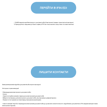
ПЕРЕЙТИ В IFIN EDI
✅ iFinEDI наразі розробляє продукт документообігу Електронної товарно-транспортної накладної.
💡Приєднуйтесь першими до нового сервісу ЕТТН: як тільки ми його запустимо та сповістимо вас!
ЛИШИТИ КОНТАКТИ
Зменшення ризиків підробки документів або втрати накладної
Чіткі кроки та рекомендації
1. Впровадження електронного документообігу
- Кроки:
- Оцінити потреби компанії у переході на електронний документообіг.
- Вибрати платформу для електронного документообігу, яка підтримує цифрові підписи.
- Провести тестування системи перед повноцінною реалізацією.
- Кейс: Компанія "АгроТех" впровадила електронний документообіг, що дозволило знизити кількість підроблених документів на 70% завдяки використанню
електронних підписів.