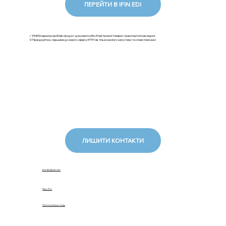
ПЕРЕЙТИ В IFIN EDI
✅ iFinEDI наразі розробляє продукт документообігу Електронної товарно-транспортної накладної.
💡Приєднуйтесь першими до нового сервісу ЕТТН: як тільки ми його запустимо та сповістимо вас!
ЛИШИТИ КОНТАКТИ
info.ifin@ukr.net
Про iFin
Публічний договір