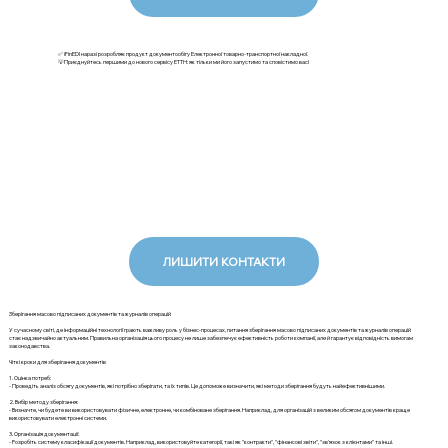
✅ iFinEDI наразі розробляє продукт документообігу Електронної товарно-транспортної накладної.
💡Приєднуйтесь першими до нового сервісу ЕТТН: як тільки ми його запустимо та сповістимо вас!
ЛИШИТИ КОНТАКТИ
Зберігання масово підписаних документів та журналів операцій
У сучасному світі, де інформаційні технології грають важливу роль у бізнес-процесах, питання зберігання масово підписаних документів та журналів операцій
стає надзвичайно актуальним. Правильна організація цього процесу не лише забезпечує ефективність роботи компанії, але й гарантує відповідність вимогам
законодавства.
Чіткі кроки для зберігання документів
1. Оцінка потреб:
- Проведіть аналіз обсягу документів, які потрібно зберігати, та їх типів. Це допоможе визначити, які методи зберігання будуть найефективнішими.
2. Вибір методу зберігання:
- Визначте, чи будете ви використовувати фізичне, електронне, чи комбіноване зберігання. Наприклад, для організацій з великим обсягом документів краще
використовувати електронні системи.
3. Організація документації:
- Розробіть систему класифікації документів. Наприклад, використовуйте категорії, такі як "контракти", "фінансові звіти", "зв'язок з клієнтами" та інші.