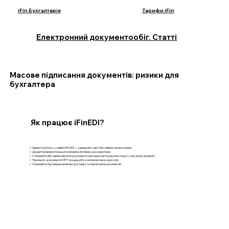
iFin Бухгалтерія
Тарифи iFin
Електронний документообіг. Статті
Масове підписання документів: ризики для
бухгалтера
Як працює iFinEDI?
✅ Зареєструйтесь у сервісі iFin EDI — швидкий старт без зайвих налаштувань
✅ Додайте реквізити вашої компанії для обміну документами
✅ Створюйте або завантажуйте документи (накладні, акти, рахунки тощо) у зручному форматі
✅ Підпишіть документи КЕП та надішліть контрагентам в один клік
✅ Отримайте підтвердження про доставку та підписання документів