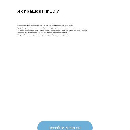
Як працює iFinEDI?
✅ Зареєструйтесь у сервісі iFin EDI — швидкий старт без зайвих налаштувань
✅ Додайте реквізити вашої компанії для обміну документами
✅ Створюйте або завантажуйте документи (накладні, акти, рахунки тощо) у зручному форматі
✅ Підпишіть документи КЕП та надішліть контрагентам в один клік
✅ Отримайте підтвердження про доставку та підписання документів
ПЕРЕЙТИ В IFIN EDI