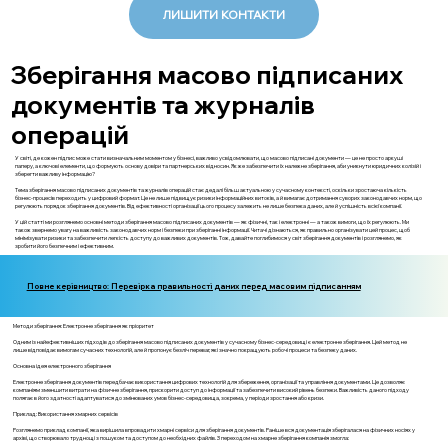
ЛИШИТИ КОНТАКТИ
Зберігання масово підписаних
документів та журналів
операцій
У світі, де кожен підпис може стати визначальним моментом у бізнесі, важливо усвідомлювати, що масово підписані документи — це не просто аркуші
паперу, а ключові елементи, що формують основу довіри та партнерських відносин. Як же забезпечити їх належне зберігання, аби уникнути юридичних колізій і
зберегти важливу інформацію?
Тема зберігання масово підписаних документів та журналів операцій стає дедалі більш актуальною у сучасному контексті, оскільки зростаюча кількість
бізнес-процесів переходить у цифровий формат. Це не лише підвищує ризики інформаційних витоків, а й вимагає дотримання суворих законодавчих норм, що
регулюють порядок зберігання документів. Від ефективності організації цього процесу залежить не лише безпека даних, але й успішність всієї компанії.
У цій статті ми розглянемо основні методи зберігання масово підписаних документів — як фізичні, так і електронні — а також вимоги, що їх регулюють. Ми
також звернемо увагу на важливість законодавчих норм і безпеки при зберіганні інформації. Читачі дізнаються, як правильно організувати цей процес, щоб
мінімізувати ризики та забезпечити легкість доступу до важливих документів. Тож, давайте поглибимося у світ зберігання документів і розглянемо, як
зробити його безпечним і ефективним.
Повне керівництво: Перевірка правильності даних перед масовим підписанням
Методи зберігання: Електронне зберігання як пріоритет
Одним із найефективніших підходів до зберігання масово підписаних документів у сучасному бізнес-середовищі є електронне зберігання. Цей метод не
лише відповідає вимогам сучасних технологій, але й пропонує безліч переваг, які значно покращують робочі процеси та безпеку даних.
Основна ідея електронного зберігання
Електронне зберігання документів передбачає використання цифрових технологій для збереження, організації та управління документами. Це дозволяє
компаніям зменшити витрати на фізичне зберігання, прискорити доступ до інформації та забезпечити високий рівень безпеки. Важливість даного підходу
полягає в його здатності адаптуватися до змінюваних умов бізнес-середовища, зокрема, у періоди зростання або кризи.
Приклад: Використання хмарних сервісів
Розглянемо приклад компанії, яка вирішила впровадити хмарні сервіси для зберігання документів. Раніше вся документація зберігалася на фізичних носіях у
архіві, що створювало труднощі з пошуком та доступом до необхідних файлів. З переходом на хмарне зберігання компанія змогла: