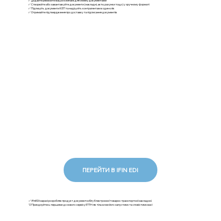
✅ Додайте реквізити вашої компанії для обміну документами
✅ Створюйте або завантажуйте документи (накладні, акти, рахунки тощо) у зручному форматі
✅ Підпишіть документи КЕП та надішліть контрагентам в один клік
✅ Отримайте підтвердження про доставку та підписання документів
ПЕРЕЙТИ В IFIN EDI
✅ iFinEDI наразі розробляє продукт документообігу Електронної товарно-транспортної накладної.
💡Приєднуйтесь першими до нового сервісу ЕТТН: як тільки ми його запустимо та сповістимо вас!