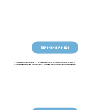
ПЕРЕЙТИ В IFIN EDI
✅ iFinEDI наразі розробляє продукт документообігу Електронної товарно-транспортної накладної.
💡Приєднуйтесь першими до нового сервісу ЕТТН: як тільки ми його запустимо та сповістимо вас!