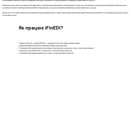
категоріями дозволяє уникнути правових наслідків, покращити облік інформації та підвищити ефективність роботи.
Запрошуємо вас вжити активних дій: перегляньте свої внутрішні регламенти, проаналізуйте структуру документів у вашій організації і переконайтеся, що ви
дотримуєтеся всіх необхідних вимог. Зробіть перший крок до вдосконалення управління документацією вже сьогодні
Зрештою, чи готові ви забезпечити своїй організації надійний захист і ефективне управління інформацією? Ваше рішення може стати вирішальним фактором у
досягненні успіху.
Як працює iFinEDI?
✅ Зареєструйтесь у сервісі iFin EDI — швидкий старт без зайвих налаштувань
✅ Додайте реквізити вашої компанії для обміну документами
✅ Створюйте або завантажуйте документи (накладні, акти, рахунки тощо) у зручному форматі
✅ Підпишіть документи КЕП та надішліть контрагентам в один клік
✅ Отримайте підтвердження про доставку та підписання документів