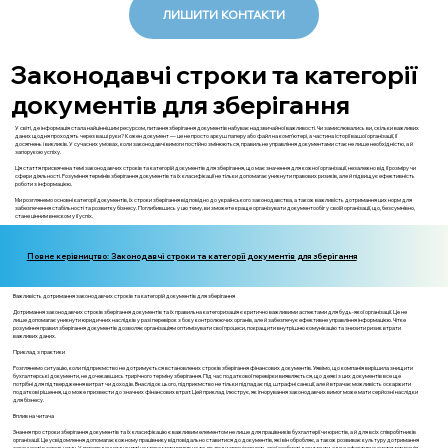
ЛИШИТИ КОНТАКТИ
Законодавчі строки та категорії
документів для зберігання
У світі, де інформація стала найціннішим ресурсом, питання зберігання документів набуває надзвичайної важливості. Чи замислювались ви, скільки важливих
даних щодня проходять через ваші руки? Кожен документ — це не просто аркуш паперу або файл на комп’ютері, а частина історії вашої організації, її
досягнень і викликів. У сучасних умовах, коли законодавчі вимоги постійно змінюються, правильне управління документами стає не лише необхідністю, а й
запорукою успіху.
Ця стаття присвячена темі законодавчих строків та категорій документів для зберігання, що має значення для кожної організації, незалежно від її розміру чи
сфери діяльності. Розуміння термінів зберігання документів та їх класифікації не тільки допомагає уникнути правових ризиків, але й підвищує ефективність
роботи з інформацією.
Ми розглянемо основні категорії документів, їх строки зберігання відповідно до українського законодавства, а також важливість дотримання цих норм для
забезпечення стабільності та розвитку бізнесу. Поглибившись у цю тему, ви зможете краще організувати документообіг у своїй організації, що, безсумнівно,
стане цінним внеском у її успіх.
Повне керівництво: Законодавчі строки та категорії документів для зберігання
Важливість дотримання законодавчих строків та категорій документів для зберігання
Дотримання законодавчих строків зберігання документів та їх правильна категоризація є критично важливими аспектами для будь-якої організації. Це не
лише допомагає уникнути юридичних наслідків у разі перевірок з боку контролюючих органів, але й забезпечує ефективне управління інформацією. Чітке
розуміння правил зберігання документів дозволяє організаціям оптимізувати свої процеси, покращити внутрішню комунікацію та знизити ризик втрати
важливих даних.
Приклад з практики
Розглянемо ситуацію, коли підприємство не дотримується встановлених строків зберігання фінансових документів. Уявімо, що компанія вирішила знищити
бухгалтерські документи, не дочекавшись трирічного терміну зберігання. Під час податкової перевірки виявляється, що деякі з цих документів все ще
потрібні для підтвердження витрат чи доходів. Внаслідок цього, підприємство не тільки підпадає під штрафні санкції, але й втрачає можливість оскаржити
податкові рішення, що може призвести до значних фінансових втрат. Цей приклад ілюструє, як ігнорування законодавчих вимог може мати серйозні наслідки
для бізнесу.
Вплив на читача
Знання про строки зберігання документів та їх класифікацію є важливим елементом не лише для працівників бухгалтерії чи юристів, а й для всіх співробітників
організації. Це усвідомлення допомагає кожному працівнику відповідально ставитися до документів, які він обробляє, а також розвиває культуру дотримання
законності в загальному. У повсякденному житті це може мати вплив на те, як люди організовують свої особисті документи, адже ефективна систематизація