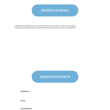
ПЕРЕЙТИ В IFIN EDI
✅ iFinEDI наразі розробляє продукт документообігу Електронної товарно-транспортної накладної.
💡Приєднуйтесь першими до нового сервісу ЕТТН: як тільки ми його запустимо та сповістимо вас!
ЛИШИТИ КОНТАКТИ
info.ifin@ukr.net
Про iFin
Публічний договір