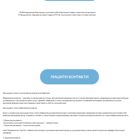
✅ iFinEDI наразі розробляє продукт документообігу Електронної товарно-транспортної накладної.
💡Приєднуйтесь першими до нового сервісу ЕТТН: як тільки ми його запустимо та сповістимо вас!
ЛИШИТИ КОНТАКТИ
Законодавчі строки та категорії документів для зберігання
Зберігання документів — важлива складова діяльності будь-якої організації, підприємства чи установи. Для ефективного управління документами необхідно
дотримуватись законодавчих вимог щодо термінів їх зберігання, а також класифікувати документи за певними категоріями. Це забезпечує не лише
виконання правових норм, але й підвищує ефективність роботи з документами.
Законодавчі строки зберігання документів
Згідно з українським законодавством, строки зберігання документів визначаються різними нормативно-правовими актами, зокрема Законом України «Про
національний архівний фонд та архівні установи», а також іншими спеціалізованими законами. Основні категорії документів та їх строки зберігання включають:
1. Фінансові документи:
- Бухгалтерські документи (баланси, звіти, рахунки) — мінімум 3 роки.
- Податкові декларації — 4 роки після подання.
Кейс: Підприємство "АгроТех" зберігало бухгалтерські документи протягом 5 років, що дозволило йому успішно пройти податкову перевірку без жодних
зауважень.
2. Трудові документи: