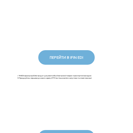
ПЕРЕЙТИ В IFIN EDI
✅ iFinEDI наразі розробляє продукт документообігу Електронної товарно-транспортної накладної.
💡Приєднуйтесь першими до нового сервісу ЕТТН: як тільки ми його запустимо та сповістимо вас!