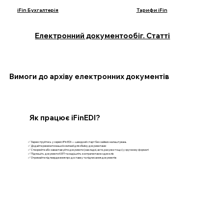
iFin Бухгалтерія
Тарифи iFin
Електронний документообіг. Статті
Вимоги до архіву електронних документів
Як працює iFinEDI?
✅ Зареєструйтесь у сервісі iFin EDI — швидкий старт без зайвих налаштувань
✅ Додайте реквізити вашої компанії для обміну документами
✅ Створюйте або завантажуйте документи (накладні, акти, рахунки тощо) у зручному форматі
✅ Підпишіть документи КЕП та надішліть контрагентам в один клік
✅ Отримайте підтвердження про доставку та підписання документів