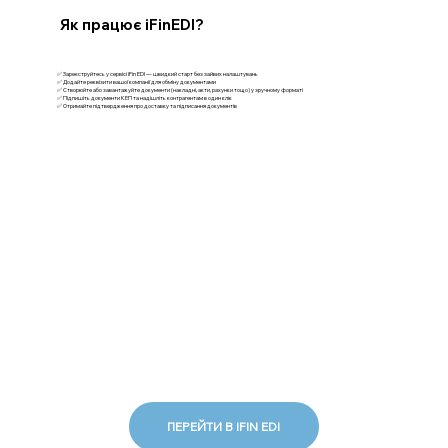
Як працює iFinEDI?
✅ Зареєструйтесь у сервісі iFin EDI — швидкий старт без зайвих налаштувань
✅ Додайте реквізити вашої компанії для обміну документами
✅ Створюйте або завантажуйте документи (накладні, акти, рахунки тощо) у зручному форматі
✅ Підпишіть документи КЕП та надішліть контрагентам в один клік
✅ Отримайте підтвердження про доставку та підписання документів
ПЕРЕЙТИ В IFIN EDI