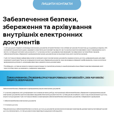
ЛИШИТИ КОНТАКТИ
Забезпечення безпеки,
збереження та архівування
внутрішніх електронних
документів
У світі, де щодня створюються мільярди електронних документів, питання їх безпеки стає особливо актуальним. Чи знаєте ви, що за даними досліджень, 60%
компаній, які зазнали втрати даних, закриваються протягом шести місяців? Це свідчить про те, наскільки критично важливим є захист інформації, яка часто
містить чутливі дані та інтелектуальну власність. У сучасному контексті, де цифрова трансформація стає невід'ємною частиною бізнес-процесів,
забезпечення безпеки, збереження та архівування електронних документів має не лише практичне, але й стратегічне значення.
У цій статті ми розглянемо найважливіші аспекти, пов’язані із захистом електронних документів, зокрема контроль доступу, шифрування даних, регулярні
оновлення та моніторинг. Також ми зосередимося на методах збереження документів, таких як резервне копіювання та вибір форматів, а також на політиках
архівування, які допоможуть організаціям ефективно управляти своєю документацією.
Поглибившись у ці теми, ви зможете отримати корисні поради та стратегії, які допоможуть вашій організації не лише зберегти важливу інформацію, але й
захистити її від загроз, що виникають у цифровому середовищі.
Повне керівництво: Організація структури внутрішнього документообігу: типи документів і
маршрути затвердження.
Забезпечення безпеки, збереження та архівування внутрішніх електронних документів
У сучасному цифровому світі, де інформація стає основним активом для будь-якої організації, забезпечення безпеки, збереження та архівування внутрішніх
електронних документів є критично важливим завданням. Електронні документи містять чутливі дані, які потребують захисту від несанкціонованого доступу,
втрати та пошкодження. У цій статті ми розглянемо основні принципи забезпечення безпеки електронних документів, їх збереження та архівування.
1. Забезпечення безпеки електронних документів
1.1. Контроль доступу
Першим кроком до забезпечення безпеки є контроль доступу до документів. Це може включати використання паролів, двофакторної аутентифікації та ролей
доступу, які визначають, хто і які документи може переглядати, редагувати або видаляти.