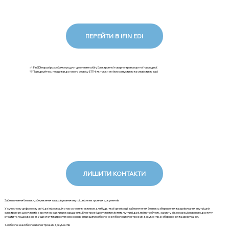
ПЕРЕЙТИ В IFIN EDI
✅ iFinEDI наразі розробляє продукт документообігу Електронної товарно-транспортної накладної.
💡Приєднуйтесь першими до нового сервісу ЕТТН: як тільки ми його запустимо та сповістимо вас!
ЛИШИТИ КОНТАКТИ
Забезпечення безпеки, збереження та архівування внутрішніх електронних документів
У сучасному цифровому світі, де інформація стає основним активом для будь-якої організації, забезпечення безпеки, збереження та архівування внутрішніх
електронних документів є критично важливим завданням. Електронні документи містять чутливі дані, які потребують захисту від несанкціонованого доступу,
втрати та пошкодження. У цій статті ми розглянемо основні принципи забезпечення безпеки електронних документів, їх збереження та архівування.
1. Забезпечення безпеки електронних документів