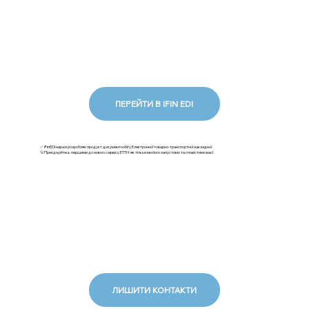
ПЕРЕЙТИ В IFIN EDI
✅ iFinEDI наразі розробляє продукт документообігу Електронної товарно-транспортної накладної.
💡Приєднуйтесь першими до нового сервісу ЕТТН: як тільки ми його запустимо та сповістимо вас!
ЛИШИТИ КОНТАКТИ