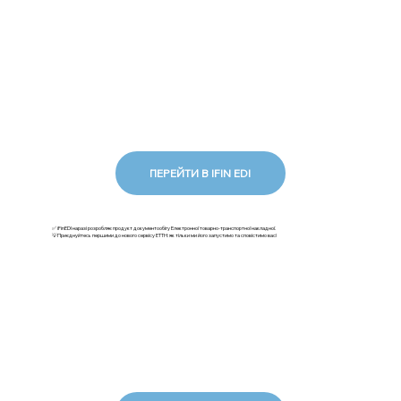
ПЕРЕЙТИ В IFIN EDI
✅ iFinEDI наразі розробляє продукт документообігу Електронної товарно-транспортної накладної.
💡Приєднуйтесь першими до нового сервісу ЕТТН: як тільки ми його запустимо та сповістимо вас!