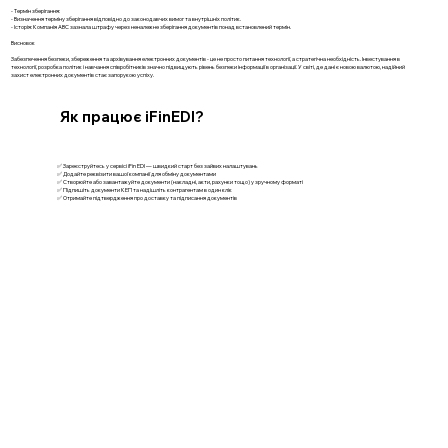
- Термін зберігання:
- Визначення терміну зберігання відповідно до законодавчих вимог та внутрішніх політик.
- Історія: Компанія ABC зазнала штрафу через неналежне зберігання документів понад встановлений термін.
Висновок
Забезпечення безпеки, збереження та архівування електронних документів - це не просто питання технології, а стратегічна необхідність. Інвестування в
технології, розробка політик і навчання співробітників значно підвищують рівень безпеки інформації в організації. У світі, де дані є новою валютою, надійний
захист електронних документів стає запорукою успіху.
Як працює iFinEDI?
✅ Зареєструйтесь у сервісі iFin EDI — швидкий старт без зайвих налаштувань
✅ Додайте реквізити вашої компанії для обміну документами
✅ Створюйте або завантажуйте документи (накладні, акти, рахунки тощо) у зручному форматі
✅ Підпишіть документи КЕП та надішліть контрагентам в один клік
✅ Отримайте підтвердження про доставку та підписання документів