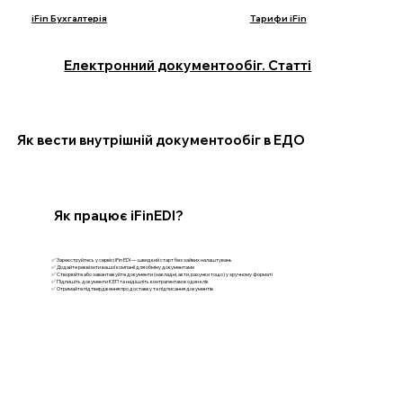
iFin Бухгалтерія
Тарифи iFin
Електронний документообіг. Статті
Як вести внутрішній документообіг в ЕДО
Як працює iFinEDI?
✅ Зареєструйтесь у сервісі iFin EDI — швидкий старт без зайвих налаштувань
✅ Додайте реквізити вашої компанії для обміну документами
✅ Створюйте або завантажуйте документи (накладні, акти, рахунки тощо) у зручному форматі
✅ Підпишіть документи КЕП та надішліть контрагентам в один клік
✅ Отримайте підтвердження про доставку та підписання документів