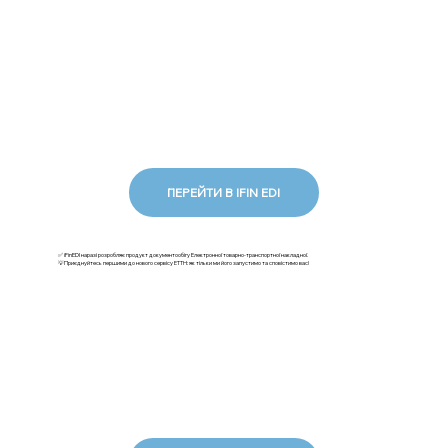
ПЕРЕЙТИ В IFIN EDI
✅ iFinEDI наразі розробляє продукт документообігу Електронної товарно-транспортної накладної.
💡Приєднуйтесь першими до нового сервісу ЕТТН: як тільки ми його запустимо та сповістимо вас!