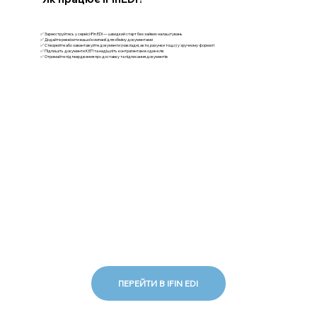
✅ Зареєструйтесь у сервісі iFin EDI — швидкий старт без зайвих налаштувань
✅ Додайте реквізити вашої компанії для обміну документами
✅ Створюйте або завантажуйте документи (накладні, акти, рахунки тощо) у зручному форматі
✅ Підпишіть документи КЕП та надішліть контрагентам в один клік
✅ Отримайте підтвердження про доставку та підписання документів
ПЕРЕЙТИ В IFIN EDI