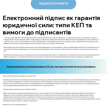
ЛИШИТИ КОНТАКТИ
Електронний підпис як гарантія
юридичної сили: типи КЕП та
вимоги до підписантів
У світі, де щодня обробляються мільярди електронних документів, виникає питання: як гарантувати, що ці документи мають таку ж юридичну силу, як і їх
паперові аналоги? Електронний підпис (ЕП) стає відповіддю на цей виклик, перетворюючи абстрактні цифри і символи на надійний інструмент для бізнесу та
особистих угод. У цій статті ми розглянемо, чому електронний підпис є надзвичайно актуальним у сучасному суспільстві, яке все більше покладається на
цифрові технології, і як він спрощує юридичні процеси, роблячи їх більш доступними та безпечними.
Ми поговоримо про різні типи електронного підпису: простий, кваліфікований та удосконалений, а також розглянемо вимоги, які мають бути виконані для того,
щоб електронний підпис мав юридичну силу. Чи знаєте ви, які саме вимоги стоять за використанням електронного підпису і чому це важливо для кожного з
нас?
Відповіді на ці питання допоможуть вам краще розуміти, як електронний підпис може стати невід'ємною частиною вашого бізнесу або повсякденного життя.
Давайте зануримось у світ електронних підписів, щоб зрозуміти, чому вони стали таким важливим елементом юридичної практики у цифрову еру.
Повне керівництво: Нормативна база е-ТТН: які документи підтверджують її легітимність
Чому електронний підпис важливий у сучасному світі?
Основна ідея, яка лежить в основі використання електронного підпису, полягає в забезпеченні юридичної сили та захисту інформації в умовах, коли все більше
угод та документів оформлюється в електронному форматі. Електронний підпис не лише спрощує процес підписання документів, але й підвищує їхню
безпеку, оскільки забезпечує можливість ідентифікації підписанта та підтвердження цілісності документа. У світі, де час і ресурси є ключовими факторами
успіху, використання електронного підпису стає необхідністю, а не лише зручністю.
Приклад використання електронного підпису в бізнесі
Уявімо собі ситуацію, коли велика компанія укладає угоду з постачальником на постачання товарів. Традиційно, цей процес вимагав б значної кількості
паперової документації, підписів, пересилання документів поштою чи факсом, що могло займати дні чи навіть тижні. Однак, завдяки використанню
кваліфікованого електронного підпису, компанія може підписати угоду в реальному часі, надіславши її електронно. Це не лише зекономить час, але й
зменшить витрати на папір, друк та доставку. Більш того, з електронним підписом компанія може бути впевнена в тому, що угода не буде підроблена, оскільки
КЕП забезпечує автентичність та цілісність документа.
Вплив на читача та повсякденне життя