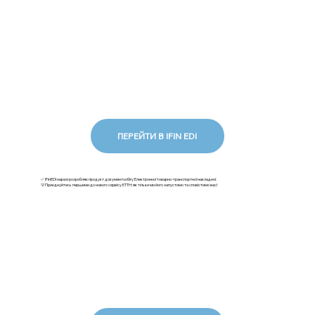
ПЕРЕЙТИ В IFIN EDI
✅ iFinEDI наразі розробляє продукт документообігу Електронної товарно-транспортної накладної.
💡Приєднуйтесь першими до нового сервісу ЕТТН: як тільки ми його запустимо та сповістимо вас!