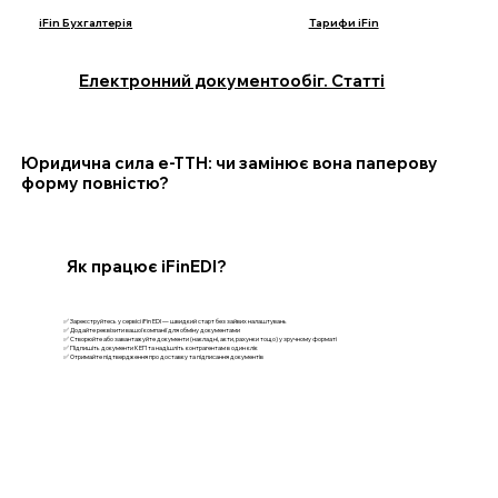
iFin Бухгалтерія
Тарифи iFin
Електронний документообіг. Статті
Юридична сила е-ТТН: чи замінює вона паперову
форму повністю?
Як працює iFinEDI?
✅ Зареєструйтесь у сервісі iFin EDI — швидкий старт без зайвих налаштувань
✅ Додайте реквізити вашої компанії для обміну документами
✅ Створюйте або завантажуйте документи (накладні, акти, рахунки тощо) у зручному форматі
✅ Підпишіть документи КЕП та надішліть контрагентам в один клік
✅ Отримайте підтвердження про доставку та підписання документів