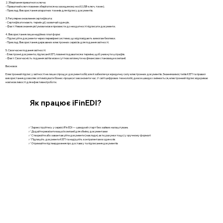
2. Зберігання приватного ключа:
- Приватний ключ повинен зберігатися на захищеному носії (USB-ключ, токен).
- Приклад: Використання апаратних токенів для підпису документів.
3. Регулярне оновлення сертифіката:
- Сертифікати мають термін дії, зазвичай один рік.
- Факт: Невиконання цієї умови може призвести до нездатності підписати документи.
4. Використання лише надійних платформ:
- Підписуйте документи через перевірені системи, що відповідають вимогам безпеки.
- Приклад: Використання державних електронних сервісів для подання звітності.
5. Своєчасне подання звітності:
- Електронні документи, підписані КЕП, повинні подаватися в терміни, щоб уникнути штрафів.
- Факт: Своєчасність подання звітів може суттєво вплинути на фінансове становище компанії.
Висновок
Електронний підпис у звітності не лише спрощує документообіг, але й забезпечує юридичну силу електронних документів. Знання вимог, типів КЕП та правил
використання дозволяє оптимізувати бізнес-процеси і зекономити час. У світі цифрових технологій, де все швидко змінюється, електронний підпис відкриває
нові можливості для ефективної роботи.
Як працює iFinEDI?
✅ Зареєструйтесь у сервісі iFin EDI — швидкий старт без зайвих налаштувань
✅ Додайте реквізити вашої компанії для обміну документами
✅ Створюйте або завантажуйте документи (накладні, акти, рахунки тощо) у зручному форматі
✅ Підпишіть документи КЕП та надішліть контрагентам в один клік
✅ Отримайте підтвердження про доставку та підписання документів