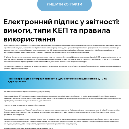
ЛИШИТИ КОНТАКТИ
Електронний підпис у звітності:
вимоги, типи КЕП та правила
використання
Електронний підпис — це не просто технологічне нововведення; це міст між традиційним світом паперових документів і безмежними можливостями цифрової
ери. Уявіть собі ситуацію, коли ви можете підписати важливий контракт, не виходячи з дому, або подати звітність до державних установ за кілька кліків. Це
вже реальність, що стає все більш актуальною у нашому житті. В умовах стрімкої цифровізації, коли безпека та швидкість обробки інформації мають
вирішальне значення, електронний підпис стає невід'ємною частиною бізнес-процесів та державного регулювання.
У цій статті ми детально розглянемо вимоги до електронного підпису у звітності, типи кваліфікованих електронних підписів (КЕП) та правила їх використання.
Ці аспекти є надзвичайно важливими для забезпечення юридичної сили електронних документів, а також гарантують їхню безпеку та цілісність. Розуміння
нюансів електронного підпису допоможе вам не лише оптимізувати бізнес-процеси, але й зберегти час і ресурси.
Залишайтеся з нами, щоб дізнатися, як правильно використовувати електронний підпис, щоб ваші документи були не лише легітимними, але й захищеними в
умовах цифрового середовища.
Повне керівництво: Інтеграція звітності в ЕДО-системи: як працює обмін із ДПС та
держорганами
Важливість електронного підпису в сучасному документообігу
Електронний підпис (ЕП) не тільки спрощує процес підписання документів, але й підвищує їхню безпеку та довіру до інформації. Сучасні бізнес-процеси
вимагають швидкості та ефективності, і тут електронний підпис стає незамінним інструментом. Він дозволяє уникнути паперової тяганини, скорочуючи час на
обробку документів та зменшуючи витрати на друк і зберігання.
Приклад: Як електронний підпис змінив роботу компанії
Розглянемо приклад компанії "Альфа", яка займається наданням консалтингових послуг. Раніше для підписання контрактів та звітів співробітникам потрібно
було витрачати багато часу на друк документів, їх підписання та подальшу доставку. Це не тільки затягувало процес, але й збільшувало ризик втрати
документів або їх підробки.
Впровадивши електронний підпис, компанія "Альфа" змогла зменшити час на підписання документів до кількох хвилин. Співробітники можуть підписувати
контракти та звіти безпосередньо в електронному вигляді, що також зменшує ризик помилок і підробок. Завдяки цьому, компанія не тільки зекономила час,
але і підвищила рівень довіри з боку клієнтів, адже кожен підписаний документ має юридичну силу.
Вплив на читача та важливість врахування в повсякденному житті