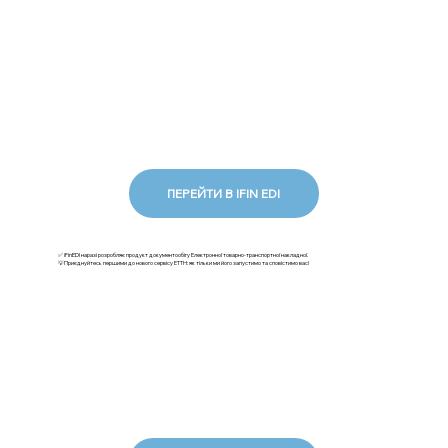
ПЕРЕЙТИ В IFIN EDI
✅ iFinEDI наразі розробляє продукт документообігу Електронної товарно-транспортної накладної.
💡Приєднуйтесь першими до нового сервісу ЕТТН: як тільки ми його запустимо та сповістимо вас!