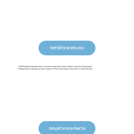
ПЕРЕЙТИ В IFIN EDI
✅ iFinEDI наразі розробляє продукт документообігу Електронної товарно-транспортної накладної.
💡Приєднуйтесь першими до нового сервісу ЕТТН: як тільки ми його запустимо та сповістимо вас!
ЛИШИТИ КОНТАКТИ