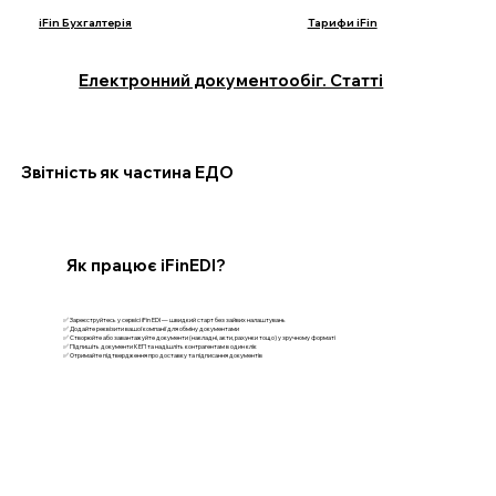
iFin Бухгалтерія
Тарифи iFin
Електронний документообіг. Статті
Звітність як частина ЕДО
Як працює iFinEDI?
✅ Зареєструйтесь у сервісі iFin EDI — швидкий старт без зайвих налаштувань
✅ Додайте реквізити вашої компанії для обміну документами
✅ Створюйте або завантажуйте документи (накладні, акти, рахунки тощо) у зручному форматі
✅ Підпишіть документи КЕП та надішліть контрагентам в один клік
✅ Отримайте підтвердження про доставку та підписання документів