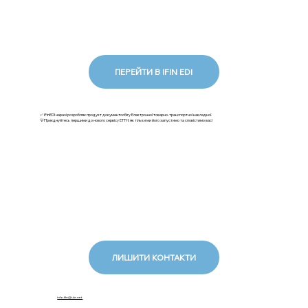
ПЕРЕЙТИ В IFIN EDI
✅ iFinEDI наразі розробляє продукт документообігу Електронної товарно-транспортної накладної.
💡Приєднуйтесь першими до нового сервісу ЕТТН: як тільки ми його запустимо та сповістимо вас!
ЛИШИТИ КОНТАКТИ
info.ifin@ukr.net