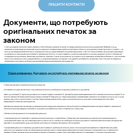
ЛИШИТИ КОНТАКТИ
Документи, що потребують
оригінальних печаток за
законом
У світі, де цифрові технології стрімко змінюють обличчя бізнесу, виникає питання: чи справді оригінальна печатка все ще важлива? Виявляється, що,
незважаючи на еволюцію документації, печатка залишається невід’ємним атрибутом легітимності багатьох документів в Україні. Це не просто символ — це
ключ до підтвердження автентичності та юридичної сили, що надає впевненості в ділових відносинах. У цій статті ми розглянемо, які документи відповідно
до українського законодавства потребують оригінальних печаток, та чому їх наявність є критично важливою в сучасному діловому контексті. Зокрема, ми
зосередимося на договорах, фінансових документах, ліцензіях, а також на документах, що подаються до державних органів. Ваша обізнаність у цих питаннях
може стати запорукою успіху у веденні бізнесу та уникнення правових ускладнень. Тож давайте заглибимося у цю важливу тему і з’ясуємо, як правильно
оформлювати документи, щоб ваша організація відповідала всім вимогам законодавства.
Повне керівництво: Документи, що потребують оригінальних печаток за законом
5. Приклад важливості оригінальної печатки в практиці
Розглянемо ситуацію, яка ілюструє, чому оригінальна печатка є необхідною складовою для багатьох документів.
Уявіть, що компанія "А" підписала договір на постачання товарів з компанією "Б". Договір був підписаний керівниками обох компаній, але печатка компанії "А" не
була поставлена. Після виконання умов договору компанія "Б" вирішила, що товар не відповідає специфікаціям, і намагається оскаржити угоду в суді. У цьому
випадку, відсутність печатки може стати підставою для відхилення позову, адже суд може визнати, що документ не має юридичної сили через
невідповідність вимогам законодавства.
Цей приклад підкреслює, як важливо дотримуватися всіх юридичних формальностей, щоб уникнути непередбачуваних наслідків. Наявність оригінальної
печатки не лише підтверджує легітимність документа, а й забезпечує захист інтересів усіх сторін угоди.
6. Вплив на повсякденне життя та професійну діяльність
У повсякденному житті важливість оригінальної печатки виходить за межі бізнесу. Наприклад, при оформленні документів для отримання кредиту,
страхування або навіть під час купівлі нерухомості, клієнти часто стикаються з необхідністю надати документи з оригінальними печатками. Це підкреслює
важливість розуміння вимог щодо документів, щоб уникнути затримок або відмов у обслуговуванні.
У професійній діяльності знання про документи, які потребують оригінальних печаток, може стати конкурентною перевагою. Співробітники, які добре
орієнтуються у правових аспектах оформлення документів, зможуть ефективніше вирішувати питання, пов'язані з укладанням угод, та забезпечити
надійність бізнес-процесів. Це не лише зменшує ризики, а й підвищує довіру з боку партнерів і клієнтів, що є важливим у сучасному конкурентному