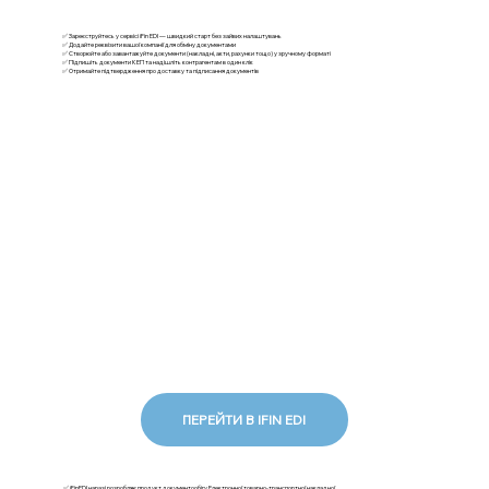
✅ Зареєструйтесь у сервісі iFin EDI — швидкий старт без зайвих налаштувань
✅ Додайте реквізити вашої компанії для обміну документами
✅ Створюйте або завантажуйте документи (накладні, акти, рахунки тощо) у зручному форматі
✅ Підпишіть документи КЕП та надішліть контрагентам в один клік
✅ Отримайте підтвердження про доставку та підписання документів
ПЕРЕЙТИ В IFIN EDI
✅ iFinEDI наразі розробляє продукт документообігу Електронної товарно-транспортної накладної.