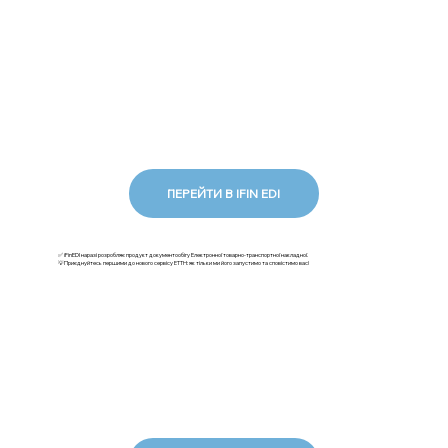
ПЕРЕЙТИ В IFIN EDI
✅ iFinEDI наразі розробляє продукт документообігу Електронної товарно-транспортної накладної.
💡Приєднуйтесь першими до нового сервісу ЕТТН: як тільки ми його запустимо та сповістимо вас!