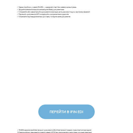
✅ Зареєструйтесь у сервісі iFin EDI — швидкий старт без зайвих налаштувань
✅ Додайте реквізити вашої компанії для обміну документами
✅ Створюйте або завантажуйте документи (накладні, акти, рахунки тощо) у зручному форматі
✅ Підпишіть документи КЕП та надішліть контрагентам в один клік
✅ Отримайте підтвердження про доставку та підписання документів
ПЕРЕЙТИ В IFIN EDI
✅ iFinEDI наразі розробляє продукт документообігу Електронної товарно-транспортної накладної.
💡Приєднуйтесь першими до нового сервісу ЕТТН: як тільки ми його запустимо та сповістимо вас!