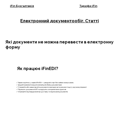
iFin Бухгалтерія
Тарифи iFin
Електронний документообіг. Статті
Які документи не можна перевести в електронну
форму
Як працює iFinEDI?
✅ Зареєструйтесь у сервісі iFin EDI — швидкий старт без зайвих налаштувань
✅ Додайте реквізити вашої компанії для обміну документами
✅ Створюйте або завантажуйте документи (накладні, акти, рахунки тощо) у зручному форматі
✅ Підпишіть документи КЕП та надішліть контрагентам в один клік
✅ Отримайте підтвердження про доставку та підписання документів