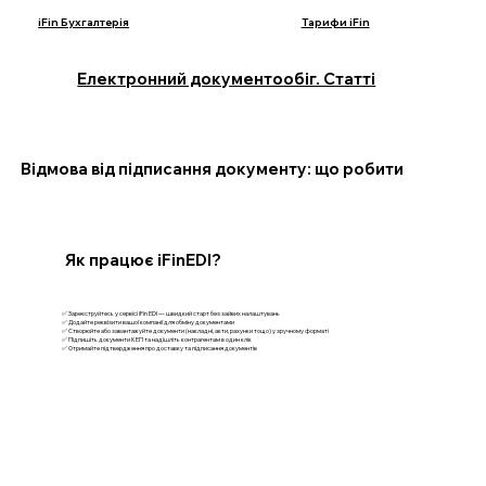
iFin Бухгалтерія
Тарифи iFin
Електронний документообіг. Статті
Відмова від підписання документу: що робити
Як працює iFinEDI?
✅ Зареєструйтесь у сервісі iFin EDI — швидкий старт без зайвих налаштувань
✅ Додайте реквізити вашої компанії для обміну документами
✅ Створюйте або завантажуйте документи (накладні, акти, рахунки тощо) у зручному форматі
✅ Підпишіть документи КЕП та надішліть контрагентам в один клік
✅ Отримайте підтвердження про доставку та підписання документів