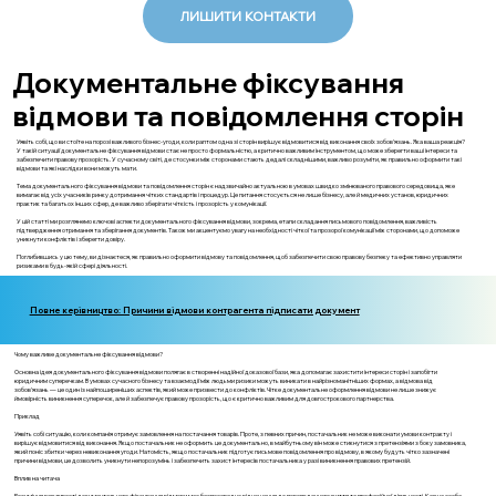
ЛИШИТИ КОНТАКТИ
Документальне фіксування
відмови та повідомлення сторін
Уявіть собі, що ви стоїте на порозі важливого бізнес-угоди, коли раптом одна зі сторін вирішує відмовитися від виконання своїх зобов'язань. Яка ваша реакція?
У такій ситуації документальне фіксування відмови стає не просто формальністю, а критично важливим інструментом, що може зберегти ваші інтереси та
забезпечити правову прозорість. У сучасному світі, де стосунки між сторонами стають дедалі складнішими, важливо розуміти, як правильно оформити такі
відмови та які наслідки вони можуть мати.
Тема документального фіксування відмови та повідомлення сторін є надзвичайно актуальною в умовах швидко змінюваного правового середовища, яке
вимагає від усіх учасників ринку дотримання чітких стандартів і процедур. Це питання стосується не лише бізнесу, але й медичних установ, юридичних
практик та багатьох інших сфер, де важливо зберігати чіткість і прозорість у комунікації.
У цій статті ми розглянемо ключові аспекти документального фіксування відмови, зокрема, етапи складання письмового повідомлення, важливість
підтвердження отримання та зберігання документів. Також ми акцентуємо увагу на необхідності чіткої та прозорої комунікації між сторонами, що допоможе
уникнути конфліктів і зберегти довіру.
Поглибившись у цю тему, ви дізнаєтеся, як правильно оформити відмову та повідомлення, щоб забезпечити свою правову безпеку та ефективно управляти
ризиками в будь-якій сфері діяльності.
Повне керівництво: Причини відмови контрагента підписати документ
Чому важливе документальне фіксування відмови?
Основна ідея документального фіксування відмови полягає в створенні надійної доказової бази, яка допомагає захистити інтереси сторін і запобігти
юридичним суперечкам. В умовах сучасного бізнесу та взаємодії між людьми ризики можуть виникати в найрізноманітніших формах, а відмова від
зобов'язань — це один із найпоширеніших аспектів, який може призвести до конфліктів. Чітке документальне оформлення відмови не лише знижує
ймовірність виникнення суперечок, але й забезпечує правову прозорість, що є критично важливим для довгострокового партнерства.
Приклад
Уявіть собі ситуацію, коли компанія отримує замовлення на постачання товарів. Проте, з певних причин, постачальник не може виконати умови контракту і
вирішує відмовитися від виконання. Якщо постачальник не оформить це документально, в майбутньому він може стикнутися з претензіями з боку замовника,
який поніс збитки через невиконання угоди. Натомість, якщо постачальник підготує письмове повідомлення про відмову, в якому будуть чітко зазначені
причини відмови, це дозволить уникнути непорозумінь і забезпечить захист інтересів постачальника у разі виникнення правових претензій.
Вплив на читача
Розуміння важливості документального фіксування відмови має безпосереднє відношення до повсякденного життя та професійної діяльності. Кожна особа,