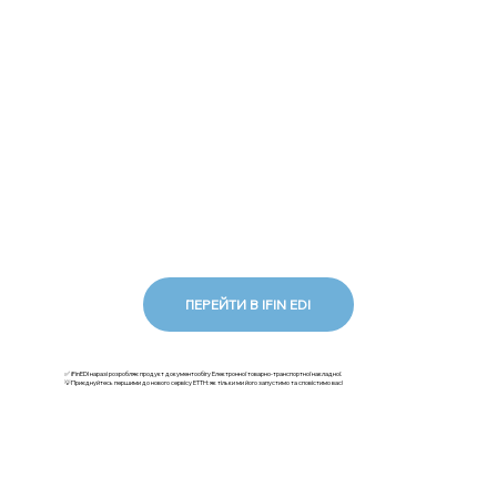
ПЕРЕЙТИ В IFIN EDI
✅ iFinEDI наразі розробляє продукт документообігу Електронної товарно-транспортної накладної.
💡Приєднуйтесь першими до нового сервісу ЕТТН: як тільки ми його запустимо та сповістимо вас!