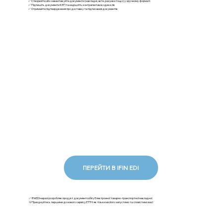
✅ Створюйте або завантажуйте документи (накладні, акти, рахунки тощо) у зручному форматі
✅ Підпишіть документи КЕП та надішліть контрагентам в один клік
✅ Отримайте підтвердження про доставку та підписання документів
ПЕРЕЙТИ В IFIN EDI
✅ iFinEDI наразі розробляє продукт документообігу Електронної товарно-транспортної накладної.
💡Приєднуйтесь першими до нового сервісу ЕТТН: як тільки ми його запустимо та сповістимо вас!