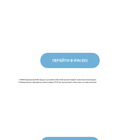
ПЕРЕЙТИ В IFIN EDI
✅ iFinEDI наразі розробляє продукт документообігу Електронної товарно-транспортної накладної.
💡Приєднуйтесь першими до нового сервісу ЕТТН: як тільки ми його запустимо та сповістимо вас!