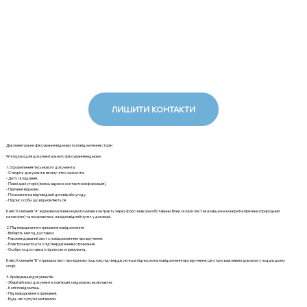
ЛИШИТИ КОНТАКТИ
Документальне фіксування відмови та повідомлення сторін
Чіткі кроки для документального фіксування відмови
1. Оформлення письмового документа:
- Створіть документ, в якому чітко зазначте:
- Дату складання.
- Повні дані сторін (імена, адреси, контактна інформація).
- Причини відмови.
- Посилання на відповідний договір або угоду.
- Підпис особи, що відмовляється.
Кейс: Компанія "А" відмовилася виконувати умови контракту через форс-мажорні обставини. Вони склали лист, вказавши на конкретні причини (природний
катаклізм) та посилаючись на відповідний пункт у договорі.
2. Підтвердження отримання повідомлення:
- Виберіть метод доставки:
- Рекомендований лист з повідомленням про вручення.
- Електронна пошта з підтвердженням отримання.
- Особиста доставка з підписом отримувача.
Кейс: Компанія "Б" отримала лист про відмову поштою, підтверджуючи це підписом на повідомленні про вручення. Це стало важливим доказом у подальшому
спорі.
3. Архівування документів:
- Зберігайте всі документи, пов’язані з відмовою, включаючи:
- Копії повідомлень.
- Підтвердження отримання.
- Будь-які супутні матеріали.