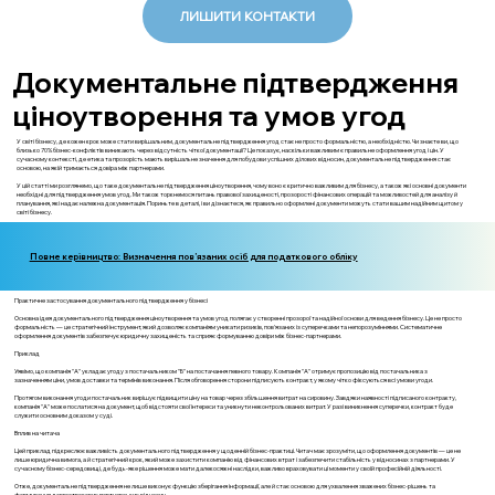
ЛИШИТИ КОНТАКТИ
Документальне підтвердження
ціноутворення та умов угод
У світі бізнесу, де кожен крок може стати вирішальним, документальне підтвердження угод стає не просто формальністю, а необхідністю. Чи знаєте ви, що
близько 70% бізнес-конфліктів виникають через відсутність чіткої документації? Це показує, наскільки важливим є правильне оформлення угод і цін. У
сучасному контексті, де етика та прозорість мають вирішальне значення для побудови успішних ділових відносин, документальне підтвердження стає
основою, на якій тримається довіра між партнерами.
У цій статті ми розглянемо, що таке документальне підтвердження ціноутворення, чому воно є критично важливим для бізнесу, а також які основні документи
необхідні для підтвердження умов угод. Ми також торкнемося питань правової захищеності, прозорості фінансових операцій та можливостей для аналізу й
планування, які надає належна документація. Пориньте в деталі, і ви дізнаєтеся, як правильно оформлені документи можуть стати вашим надійним щитом у
світі бізнесу.
Повне керівництво: Визначення пов’язаних осіб для податкового обліку
Практичне застосування документального підтвердження у бізнесі
Основна ідея документального підтвердження ціноутворення та умов угод полягає у створенні прозорої та надійної основи для ведення бізнесу. Це не просто
формальність — це стратегічний інструмент, який дозволяє компаніям уникати ризиків, пов'язаних із суперечками та непорозуміннями. Систематичне
оформлення документів забезпечує юридичну захищеність та сприяє формуванню довіри між бізнес-партнерами.
Приклад
Уявімо, що компанія "А" укладає угоду з постачальником "Б" на постачання певного товару. Компанія "А" отримує пропозицію від постачальника з
зазначенням ціни, умов доставки та термінів виконання. Після обговорення сторони підписують контракт, у якому чітко фіксуються всі умови угоди.
Протягом виконання угоди постачальник вирішує підвищити ціну на товар через збільшення витрат на сировину. Завдяки наявності підписаного контракту,
компанія "А" може послатися на документ, щоб відстояти свої інтереси та уникнути неконтрольованих витрат. У разі виникнення суперечки, контракт буде
служити основним доказом у суді.
Вплив на читача
Цей приклад підкреслює важливість документального підтвердження у щоденній бізнес-практиці. Читач має зрозуміти, що оформлення документів — це не
лише юридична вимога, а й стратегічний крок, який може захистити компанію від фінансових втрат і забезпечити стабільність у відносинах з партнерами. У
сучасному бізнес-середовищі, де будь-яке рішення може мати далекосяжні наслідки, важливо враховувати ці моменти у своїй професійній діяльності.
Отже, документальне підтвердження не лише виконує функцію зберігання інформації, але й стає основою для ухвалення зважених бізнес-рішень та
формування довгострокових партнерських відносин.