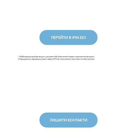
ПЕРЕЙТИ В IFIN EDI
✅ iFinEDI наразі розробляє продукт документообігу Електронної товарно-транспортної накладної.
💡Приєднуйтесь першими до нового сервісу ЕТТН: як тільки ми його запустимо та сповістимо вас!
ЛИШИТИ КОНТАКТИ