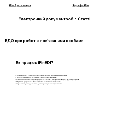
iFin Бухгалтерія
Тарифи iFin
Електронний документообіг. Статті
ЕДО при роботі з пов’язаними особами
Як працює iFinEDI?
✅ Зареєструйтесь у сервісі iFin EDI — швидкий старт без зайвих налаштувань
✅ Додайте реквізити вашої компанії для обміну документами
✅ Створюйте або завантажуйте документи (накладні, акти, рахунки тощо) у зручному форматі
✅ Підпишіть документи КЕП та надішліть контрагентам в один клік
✅ Отримайте підтвердження про доставку та підписання документів