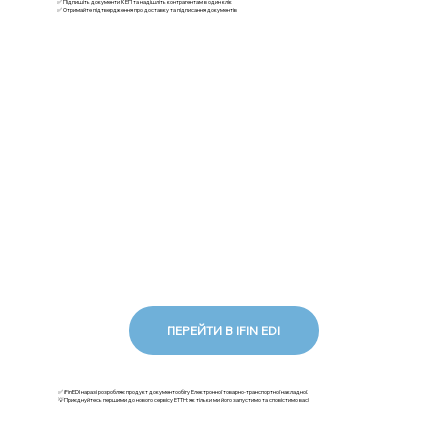
✅ Підпишіть документи КЕП та надішліть контрагентам в один клік
✅ Отримайте підтвердження про доставку та підписання документів
ПЕРЕЙТИ В IFIN EDI
✅ iFinEDI наразі розробляє продукт документообігу Електронної товарно-транспортної накладної.
💡Приєднуйтесь першими до нового сервісу ЕТТН: як тільки ми його запустимо та сповістимо вас!