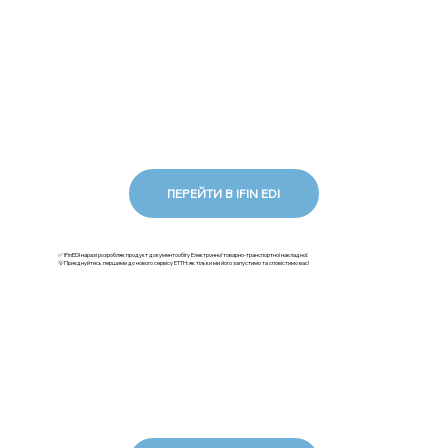
ПЕРЕЙТИ В IFIN EDI
✅ iFinEDI наразі розробляє продукт документообігу Електронної товарно-транспортної накладної.
💡Приєднуйтесь першими до нового сервісу ЕТТН: як тільки ми його запустимо та сповістимо вас!