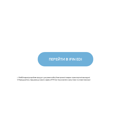
ПЕРЕЙТИ В IFIN EDI
✅ iFinEDI наразі розробляє продукт документообігу Електронної товарно-транспортної накладної.
💡Приєднуйтесь першими до нового сервісу ЕТТН: як тільки ми його запустимо та сповістимо вас!