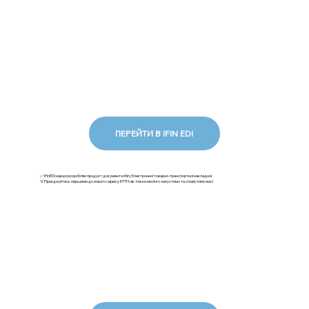
ПЕРЕЙТИ В IFIN EDI
✅ iFinEDI наразі розробляє продукт документообігу Електронної товарно-транспортної накладної.
💡Приєднуйтесь першими до нового сервісу ЕТТН: як тільки ми його запустимо та сповістимо вас!