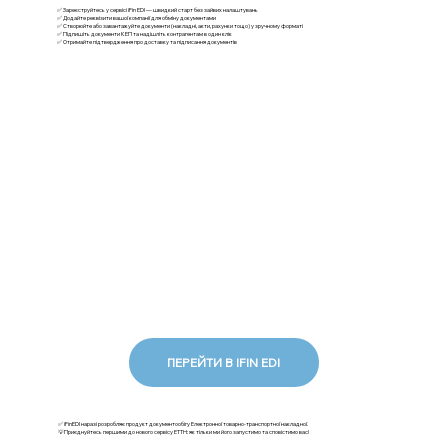
✅ Зареєструйтесь у сервісі iFin EDI — швидкий старт без зайвих налаштувань
✅ Додайте реквізити вашої компанії для обміну документами
✅ Створюйте або завантажуйте документи (накладні, акти, рахунки тощо) у зручному форматі
✅ Підпишіть документи КЕП та надішліть контрагентам в один клік
✅ Отримайте підтвердження про доставку та підписання документів
ПЕРЕЙТИ В IFIN EDI
✅ iFinEDI наразі розробляє продукт документообігу Електронної товарно-транспортної накладної.
💡Приєднуйтесь першими до нового сервісу ЕТТН: як тільки ми його запустимо та сповістимо вас!