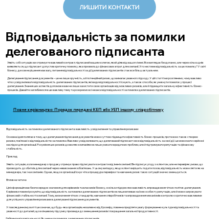
ЛИШИТИ КОНТАКТИ
Відповідальність за помилки
делегованого підписанта
Уявіть собі ситуацію: ви отримуєте важливий контракт, підписаний вашим колегою, який діяв від вашого імені. Все виглядає бездоганно, але через кілька днів
виявляється, що підписант допустив критичну помилку, яка призвела до фінансових втрат для компанії. Хто нестиме відповідальність за цю помилку? У світі
бізнесу, де кожне рішення має вагу, питання відповідальності за дії делегованих підписантів стає все більш актуальним.
Делегування підписання документів – це не лише зручність, а й потенційний ризик, що вимагає уважного підходу. У цій статті ми розглянемо, чому важливо
чітко усвідомлювати відповідальність делегованих підписантів, які види відповідальності існують, а також способи, як уникнути помилок у процесі
делегування. Знання цих аспектів допоможе вам не лише захистити свою організацію від можливих ризиків, але й підвищити загальну ефективність бізнес-
процесів. Давайте заглибимося в цю важливу тему та розкриємо всі нюанси відповідальності за помилки делегованих підписантів.
Повне керівництво: Порядок передачі КЕП або УЕП іншому співробітнику
Відповідальність за помилки делегованого підписанта: важливість усвідомлення та управління ризиками
Основна ідея полягає в тому, що делегування підписання документів може суттєво підвищити ефективність бізнес-процесів, проте воно також створює
ризики, пов'язані з відповідальністю за помилки. Важливо усвідомлювати, що делегований підписант несе відповідальність за свої дії, і це може мати серйозні
наслідки для організації. Розуміння цих ризиків дозволяє компаніям не лише уникати юридичних проблем, але й підтримувати репутацію та фінансову
стабільність.
Приклад
Уявіть ситуацію, коли менеджер з продажу отримує право підписувати контракти від імені компанії. Він підписує угоду з клієнтом, але не перевіряє умови, що
призводить до збитків для компанії через невиконання зобов'язань. У цьому випадку, якщо клієнт вирішить подати позов, відповідальність може лягти як на
менеджера, так і на компанію. Однак, якщо в організації існує чітка процедура перевірки та навчання, ризик таких ситуацій значно зменшується.
Вплив на читача
Ця інформація має безпосереднє значення для керівників та власників бізнесу, оскільки підкреслює важливість впровадження чітких політик делегування.
Керівники повинні розуміти, що відповідальність за помилки делегованих підписантів не лише впливає на їхню особисту репутацію, але й може загрожувати
фінансовій стабільності компанії. Тому, визначення чітких стандартів, навчання співробітників та впровадження механізмів контролю є критично важливими
для успішного управління ризиками в делегуванні підписання документів.
У повсякденному житті це означає, що будь-яка організація, незалежно від її розміру, повинна приділяти увагу формуванню культури відповідальності та
уважності до деталей, що в кінцевому підсумку призведе до зменшення ризиків і покращення загальної продуктивності.
Лабіринти відповідальності: Як уникнути помилок делегованих підписантів