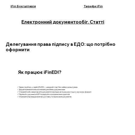
iFin Бухгалтерія
Тарифи iFin
Електронний документообіг. Статті
Делегування права підпису в ЕДО: що потрібно
оформити
Як працює iFinEDI?
✅ Зареєструйтесь у сервісі iFin EDI — швидкий старт без зайвих налаштувань
✅ Додайте реквізити вашої компанії для обміну документами
✅ Створюйте або завантажуйте документи (накладні, акти, рахунки тощо) у зручному форматі
✅ Підпишіть документи КЕП та надішліть контрагентам в один клік
✅ Отримайте підтвердження про доставку та підписання документів