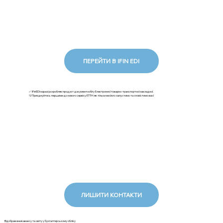
ПЕРЕЙТИ В IFIN EDI
✅ iFinEDI наразі розробляє продукт документообігу Електронної товарно-транспортної накладної.
💡Приєднуйтесь першими до нового сервісу ЕТТН: як тільки ми його запустимо та сповістимо вас!
ЛИШИТИ КОНТАКТИ
Відображення авансу та звіту у бухгалтерському обліку