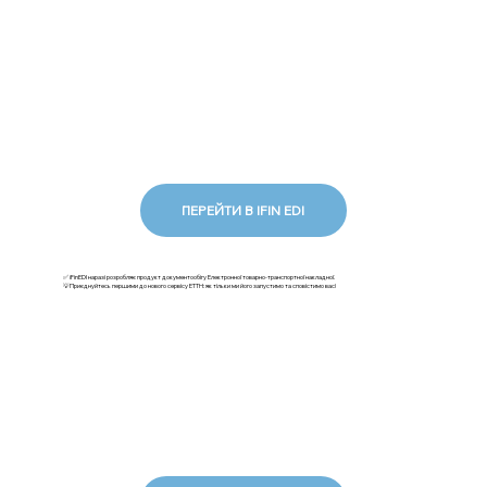
ПЕРЕЙТИ В IFIN EDI
✅ iFinEDI наразі розробляє продукт документообігу Електронної товарно-транспортної накладної.
💡Приєднуйтесь першими до нового сервісу ЕТТН: як тільки ми його запустимо та сповістимо вас!