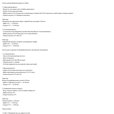
Кроки для відображення авансу в обліку
1. Нарахування авансу:
- Визначте суму авансу, яку потрібно нарахувати.
- Зробіть бухгалтерський запис:
- Дебет рахунку 371 (Розрахунки з підзвітними особами) або 376 (Розрахунки з дебіторами та кредиторами).
- Кредит рахунку 311 (Банківські рахунки).
Приклад:
Підприємство нарахувало аванс співробітнику в розмірі 10 000 грн.
- Дебет 371 — 10 000 грн
- Кредит 311 — 10 000 грн
2. Погашення авансу:
- Коли витрати підтверджені документами, відобразіть погашення авансу:
- Дебет рахунку 631 (Розрахунки з постачальниками).
- Кредит рахунку 371 або 376.
Приклад:
Співробітник використав аванс на придбання товарів.
- Дебет 631 — 10 000 грн
- Кредит 371 — 10 000 грн
Кроки для складання та відображення звіту про використання авансу
1. Складання звіту:
- Підготуйте звіт, який має містити:
- Дату складання.
- Дані підзвітної особи (ПІБ, посада).
- Перелік витрат з сумами.
- Копії підтверджуючих документів (чеків, квитанцій).
2. Визнання витрат:
- Зробіть бухгалтерський запис на основі звіту:
- Дебет відповідних рахунків витрат (92, 93 тощо).
- Кредит рахунку 371 або 376.
Приклад:
Витрати на відрядження склали 8 000 грн.
- Дебет 92 (Витрати на збут) — 8 000 грн
- Кредит 371 — 8 000 грн
3. Повернення залишку авансу:
- Якщо залишок авансу є, його потрібно повернути:
- Дебет рахунку 311.
- Кредит рахунку 371.
Приклад:
Залишок авансу 2 000 грн.
- Дебет 311 — 2 000 грн
- Кредит 371 — 2 000 грн
Реальні кейси
1. Кейс 1: Підприємство, що надає послуги