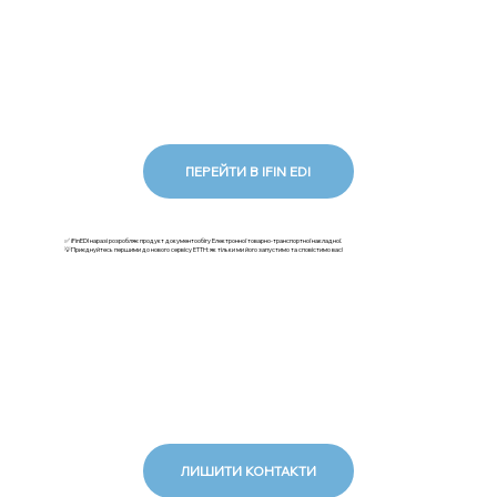
ПЕРЕЙТИ В IFIN EDI
✅ iFinEDI наразі розробляє продукт документообігу Електронної товарно-транспортної накладної.
💡Приєднуйтесь першими до нового сервісу ЕТТН: як тільки ми його запустимо та сповістимо вас!
ЛИШИТИ КОНТАКТИ