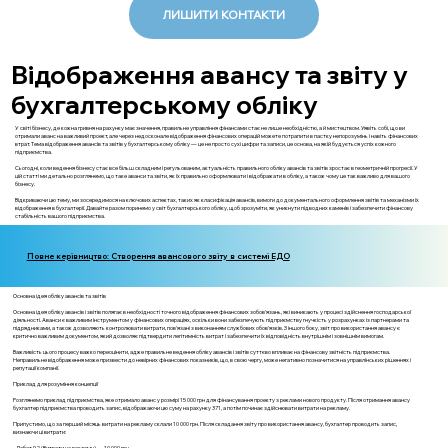
ЛИШИТИ КОНТАКТИ
Відображення авансу та звіту у
бухгалтерському обліку
У світі бізнесу, де кожна гривня на рахунку має значення, правильне управління фінансами стає не лише необхідністю, а й мистецтвом. Уявіть собі, що ви
отримали аванс на важливий проект, але через недосконале відображення фінансових операцій можете потрапити в пастку непорозумінь і навіть фінансових
втрат. Тема відображення авансів та звітів у бухгалтерському обліку — це не просто сухі цифри та записи, це основа, на якій будується успіх кожного
підприємства.
Сьогодні, коли ведення бізнесу стає все більш складним і регульованим, актуальність правильного обліку авансів та звітів зростає в геометричній прогресії. У
цій статті ми детально розглянемо, що таке аванси та звіти, як їх правильно оформлювати і відображати в обліку, а також чому це так важливо для вашого
бізнесу.
Відкриваючи цю тему, ми зосередимося на ключових аспектах, таких як класифікація авансів, вимоги до документального оформлення звітів та механізми їх
відображення в бухгалтерії. Давайте разом поринемо у світ бухгалтерського обліку, щоб зрозуміти, як уникнути підводних каменів і забезпечити фінансову
стабільність вашого підприємства.
Повне керівництво: Створення авансового звіту в системі ЕДО
Основна ідея обліку авансів та звітів
Основна ідея обліку авансів і звітів полягає в необхідності точного відображення фінансових зобов'язань, які виникають у процесі здійснення господарської
діяльності. Аванси є важливим інструментом у фінансових операціях, оскільки вони забезпечують підприємству гнучкість у розрахунках із партнерами та
підрядниками, а також дозволяють контролювати витрати, пов'язані з виконанням службових обов'язків. З іншого боку, звіт про використання авансу є
критично важливим документом, який дозволяє підтвердити легітимність витрат і забезпечити їх відповідність внутрішнім і зовнішнім вимогам.
Важливість цього процесу важко переоцінити, адже правильне ведення обліку авансів і звітів суттєво впливає на фінансову звітність підприємства.
Неправильне відображення може призвести до невірних фінансових показників, що, в свою чергу, може негативно позначитися на управлінських рішеннях і
репутації компанії.
Приклад для розуміння концепції
Розглянемо приклад підприємства, яке отримало аванс у розмірі 15 000 грн для фінансування проекту з реклами нового продукту. Після отримання авансу
бухгалтер підприємства проводить запис, відображаючи цю суму на рахунку 371, а потім починає здійснювати витрати на рекламу.
Припустимо, що за перший місяць витрати на рекламу склали 10 000 грн. Після складання звіту про використання авансу, бухгалтер проводить запис,
визнаючи ці витрати:
- Дебет 92 (Витрати на рекламу) — 10 000 грн