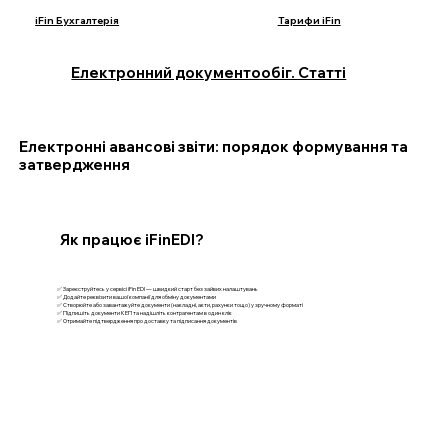
iFin Бухгалтерія
Тарифи iFin
Електронний документообіг. Статті
Електронні авансові звіти: порядок формування та
затвердження
Як працює iFinEDI?
✅ Зареєструйтесь у сервісі iFin EDI — швидкий старт без зайвих налаштувань
✅ Додайте реквізити вашої компанії для обміну документами
✅ Створюйте або завантажуйте документи (накладні, акти, рахунки тощо) у зручному форматі
✅ Підпишіть документи КЕП та надішліть контрагентам в один клік
✅ Отримайте підтвердження про доставку та підписання документів