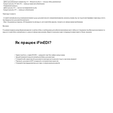
- Дебет рахунків витрат (наприклад, 92 — Витрати на збут) — показує збільшення витрат.
- Кредит рахунку 371 або 376 — зменшує авансові зобов'язання.
- Повернення залишку:
- Дебет рахунку 311 — вказує на повернення коштів.
- Кредит рахунку 371 — зменшує зобов’язання.
Приклади та факти
- Історія: Компанія, яка не дотримувалася вимог щодо документального оформлення авансів, зазнала штрафу під час податкової перевірки через відсутність
підтверджуючих документів на витрати.
- Факт: За даними досліджень, 60% підприємств, які ведуть неточний облік авансів, стикаються з фінансовими проблемами.
Висновок
Розуміння і правильне відображення авансів та звітів в обліку є необхідними для забезпечення фінансової стабільності підприємства. Виконуючи всі вимоги та
ведучи точний облік, компанії можуть уникнути фінансових ризиків, зберегти свою репутацію та підвищити ефективність бізнес-процесів.
Як працює iFinEDI?
✅ Зареєструйтесь у сервісі iFin EDI — швидкий старт без зайвих налаштувань
✅ Додайте реквізити вашої компанії для обміну документами
✅ Створюйте або завантажуйте документи (накладні, акти, рахунки тощо) у зручному форматі
✅ Підпишіть документи КЕП та надішліть контрагентам в один клік
✅ Отримайте підтвердження про доставку та підписання документів