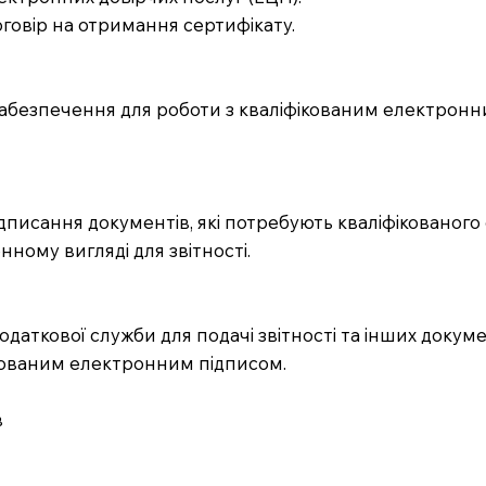
оговір на отримання сертифікату.
забезпечення для роботи з кваліфікованим електронни
писання документів, які потребують кваліфікованого
нному вигляді для звітності.
даткової служби для подачі звітності та інших докуме
ікованим електронним підписом.
в