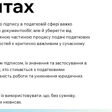
нтах
го підпису в податковій сфері важко
документообіг, але й уберегти від
д'ємною частиною процесу подачі податкових
інностей є критично важливим у сучасному
 підписом, їх значення та застосування в
, хто стикається з податковими
ивність роботи та уникнення юридичних
 їх використовувати, що, без сумніву,
х нюансах.