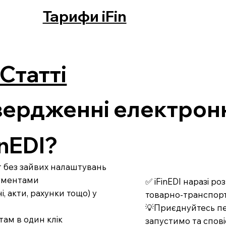
Тарифи iFin
Статті
твердженні електрон
nEDI?
рт без зайвих налаштувань
кументами
✅ iFinEDI наразі р
 акти, рахунки тощо) у
товарно-транспорт
💡Приєднуйтесь пе
там в один клік
запустимо та спові