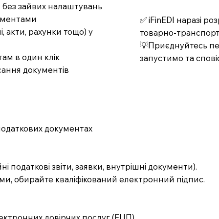
т без зайвих налаштувань
кументами
✅ iFinEDI наразі р
 акти, рахунки тощо) у
товарно-транспорт
💡Приєднуйтесь пер
ам в один клік
запустимо та спові
сання документів
податкових документах
ні податкові звіти, заявки, внутрішні документи).
и, обирайте кваліфікований електронний підпис.
:
ектронних довірчих послуг (ЕЦП).