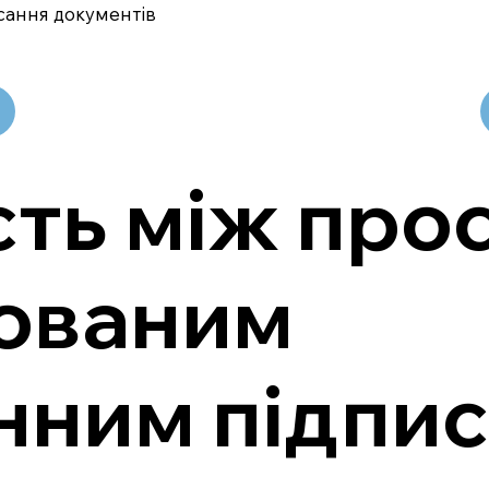
сання документів
сть між про
кованим
нним підпис