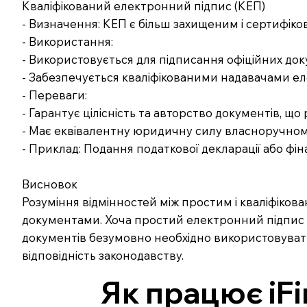
Кваліфікований електронний підпис (КЕП)
- Визначення: КЕП є більш захищеним і сертифік
- Використання:
- Використовується для підписання офіційних докум
- Забезпечується кваліфікованими надавачами ел
- Переваги:
- Гарантує цілісність та авторство документів, щ
- Має еквівалентну юридичну силу власноручном
- Приклад: Подання податкової декларації або фін
Висновок
Розуміння відмінностей між простим і кваліфік
документами. Хоча простий електронний підпис м
документів безумовно необхідно використовувати
відповідність законодавству.
Як працює iFi