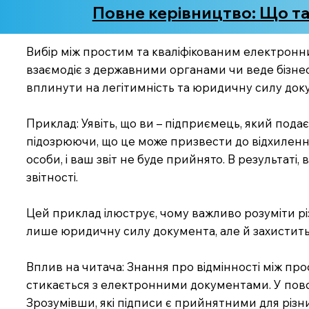
Повне керівництво: Що та
Вибір між простим та кваліфікованим електронни
взаємодіє з державними органами чи веде бізнес
вплинути на легітимність та юридичну силу докум
Приклад: Уявіть, що ви – підприємець, який под
підозрюючи, що це може призвести до відхиленн
особи, і ваш звіт не буде прийнято. В результаті
звітності.
Цей приклад ілюструє, чому важливо розуміти р
лише юридичну силу документа, але й захистить
Вплив на читача: Знання про відмінності між п
стикається з електронними документами. У повся
Зрозумівши, які підписи є прийнятними для різн