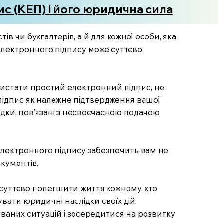
с (КЕП) і його юридична сила
 чи бухгалтерів, а й для кожної особи, яка
 електронного підпису може суттєво
ористати простий електронний підпис, не
підпис як належне підтвердження вашої
лідки, пов’язані з несвоєчасною подачею
електронного підпису забезпечить вам не
кументів.
 суттєво полегшити життя кожному, хто
вати юридичні наслідки своїх дій.
ваних ситуацій і зосередитися на розвитку