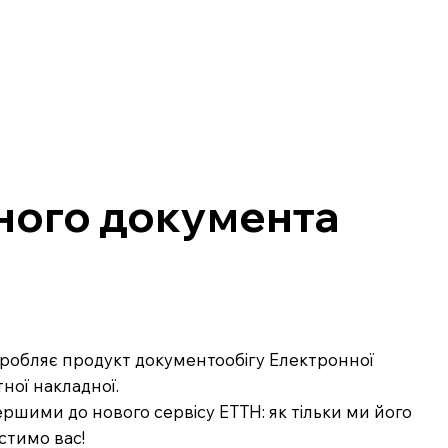
ного документа
озробляє продукт документообігу Електронної
ної накладної.
ршими до нового сервісу ЕТТН: як тільки ми його
стимо вас!