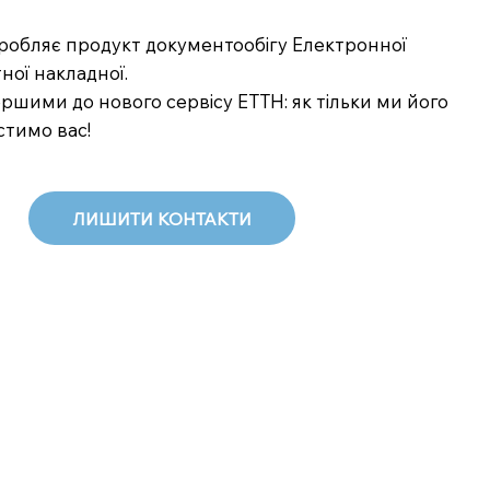
озробляє продукт документообігу Електронної
ної накладної.
шими до нового сервісу ЕТТН: як тільки ми його
стимо вас!
ЛИШИТИ КОНТАКТИ