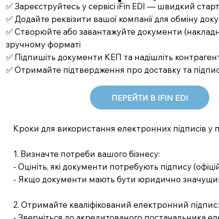
✅ Зареєструйтесь у сервісі iFin EDI — швидкий стар
✅ Додайте реквізити вашої компанії для обміну до
✅ Створюйте або завантажуйте документи (накладні,
зручному форматі
✅ Підпишіть документи КЕП та надішліть контрагент
✅ Отримайте підтвердження про доставку та підпи
ПЕРЕЙТИ В IFIN EDI
Кроки для використання електронних підписів у 
1. Визначте потреби вашого бізнесу:
- Оцініть, які документи потребують підпису (офіцій
- Якщо документи мають бути юридично значущим
2. Отримайте кваліфікований електронний підпис
- Зверніться до акредитованого постачальника ел