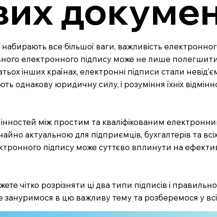
вих докуме
нь набирають все більшої ваги, важливість електронно
ьного електронного підпису може не лише полегшити 
гатьох інших країнах, електронні підписи стали неві
ають однакову юридичну силу, і розуміння їхніх відм
мінностей між простим та кваліфікованим електронним
айно актуальною для підприємців, бухгалтерів та всіх
ектронного підпису може суттєво вплинути на ефект
жете чітко розрізняти ці два типи підписів і правильно
те зануримося в цю важливу тему та розберемося у всі