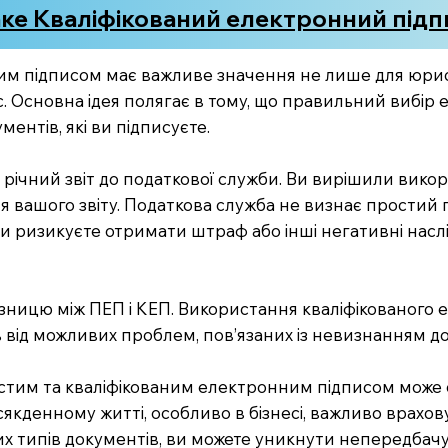
ке Кваліфікований електронний підпи
м підписом має важливе значення не лише для юристів
. Основна ідея полягає в тому, що правильний вибір
ентів, які ви підписуєте.
ає річний звіт до податкової служби. Ви вирішили вик
я вашого звіту. Податкова служба не визнає простий 
, ви ризикуєте отримати штраф або інші негативні нас
ізницю між ПЕП і КЕП. Використання кваліфікованого 
 від можливих проблем, пов’язаних із невизнанням до
ростим та кваліфікованим електронним підписом може
кденному житті, особливо в бізнесі, важливо врахову
их типів документів, ви можете уникнути непередбачу