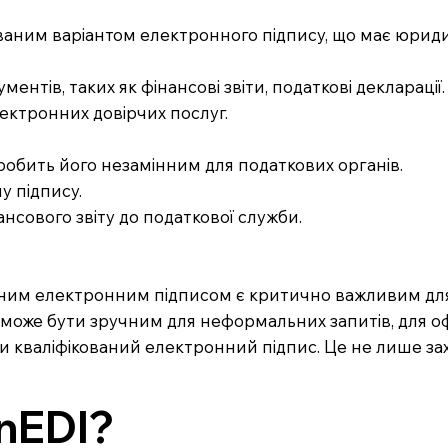
ованим варіантом електронного підпису, що має юриди
ентів, таких як фінансові звіти, податкові декларації.
ектронних довірчих послуг.
о робить його незамінним для податкових органів.
у підпису.
ансового звіту до податкової служби.
ованим електронним підписом є критично важливим д
оже бути зручним для неформальних запитів, для оф
 кваліфікований електронний підпис. Це не лише зах
nEDI?