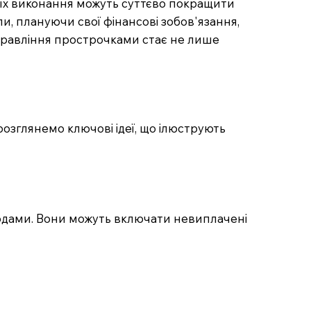
 їх виконання можуть суттєво покращити
и, плануючи свої фінансові зобов'язання,
управління прострочками стає не лише
зглянемо ключові ідеї, що ілюструють
угодами. Вони можуть включати невиплачені