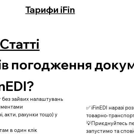
Тарифи iFin
Статті
ів погодження докум
nEDI?
рт без зайвих налаштувань
кументами
✅ iFinEDI наразі р
 акти, рахунки тощо) у
товарно-транспорт
💡Приєднуйтесь пе
там в один клік
запустимо та спові