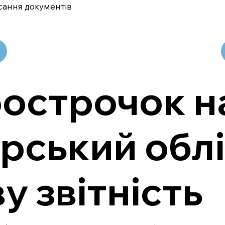
сання документів
рострочок н
рський облі
у звітність