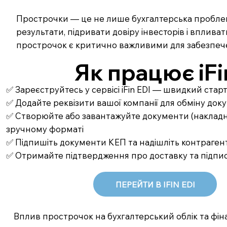
Прострочки — це не лише бухгалтерська проблем
результати, підривати довіру інвесторів і вплива
прострочок є критично важливими для забезпечен
Як працює iFi
✅ Зареєструйтесь у сервісі iFin EDI — швидкий стар
✅ Додайте реквізити вашої компанії для обміну до
✅ Створюйте або завантажуйте документи (накладні,
зручному форматі
✅ Підпишіть документи КЕП та надішліть контрагент
✅ Отримайте підтвердження про доставку та підпи
ПЕРЕЙТИ В IFIN EDI
Вплив прострочок на бухгалтерський облік та фіна