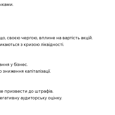
чками.
о, своєю чергою, вплине на вартість акцій.
икаються з кризою ліквідності.
ння у бізнес.
 зниження капіталізації.
же призвести до штрафів.
егативну аудиторську оцінку.