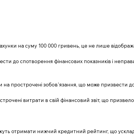
хунки на суму 100 000 гривень, це не лише відобража
ти до спотворення фінансових показників і неправил
ти на прострочені зобов'язання, що може призвести д
острочені витрати в свій фінансовий звіт, що призвело
жуть отримати нижчий кредитний рейтинг, що усклад