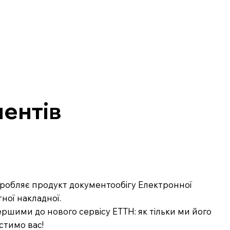
ентів
озробляє продукт документообігу Електронної
ної накладної.
ршими до нового сервісу ЕТТН: як тільки ми його
стимо вас!