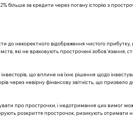
 2% більше за кредити через погану історію з простро
ти до некоректного відображення чистого прибутку, щ
мств, які не враховують прострочені зобов'язання, ст
інвесторів, що вплине на їхнє рішення щодо інвестува
орів через невірну фінансову звітність, що призвело до
ітувати про прострочки, і недотримання цих вимог мо
гнорують розкриття прострочок, ризикують отримати н