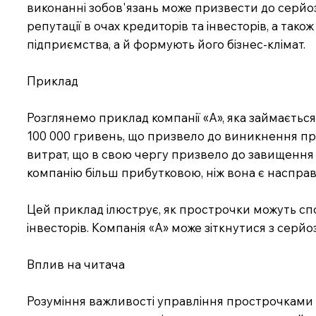
виконанні зобов'язань може призвести до серйо
репутації в очах кредиторів та інвесторів, а та
підприємства, а й формують його бізнес-клімат.
Приклад
Розглянемо приклад компанії «А», яка займається
100 000 гривень, що призвело до виникнення про
витрат, що в свою чергу призвело до завищення 
компанію більш прибутковою, ніж вона є насправді
Цей приклад ілюструє, як прострочки можуть спо
інвесторів. Компанія «А» може зіткнутися з сер
Вплив на читача
Розуміння важливості управління прострочками є