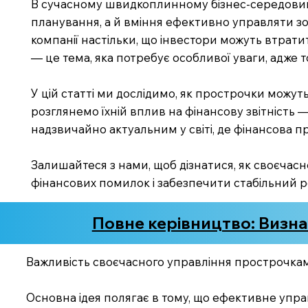
В сучасному швидкоплинному бізнес-середовищі
планування, а й вміння ефективно управляти зо
компанії настільки, що інвестори можуть втратит
— це тема, яка потребує особливої уваги, адже 
У цій статті ми дослідимо, як прострочки можуть
розглянемо їхній вплив на фінансову звітність —
надзвичайно актуальним у світі, де фінансова пр
Залишайтеся з нами, щоб дізнатися, як своєч
фінансових помилок і забезпечити стабільний р
Повне керівництво: Визна
Важливість своєчасного управління прострочка
Основна ідея полягає в тому, що ефективне упра