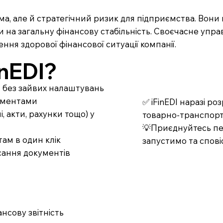
а, але й стратегічний ризик для підприємства. Вони
ти на загальну фінансову стабільність. Своєчасне упр
ня здорової фінансової ситуації компанії.
nEDI?
т без зайвих налаштувань
кументами
✅ iFinEDI наразі р
 акти, рахунки тощо) у
товарно-транспорт
💡Приєднуйтесь пер
ам в один клік
запустимо та спові
сання документів
нсову звітність