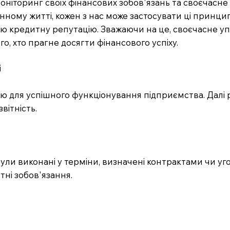
ніторинг своїх фінансових зобов'язань та своєчасне
нному житті, кожен з нас може застосувати ці принцип
ою кредитну репутацію. Зважаючи на це, своєчасне 
, хто прагне досягти фінансового успіху.
і
для успішного функціонування підприємства. Далі ро
вітність.
е були виконані у терміни, визначені контрактами чи 
тні зобов'язання.