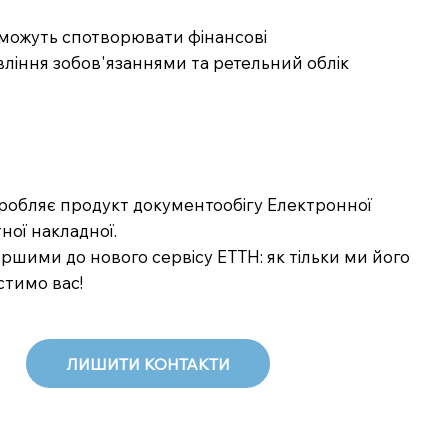
 можуть спотворювати фінансові
авління зобов'язаннями та ретельний облік
озробляє продукт документообігу Електронної
ної накладної.
шими до нового сервісу ЕТТН: як тільки ми його
стимо вас!
ЛИШИТИ КОНТАКТИ