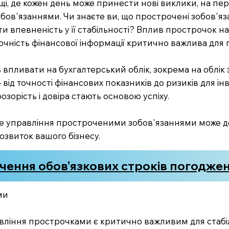
, де кожен день може принести нові виклики, на пе
бов'язаннями. Чи знаєте ви, що прострочені зобов'я
и впевненість у її стабільності? Вплив прострочок на
точність фінансової інформації критично важлива для
 впливати на бухгалтерський облік, зокрема на облік 
 від точності фінансових показників до ризиків для інв
озорість і довіра стають основою успіху.
асне управління простроченими зобов'язаннями може
озвиток вашого бізнесу.
чення обов’язкових строків погодже
ми
вління прострочками є критично важливим для стабіл