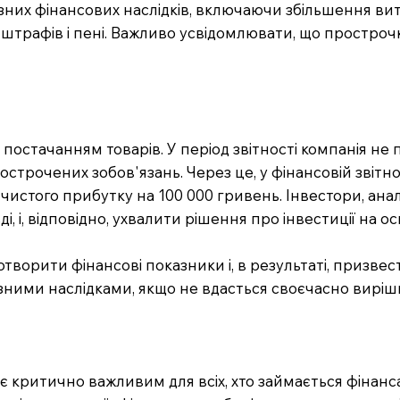
зних фінансових наслідків, включаючи збільшення ви
кож штрафів і пені. Важливо усвідомлювати, що простр
 постачанням товарів. У період звітності компанія не
строчених зобов'язань. Через це, у фінансовій звітно
чистого прибутку на 100 000 гривень. Інвестори, ана
, і, відповідно, ухвалити рішення про інвестиції на ос
творити фінансові показники і, в результаті, призве
йозними наслідками, якщо не вдасться своєчасно вирі
 критично важливим для всіх, хто займається фінанс