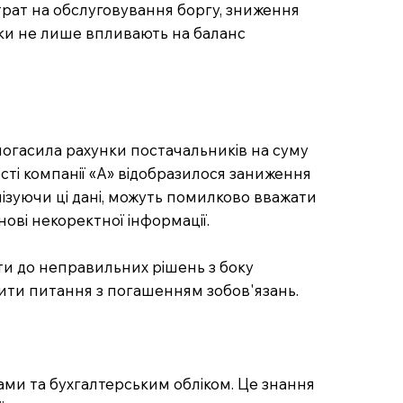
трат на обслуговування боргу, зниження
очки не лише впливають на баланс
 погасила рахунки постачальників на суму
сті компанії «А» відобразилося заниження
лізуючи ці дані, можуть помилково вважати
нові некоректної інформації.
сти до неправильних рішень з боку
шити питання з погашенням зобов'язань.
ами та бухгалтерським обліком. Це знання