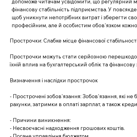
допоможе читачам усвідомити, що регулярний мо
фінансову стабільність підприємства. У повсякде
щоб уникнути непотрібних витрат і зберегти св
професійним, але й особистим обов'язком кожного
Прострочки: Слабке місце фінансової стабільност
Прострочки можуть стати серйозною перешкодою 
їхній вплив на бухгалтерський облік та фінансову з
Визначення і наслідки прострочок
- Прострочені зобов'язання: Зобов'язання, які н
рахунки, затримки в оплаті зарплат, а також креди
- Причини виникнення:
- Несвоєчасні надходження грошових коштів.
- Погане управління бюджетом.