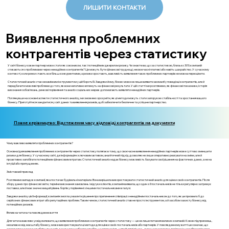
ЛИШИТИ КОНТАКТИ
Виявлення проблемних
контрагентів через статистику
У світі бізнесу кожен партнер може стати як союзником, так і потенційним джерелом ризику. Чи знаєте ви, що за статистикою, близько 30% компаній
стикаються з проблемами через ненадійних контрагентів? Це можуть бути фінансові труднощі, несвоєчасні платежі або навіть шахрайство. У сучасному
контексті, коли ринки стають все більш конкурентними, а ризики зростають, важливість виявлення таких проблемних партнерів не можна переоцінити.
Статистичний аналіз стає незамінним інструментом у цій боротьбі. Завдяки йому, бізнес може не лише виявити аномалії у поведінці контрагентів, але й
передбачити можливі проблеми до того, як вони негативно вплинуть на фінансові результати. У цій статті ми розглянемо, як фінансові показники, історія
виконання зобов'язань, ринкові порівняння та аналіз соціальних мереж допомагають виявляти ненадійних партнерів.
Поглянувши на основні аспекти статистичного аналізу, ми зможемо зрозуміти, як ці методи можуть стати запорукою стабільності та зростання вашого
бізнесу. Приготуйтеся зануритися у світ даних та виявлення ризиків, щоб забезпечити безпечне та успішне партнерство.
Повне керівництво: Відстеження часу відповіді контрагентів на документи
Чому важливо виявляти проблемних контрагентів?
Основна ідея виявлення проблемних контрагентів через статистику полягає в тому, що своєчасне виявлення ненадійних партнерів може суттєво зменшити
ризики для бізнесу. У сучасному світі, де інформація є ключовим активом, аналітичний підхід дозволяє не лише оперативно реагувати на зміни, але й
проактивно запобігати потенційним фінансовим втратам. Статистичний аналіз надає бізнесу можливість базувати свої рішення на фактичних даних, а не на
інтуїції або припущеннях.
Змістовний приклад
Розглянемо випадок компанії, яка постачає будівельні матеріали. Вона вирішила використовувати статистичний аналіз для оцінки своїх контрагентів. Після
збору даних про фінансові звіти, терміни виконання замовлень і відгуки клієнтів, компанія виявила, що один з її постачальників не тільки регулярно затримує
поставки, але й має значно вищий рівень боргів у порівнянні з іншими постачальниками в галузі.
Завдяки аналізу цієї інформації, компанія змогла ухвалити рішення про припинення співпраці з ненадійним постачальником до того, як це призвело б до
серйозних фінансових втрат або репутаційних проблем. Таким чином, статистичний аналіз став не просто інструментом, а й засобом захисту бізнесу від
потенційних ризиків.
Вплив на читача та повсякденне життя
Для читача важливо усвідомлювати, що виявлення проблемних контрагентів через статистику — це не лише питання великих компаній. Кожен підприємець,
незалежно від масштабу бізнесу, може використовувати ці методи для оцінки своїх постачальників або партнерів. У повсякденному житті це означає, що
систематичне ведення обліку та аналіз даних може забезпечити більшу впевненість у прийнятті рішень, зменшуючи ризики, пов'язані з недобросовісними