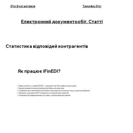
iFin Бухгалтерія
Тарифи iFin
Електронний документообіг. Статті
Статистика відповідей контрагентів
Як працює iFinEDI?
✅ Зареєструйтесь у сервісі iFin EDI — швидкий старт без зайвих налаштувань
✅ Додайте реквізити вашої компанії для обміну документами
✅ Створюйте або завантажуйте документи (накладні, акти, рахунки тощо) у зручному форматі
✅ Підпишіть документи КЕП та надішліть контрагентам в один клік
✅ Отримайте підтвердження про доставку та підписання документів