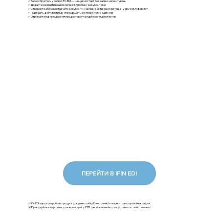
✅ Зареєструйтесь у сервісі iFin EDI — швидкий старт без зайвих налаштувань
✅ Додайте реквізити вашої компанії для обміну документами
✅ Створюйте або завантажуйте документи (накладні, акти, рахунки тощо) у зручному форматі
✅ Підпишіть документи КЕП та надішліть контрагентам в один клік
✅ Отримайте підтвердження про доставку та підписання документів
ПЕРЕЙТИ В IFIN EDI
✅ iFinEDI наразі розробляє продукт документообігу Електронної товарно-транспортної накладної.
💡Приєднуйтесь першими до нового сервісу ЕТТН: як тільки ми його запустимо та сповістимо вас!