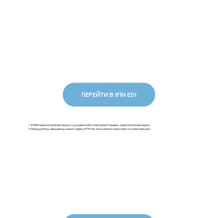
ПЕРЕЙТИ В IFIN EDI
✅ iFinEDI наразі розробляє продукт документообігу Електронної товарно-транспортної накладної.
💡Приєднуйтесь першими до нового сервісу ЕТТН: як тільки ми його запустимо та сповістимо вас!