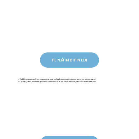
ПЕРЕЙТИ В IFIN EDI
✅ iFinEDI наразі розробляє продукт документообігу Електронної товарно-транспортної накладної.
💡Приєднуйтесь першими до нового сервісу ЕТТН: як тільки ми його запустимо та сповістимо вас!