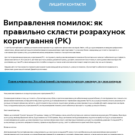
ЛИШИТИ КОНТАКТИ
Виправлення помилок: як
правильно скласти розрахунок
коригування (РК)
У світі бухгалтерії навіть найменша помилка може призвести до серйозних фінансових наслідків. Уявіть собі, що одна неправильно введена цифра може
змінити весь фінансовий звіт вашої компанії, впливаючи на рішення інвесторів і партнерів. У сучасному бізнес-середовищі, де точність і прозорість є
ключовими факторами успіху, розуміння механізму виправлень помилок стає критично важливим.
Ця стаття присвячена розрахунку коригування (РК) – інструменту, який дозволяє виправити помилки в бухгалтерських записах і забезпечити достовірність
фінансової звітності. Актуальність цієї теми зростає в умовах динамічного ринку, де навіть незначні неточності можуть мати далекосяжні наслідки. Ми
розглянемо, що таке РК, в яких випадках його потрібно складати, а також на які ключові аспекти варто звертати увагу під час цього процесу.
Завдяки цій статті ви зможете отримати цінні знання та рекомендації, які допоможуть уникнути помилок у бухгалтерії та забезпечити правильність
фінансових даних вашої компанії. Давайте розпочнемо
Повне керівництво: Хто зобов’язаний створювати податкову накладну та у яких випадках
Чому важливо правильно складати розрахунок коригування (РК)?
Основна ідея полягає в тому, що точність у бухгалтерському обліку є критично важливою для забезпечення здоров'я бізнесу. Коли підприємство стикається з
фінансовими помилками, на перший погляд може здатися, що їх виправлення не є терміновим завданням. Проте, не усунувши помилку вчасно, ви ризикуєте
не лише спотворити фінансову звітність, але й потрапити під контроль податкових органів, що може призвести до штрафів або навіть юридичних наслідків.
Тому складання розрахунку коригування (РК) не лише виправляє помилки, але й забезпечує прозорість та довіру до вашого бізнесу.
Змістовний приклад
Уявімо, що компанія "Альфа" продала 100 одиниць товару за 1000 гривень кожна, але в бухгалтерських записах помилково вказала ціну 900 гривень. Внаслідок
цього дохід, який відобразили в звітах, буде знижено на 10 000 гривень. Якщо ця помилка не буде виправлена, податки на прибуток будуть розраховані на
основі неправильних даних, що може призвести до значних фінансових втрат у вигляді недоотриманих доходів та штрафів від держави. Складання РК у
цьому випадку дозволить виправити помилку, правильно відобразити дохід у звіті та забезпечити коректний облік податків.
Вплив на читача
Для підприємців і бухгалтерів важливо усвідомлювати, що своєчасне складання РК може стати запобіжником для уникнення фінансових ризиків. У
повсякденному житті це означає, що кожен бізнесмен повинен бути уважним до деталей у фінансових записах, а також мати на увазі, що помилки можуть