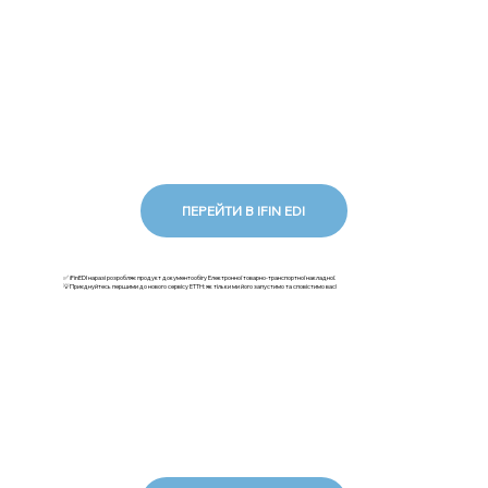
ПЕРЕЙТИ В IFIN EDI
✅ iFinEDI наразі розробляє продукт документообігу Електронної товарно-транспортної накладної.
💡Приєднуйтесь першими до нового сервісу ЕТТН: як тільки ми його запустимо та сповістимо вас!