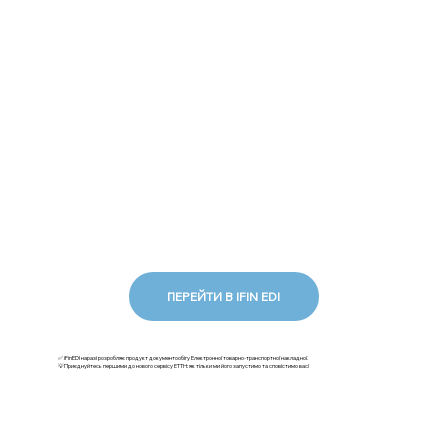
ПЕРЕЙТИ В IFIN EDI
✅ iFinEDI наразі розробляє продукт документообігу Електронної товарно-транспортної накладної.
💡Приєднуйтесь першими до нового сервісу ЕТТН: як тільки ми його запустимо та сповістимо вас!