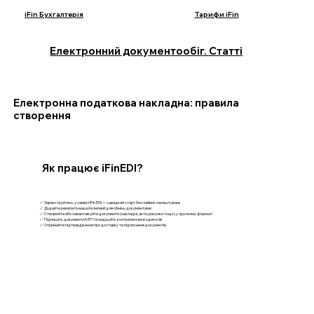
iFin Бухгалтерія
Тарифи iFin
Електронний документообіг. Статті
Електронна податкова накладна: правила
створення
Як працює iFinEDI?
✅ Зареєструйтесь у сервісі iFin EDI — швидкий старт без зайвих налаштувань
✅ Додайте реквізити вашої компанії для обміну документами
✅ Створюйте або завантажуйте документи (накладні, акти, рахунки тощо) у зручному форматі
✅ Підпишіть документи КЕП та надішліть контрагентам в один клік
✅ Отримайте підтвердження про доставку та підписання документів