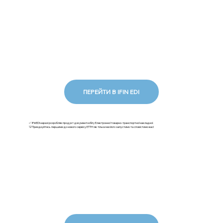
ПЕРЕЙТИ В IFIN EDI
✅ iFinEDI наразі розробляє продукт документообігу Електронної товарно-транспортної накладної.
💡Приєднуйтесь першими до нового сервісу ЕТТН: як тільки ми його запустимо та сповістимо вас!