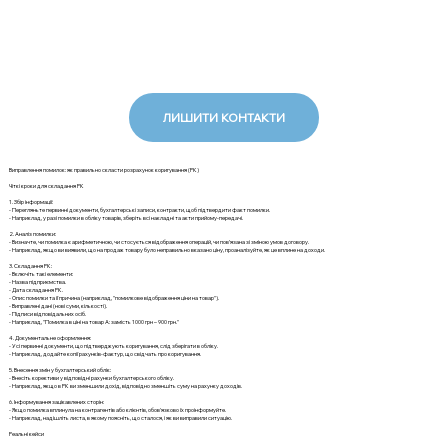
ЛИШИТИ КОНТАКТИ
Виправлення помилок: як правильно скласти розрахунок коригування (РК)
Чіткі кроки для складання РК
1. Збір інформації:
- Перегляньте первинні документи, бухгалтерські записи, контракти, щоб підтвердити факт помилки.
- Наприклад, у разі помилки в обліку товарів, зберіть всі накладні та акти прийому-передачі.
2. Аналіз помилки:
- Визначте, чи помилка є арифметичною, чи стосується відображення операцій, чи пов’язана зі зміною умов договору.
- Наприклад, якщо ви виявили, що на продаж товару було неправильно вказано ціну, проаналізуйте, як це вплине на доходи.
3. Складання РК:
- Включіть такі елементи:
- Назва підприємства.
- Дата складання РК.
- Опис помилки та її причина (наприклад, "помилкове відображення ціни на товар").
- Виправлені дані (нові суми, кількості).
- Підписи відповідальних осіб.
- Наприклад, "Помилка в ціні на товар А: замість 1000 грн – 900 грн."
4. Документальне оформлення:
- Усі первинні документи, що підтверджують коригування, слід зберігати в обліку.
- Наприклад, додайте копії рахунків-фактур, що свідчать про коригування.
5. Внесення змін у бухгалтерський облік:
- Внесіть корективи у відповідні рахунки бухгалтерського обліку.
- Наприклад, якщо в РК ви зменшили дохід, відповідно зменшіть суму на рахунку доходів.
6. Інформування зацікавлених сторін:
- Якщо помилка вплинула на контрагентів або клієнтів, обов'язково їх проінформуйте.
- Наприклад, надішліть листа, в якому поясніть, що сталося, і як ви виправили ситуацію.
Реальні кейси