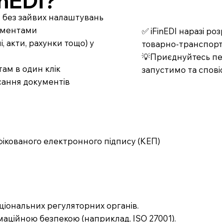
nEDI?
т без зайвих налаштувань
кументами
✅ iFinEDI наразі р
 акти, рахунки тощо) у
товарно-транспорт
💡Приєднуйтесь пер
ам в один клік
запустимо та спові
сання документів
фікованого електронного підпису (КЕП)
ціональних регуляторних органів.
аційною безпекою (наприклад, ISO 27001).