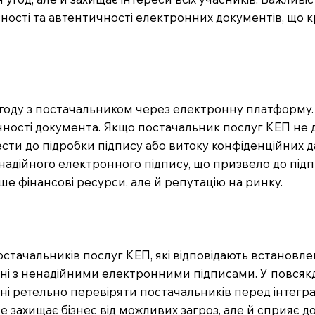
існості та автентичності електронних документів, що
є угоду з постачальником через електронну платформу
чності документа. Якщо постачальник послуг КЕП не
сти до підробки підпису або витоку конфіденційних да
надійного електронного підпису, що призвело до під
ше фінансові ресурси, але й репутацію на ринку.
тачальників послуг КЕП, які відповідають встановле
ні з ненадійними електронними підписами. У повсякд
нні ретельно перевіряти постачальників перед інтеграц
ахищає бізнес від можливих загроз, але й сприяє довір