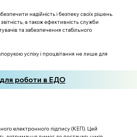
безпечити надійність і безпеку своїх рішень.
звітність, а також ефективність служби
тувачів та забезпечення стабільного
апорукою успіху і процвітання не лише для
 для роботи в ЕДО
аного електронного підпису (КЕП). Цей
ість дотримання вимог до постачальників