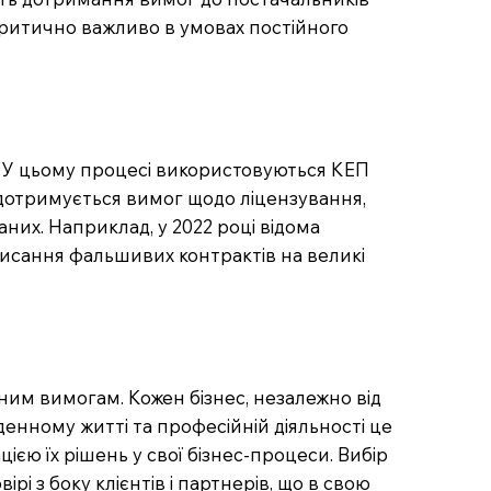
 критично важливо в умовах постійного
. У цьому процесі використовуються КЕП
 дотримується вимог щодо ліцензування,
них. Наприклад, у 2022 році відома
писання фальшивих контрактів на великі
ним вимогам. Кожен бізнес, незалежно від
енному житті та професійній діяльності це
ією їх рішень у свої бізнес-процеси. Вибір
і з боку клієнтів і партнерів, що в свою