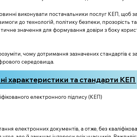
 повинні виконувати постачальники послуг КЕП, щоб за
имоги до технологій, політику безпеки, прозорість та 
ритичне значення для формування довіри з боку корис
розуміти, чому дотримання зазначених стандартів є з
цифрового середовища.
чні характеристики та стандарти КЕП
іфікованого електронного підпису (КЕП)
ння електронних документів, а отже, без кваліфіков
год, але й захищає інтереси всіх учасників. Важлив