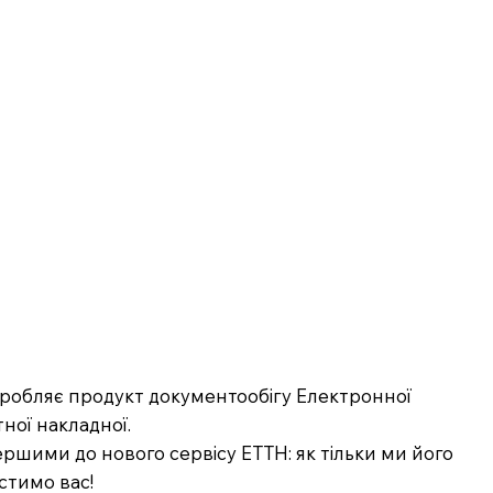
озробляє продукт документообігу Електронної
ної накладної.
ршими до нового сервісу ЕТТН: як тільки ми його
стимо вас!