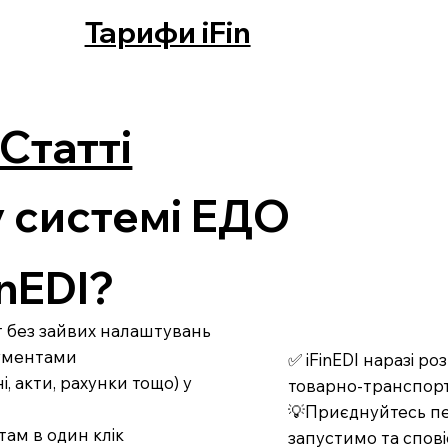
Тарифи iFin
Статті
у системі ЕДО
nEDI?
рт без зайвих налаштувань
кументами
✅ iFinEDI наразі р
 акти, рахунки тощо) у
товарно-транспорт
💡Приєднуйтесь пе
там в один клік
запустимо та спові