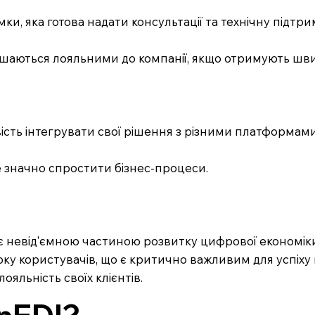
ки, яка готова надати консультації та технічну підт
алишаються лояльними до компанії, якщо отримують шв
ість інтегрувати свої рішення з різними платформам
е значно спростити бізнес-процеси.
 є невід'ємною частиною розвитку цифрової економік
боку користувачів, що є критично важливим для успіх
ояльність своїх клієнтів.