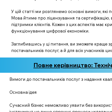
У цій статті ми розглянемо основні вимоги, які
Мова йтиме про ліцензування та сертифікацію, в
підтримки клієнтів. Кожен з цих аспектів має к
функціонування цифрової економіки.
Заглибившись у ці питання, ви зможете краще з
постачальників послуг, а й для всіх учасників 
Повне керівництво: Техні
Вимоги до постачальників послуг з надання квал
Основна ідея
Сучасний бізнес неможливо уявити без використа
інструмент не лише спрощує процеси укладання у