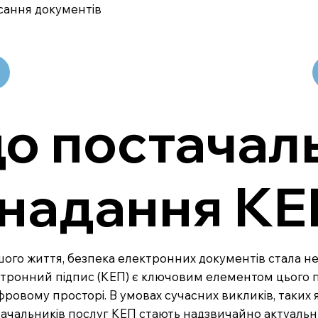
сання документів
о постачал
 надання К
нашого життя, безпека електронних документів стала 
тронний підпис (КЕП) є ключовим елементом цього про
ровому просторі. В умовах сучасних викликів, таких 
тачальників послуг КЕП стають надзвичайно актуаль