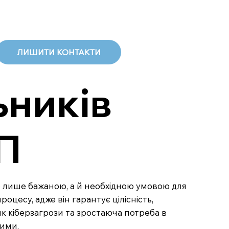
ЛИШИТИ КОНТАКТИ
ьників
ЕП
не лише бажаною, а й необхідною умовою для
цесу, адже він гарантує цілісність,
як кіберзагрози та зростаюча потреба в
ними.