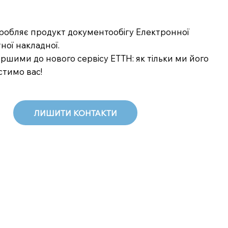
озробляє продукт документообігу Електронної
ної накладної.
шими до нового сервісу ЕТТН: як тільки ми його
стимо вас!
ЛИШИТИ КОНТАКТИ