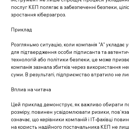
послуг КЕП полягає в забезпеченні безпеки, ціл
зростання кіберзагроз.
Приклад
Розгляньмо ситуацію, коли компанія "А" уклада
для підтвердження особи підписанта та автенти
технологій або політики безпеки, це може призве
компанія зазнала збитків через використання не
суми. В результаті, підприємство втратило не ли
Вплив на читача
Цей приклад демонструє, як важливо обирати пос
розміру, повинен усвідомлювати ризики, пов'яза
означає, що керівники компаній і IT-фахівці пови
на користь надійного постачальника КЕП не лише з