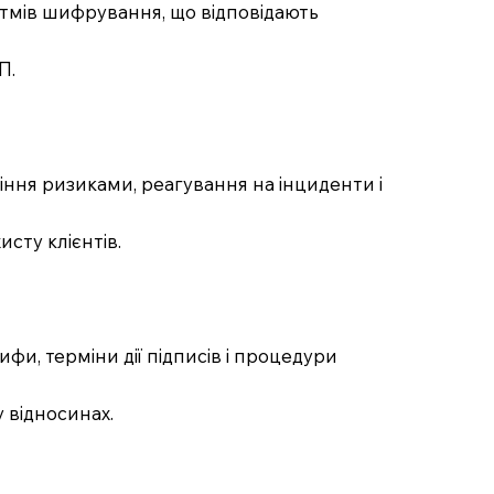
ритмів шифрування, що відповідають
П.
іння ризиками, реагування на інциденти і
сту клієнтів.
фи, терміни дії підписів і процедури
у відносинах.