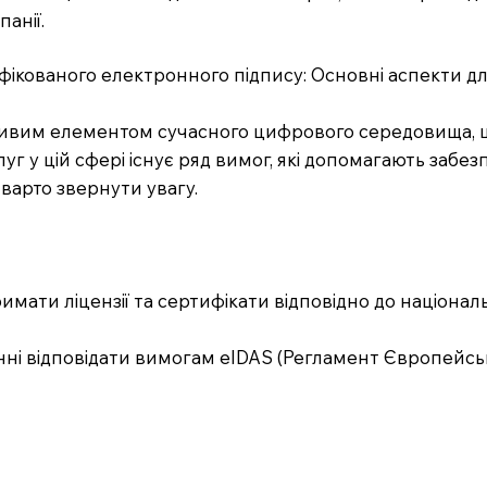
анії.
фікованого електронного підпису: Основні аспекти дл
ивим елементом сучасного цифрового середовища, що
г у цій сфері існує ряд вимог, які допомагають забе
 варто звернути увагу.
мати ліцензії та сертифікати відповідно до національ
нні відповідати вимогам eIDAS (Регламент Європейсь