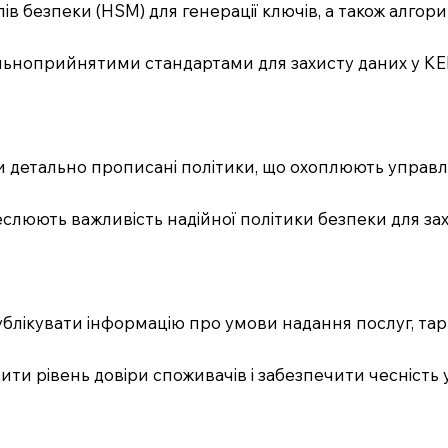
ів безпеки (HSM) для генерації ключів, а також алго
альноприйнятими стандартами для захисту даних у КЕ
и детально прописані політики, що охоплюють управл
еслюють важливість надійної політики безпеки для захи
ублікувати інформацію про умови надання послуг, тари
ити рівень довіри споживачів і забезпечити чесність 