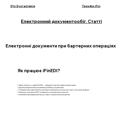
iFin Бухгалтерія
Тарифи iFin
Електронний документообіг. Статті
Електронні документи при бартерних операціях
Як працює iFinEDI?
✅ Зареєструйтесь у сервісі iFin EDI — швидкий старт без зайвих налаштувань
✅ Додайте реквізити вашої компанії для обміну документами
✅ Створюйте або завантажуйте документи (накладні, акти, рахунки тощо) у зручному форматі
✅ Підпишіть документи КЕП та надішліть контрагентам в один клік
✅ Отримайте підтвердження про доставку та підписання документів