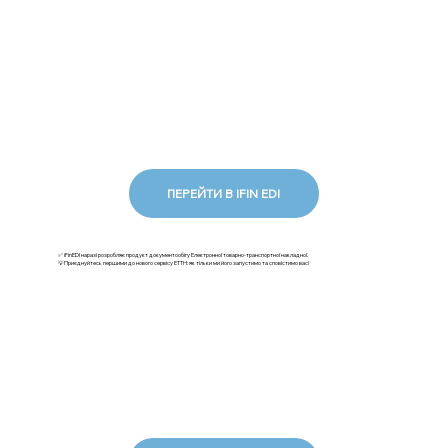
ПЕРЕЙТИ В IFIN EDI
✅ iFinEDI наразі розробляє продукт документообігу Електронної товарно-транспортної накладної.
💡Приєднуйтесь першими до нового сервісу ЕТТН: як тільки ми його запустимо та сповістимо вас!