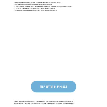
✅ Зареєструйтесь у сервісі iFin EDI — швидкий старт без зайвих налаштувань
✅ Додайте реквізити вашої компанії для обміну документами
✅ Створюйте або завантажуйте документи (накладні, акти, рахунки тощо) у зручному форматі
✅ Підпишіть документи КЕП та надішліть контрагентам в один клік
✅ Отримайте підтвердження про доставку та підписання документів
ПЕРЕЙТИ В IFIN EDI
✅ iFinEDI наразі розробляє продукт документообігу Електронної товарно-транспортної накладної.
💡Приєднуйтесь першими до нового сервісу ЕТТН: як тільки ми його запустимо та сповістимо вас!