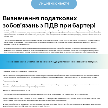
ЛИШИТИ КОНТАКТИ
Визначення податкових
зобов’язань з ПДВ при бартері
У світі бізнесу, де гроші часто стають основним мовою спілкування, бартер — це як тихий шепіт, що нагадує про стародавні практики обміну, які існують ще з
часів людства. Чи замислювалися ви, як в умовах сучасної економіки, де цифрові технології і глобалізація формують нові правила гри, бартер може впливати на
податкові зобов’язання? Ця тема стає все більш актуальною, оскільки бізнеси шукають альтернативні способи ведення угод, особливо в умовах економічної
нестабільності.
У цій статті ми розглянемо важливість визначення податкових зобов’язань з податку на додану вартість (ПДВ) під час бартерних угод. Питання, пов’язані з
оцінкою товарів, нарахуванням ПДВ, документальним оформленням та звітністю, стають критично важливими для підприємців, які прагнуть уникнути
юридичних складнощів і фінансових втрат.
Ми проаналізуємо правові основи бартерних угод в Україні, висвітлимо ключові аспекти, які необхідно врахувати, та надамо приклади розрахунків для
кращого розуміння механізмів оподаткування. Ця інформація допоможе вам не лише зберегти фінансову стабільність, але й ефективно управляти своїми
бізнес-процесами, що в кінцевому рахунку призведе до успішного розвитку вашої справи. Давайте поринемо у світ податкових зобов’язань при бартері.
Повне керівництво: Особливості оформлення е-документів при обміні товарами/послугами
Визначення податкових зобов’язань з ПДВ при бартері
Бартер — це форма обміну, за якою одні товари або послуги передаються в обмін на інші без використання грошових коштів. Хоча бартер може здаватися
простим і зрозумілим способом ведення бізнесу, він має свої особливості, зокрема у сфері оподаткування, особливо податку на додану вартість (ПДВ).
Правові основи бартеру
В Україні бартерні угоди регулюються Цивільним кодексом та Податковим кодексом. Згідно з цими документами, бартер є законним способом виконання
зобов'язань, який має бути правильно оформлений документально.
Визначення податкових зобов’язань з ПДВ
При здійсненні бартерних операцій виникає необхідність визначити податкові зобов'язання з ПДВ. Основні аспекти, які слід враховувати:
1. Оцінка товарів (послуг): Оцінка товарів або послуг, що обмінюються, є ключовою для визначення бази оподаткування. Згідно з Податковим кодексом, база
оподаткування ПДВ визначається за звичайними цінами, якщо інше не передбачено законодавством.
2. Податкові зобов'язання: ПДВ нараховується на суму, яка відповідає вартості товарів або послуг, що обмінюються. Це означає, що обидві сторони бартерної
угоди зобов’язані нарахувати ПДВ на вартість отриманих товарів або послуг.