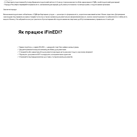
- Усі бартерні угоди повинні бути відображені в податковій звітності. Кожна сторона має вести облік нарахованого ПДВ у своїй податковій декларації.
- Порада: Регулярно перевіряйте правильність заповнення декларацій, щоб уникнути помилок та непорозумінь з податковими органами.
Заключні поради
Визначення податкових зобов’язань з ПДВ при бартерних угодах — це не просто формальність, а критично важливий аспект бізнес-практики. Дотримання
законодавства, правильна оцінка товарів та послуг, а також належне документальне оформлення можуть значно знизити ризики та забезпечити стабільність
вашого бізнесу. Не забувайте консультуватися з бухгалтерами або податковими експертами, щоб бути впевненими у правильності своїх дій.
Як працює iFinEDI?
✅ Зареєструйтесь у сервісі iFin EDI — швидкий старт без зайвих налаштувань
✅ Додайте реквізити вашої компанії для обміну документами
✅ Створюйте або завантажуйте документи (накладні, акти, рахунки тощо) у зручному форматі
✅ Підпишіть документи КЕП та надішліть контрагентам в один клік
✅ Отримайте підтвердження про доставку та підписання документів