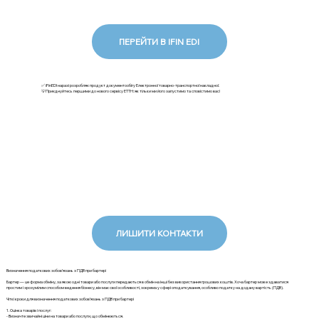
ПЕРЕЙТИ В IFIN EDI
✅ iFinEDI наразі розробляє продукт документообігу Електронної товарно-транспортної накладної.
💡Приєднуйтесь першими до нового сервісу ЕТТН: як тільки ми його запустимо та сповістимо вас!
ЛИШИТИ КОНТАКТИ
Визначення податкових зобов’язань з ПДВ при бартері
Бартер — це форма обміну, за якою одні товари або послуги передаються в обмін на інші без використання грошових коштів. Хоча бартер може здаватися
простим і зрозумілим способом ведення бізнесу, він має свої особливості, зокрема у сфері оподаткування, особливо податку на додану вартість (ПДВ).
Чіткі кроки для визначення податкових зобов’язань з ПДВ при бартері
1. Оцінка товарів і послуг:
- Визначте звичайні ціни на товари або послуги, що обмінюються.