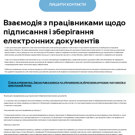
ЛИШИТИ КОНТАКТИ
Взаємодія з працівниками щодо
підписання і зберігання
електронних документів
У світі, де кожен день приносить нові технологічні виклики, електронні документи стали не просто зручним інструментом, а необхідною складовою
ефективного бізнесу. Чи замислювалися ви, скільки паперу можна зекономити, якщо всі документи підписувати електронно? А чи знаєте ви, що електронні
підписи мають таку ж юридичну силу, як і власноручні? В умовах стрімкого цифрового розвитку взаємодія з працівниками щодо підписання та зберігання
електронних документів набуває надзвичайної значущості. Це не лише про зручність, а й про безпеку, ефективність і законність управлінських процесів.
У цій статті ми розглянемо ключові аспекти, що стосуються взаємодії з працівниками у сфері електронного документообігу. Ми обговоримо, як підвищити
ефективність підписання електронних документів, які переваги забезпечує їх зберігання, а також які стратегії комунікації можуть сприяти кращому розумінню
та впровадженню нових технологій серед співробітників.
Глибоке розуміння цих питань не лише покращить робочі процеси, але й допоможе вашій організації залишатися конкурентоспроможною в епоху цифровізації.
Тож давайте зануримося у світ електронних документів і дізнаємося, як правильно організувати їх використання для максимальної вигоди.
Повне керівництво: Законодавчі вимоги до оформлення та зберігання кадрових документів в
електронній формі.
Взаємодія з працівниками щодо підписання і зберігання електронних документів
У сучасному світі, де цифрові технології займають все більш важливе місце в бізнес-процесах, питання підписання та зберігання електронних документів стає
невід'ємною частиною управлінської діяльності. Взаємодія з працівниками в цьому контексті є ключовим елементом для забезпечення ефективності, безпеки
та законності процесів.
Чому важливо залучати працівників до процесу?
Головна ідея полягає в тому, що залучення працівників до процесу підписання та зберігання електронних документів не лише підвищує їхню обізнаність, але й
сприяє формуванню культури відповідальності та прозорості в організації. Коли працівники усвідомлюють важливість цих процесів і знають, як правильно їх
виконувати, це веде до зменшення ризиків, пов'язаних із можливими помилками або зловживаннями.
Приклад з практики
Наприклад, в одній великій компанії, що займається фінансовими послугами, було виявлено, що значна частина помилок у заповненні електронних документів
виникала через недостатню обізнаність працівників. Після впровадження регулярних тренінгів і навчальних сесій, спрямованих на підвищення знань про
електронні підписи та важливість їхнього використання, кількість помилок зменшилася на 40% за три місяці. Це не лише підвищило продуктивність, але й