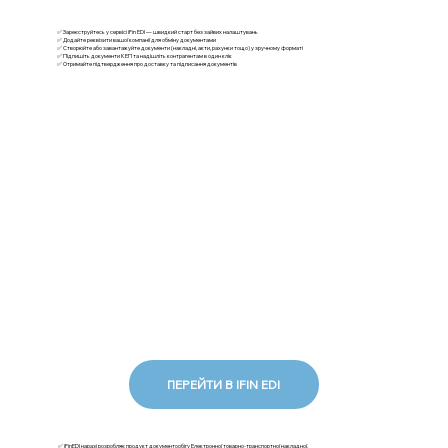
✅ Зареєструйтесь у сервісі iFin EDI — швидкий старт без зайвих налаштувань
✅ Додайте реквізити вашої компанії для обміну документами
✅ Створюйте або завантажуйте документи (накладні, акти, рахунки тощо) у зручному форматі
✅ Підпишіть документи КЕП та надішліть контрагентам в один клік
✅ Отримайте підтвердження про доставку та підписання документів
ПЕРЕЙТИ В IFIN EDI
✅ iFinEDI наразі розробляє продукт документообігу Електронної товарно-транспортної накладної.