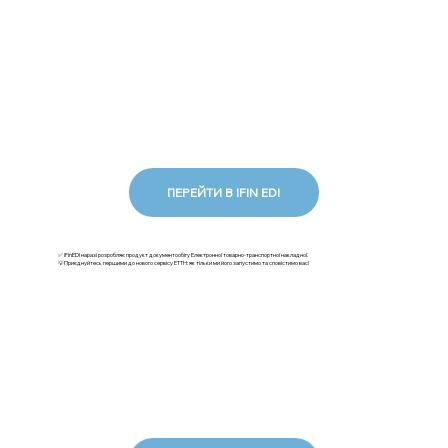
ПЕРЕЙТИ В IFIN EDI
✅ iFinEDI наразі розробляє продукт документообігу Електронної товарно-транспортної накладної.
💡Приєднуйтесь першими до нового сервісу ЕТТН: як тільки ми його запустимо та сповістимо вас!