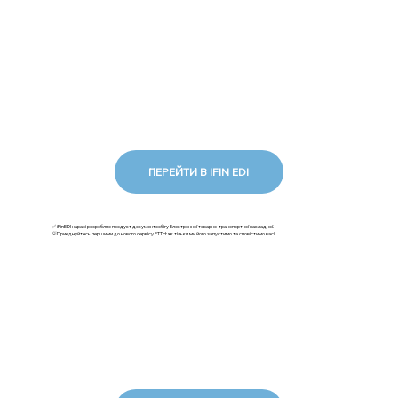
ПЕРЕЙТИ В IFIN EDI
✅ iFinEDI наразі розробляє продукт документообігу Електронної товарно-транспортної накладної.
💡Приєднуйтесь першими до нового сервісу ЕТТН: як тільки ми його запустимо та сповістимо вас!