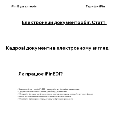
iFin Бухгалтерія
Тарифи iFin
Електронний документообіг. Статті
Кадрові документи в електронному вигляді
Як працює iFinEDI?
✅ Зареєструйтесь у сервісі iFin EDI — швидкий старт без зайвих налаштувань
✅ Додайте реквізити вашої компанії для обміну документами
✅ Створюйте або завантажуйте документи (накладні, акти, рахунки тощо) у зручному форматі
✅ Підпишіть документи КЕП та надішліть контрагентам в один клік
✅ Отримайте підтвердження про доставку та підписання документів