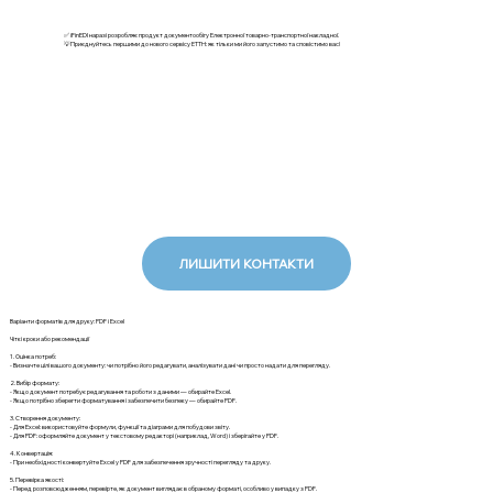
✅ iFinEDI наразі розробляє продукт документообігу Електронної товарно-транспортної накладної.
💡Приєднуйтесь першими до нового сервісу ЕТТН: як тільки ми його запустимо та сповістимо вас!
ЛИШИТИ КОНТАКТИ
Варіанти форматів для друку: PDF і Excel
Чіткі кроки або рекомендації
1. Оцінка потреб:
- Визначте цілі вашого документу: чи потрібно його редагувати, аналізувати дані чи просто надати для перегляду.
2. Вибір формату:
- Якщо документ потребує редагування та роботи з даними — обирайте Excel.
- Якщо потрібно зберегти форматування і забезпечити безпеку — обирайте PDF.
3. Створення документу:
- Для Excel: використовуйте формули, функції та діаграми для побудови звіту.
- Для PDF: оформляйте документ у текстовому редакторі (наприклад, Word) і зберігайте у PDF.
4. Конвертація:
- При необхідності конвертуйте Excel у PDF для забезпечення зручності перегляду та друку.
5. Перевірка якості:
- Перед розповсюдженням, перевірте, як документ виглядає в обраному форматі, особливо у випадку з PDF.