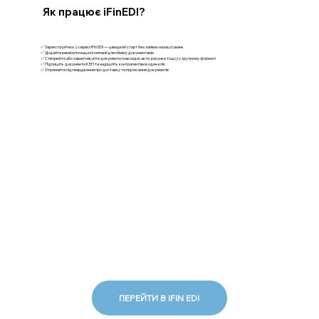
Як працює iFinEDI?
✅ Зареєструйтесь у сервісі iFin EDI — швидкий старт без зайвих налаштувань
✅ Додайте реквізити вашої компанії для обміну документами
✅ Створюйте або завантажуйте документи (накладні, акти, рахунки тощо) у зручному форматі
✅ Підпишіть документи КЕП та надішліть контрагентам в один клік
✅ Отримайте підтвердження про доставку та підписання документів
ПЕРЕЙТИ В IFIN EDI