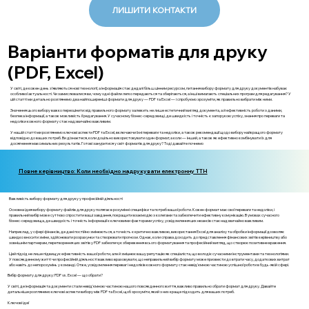
ЛИШИТИ КОНТАКТИ
Варіанти форматів для друку
(PDF, Excel)
У світі, де кожен день з'являються нові технології, а інформація стає дедалі більш цінним ресурсом, питання вибору формату для друку документів набуває
особливої актуальності. Чи замислювалися ви, чому одні файли легко передаються та зберігаються, а інші вимагають спеціальних програм для редагування? У
цій статті ми детально розглянемо два найпоширеніші формати для друку — PDF та Excel — і спробуємо зрозуміти, як правильно вибрати між ними.
Значення цього вибору важко переоцінити: від правильного формату залежить не лише естетичний вигляд документа, а й ефективність роботи з даними,
безпека інформації, а також можливість її редагування. У сучасному бізнес-середовищі, де швидкість і точність є запорукою успіху, знання про переваги та
недоліки кожного формату стає надзвичайно важливим.
У нашій статті ми розглянемо ключові аспекти PDF та Excel, включаючи їхні переваги та недоліки, а також рекомендації щодо вибору найкращого формату
відповідно до ваших потреб. Ви дізнаєтеся, коли доцільно використовувати один формат, а коли — інший, а також як ефективно комбінувати їх для
досягнення максимальних результатів. Готові зануритися у світ форматів для друку? Тоді давайте почнемо
Повне керівництво: Коли необхідно надрукувати електронну ТТН
Важливість вибору формату для друку у професійній діяльності
Основна ідея вибору формату файлів для друку полягає в розумінні специфіки та потреб вашої роботи. Кожен формат має свої переваги та недоліки, і
правильний вибір може суттєво спростити ваші завдання, покращити взаємодію з колегами та забезпечити ефективну комунікацію. В умовах сучасного
бізнес-середовища, де швидкість і точність інформації є ключовими факторами успіху, усвідомлення цих нюансів стає надзвичайно важливим.
Наприклад, у сфері фінансів, де дані постійно змінюються, а точність є критично важливою, використання Excel для аналізу та обробки інформації дозволяє
швидко вносити зміни, здійснювати розрахунки та створювати прогнози. Однак, коли справа доходить до представлення фінансових звітів керівництву або
зовнішнім партнерам, перетворення цих звітів у PDF забезпечує збереження всього форматування та професійний вигляд, що створює позитивне враження.
Цей підхід не лише підвищує ефективність вашої роботи, але й зміцнює вашу репутацію як спеціаліста, що володіє сучасними інструментами та технологіями.
У повсякденному житті чи професійній діяльності важливо враховувати, що неправильний вибір формату може призвести до втрати часу, додаткових витрат
або навіть до непорозумінь у команді. Отже, усвідомлення переваг і недоліків кожного формату стає невід'ємною частиною успішної роботи в будь-якій сфері.
Вибір формату для друку: PDF vs. Excel — що обрати?
У світі, де інформація та документи стали невід’ємною частиною нашого повсякденного життя, важливо правильно обрати формат для друку. Давайте
детальніше розглянемо ключові аспекти вибору між PDF та Excel, щоб зрозуміти, який з них краще підходить для ваших потреб.
Ключові ідеї