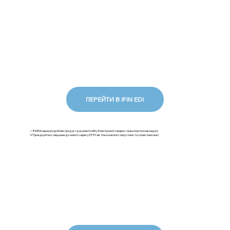
ПЕРЕЙТИ В IFIN EDI
✅ iFinEDI наразі розробляє продукт документообігу Електронної товарно-транспортної накладної.
💡Приєднуйтесь першими до нового сервісу ЕТТН: як тільки ми його запустимо та сповістимо вас!