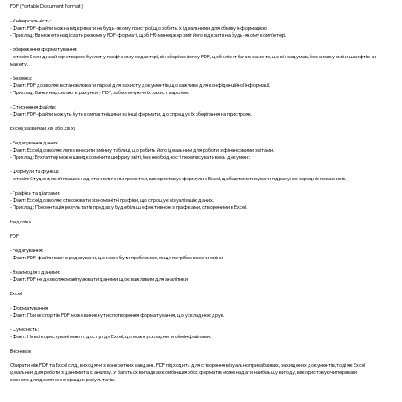
PDF (Portable Document Format)
- Універсальність:
- Факт: PDF-файли можна відкривати на будь-якому пристрої, що робить їх ідеальними для обміну інформацією.
- Приклад: Ви можете надіслати резюме у PDF-форматі, щоб HR-менеджер зміг його відкрити на будь-якому комп'ютері.
- Збереження форматування:
- Історія: Коли дизайнер створює буклет у графічному редакторі, він зберігає його у PDF, щоб клієнт бачив саме те, що він задумав, без ризику зміни шрифтів чи
макету.
- Безпека:
- Факт: PDF дозволяє встановлювати паролі для захисту документів, що важливо для конфіденційної інформації.
- Приклад: Банки надсилають рахунки у PDF, забезпечуючи їх захист паролем.
- Стиснення файлів:
- Факт: PDF-файли можуть бути компактнішими за інші формати, що спрощує їх зберігання на пристроях.
Excel (зазвичай .xls або .xlsx)
- Редагування даних:
- Факт: Excel дозволяє легко вносити зміни у таблиці, що робить його ідеальним для роботи з фінансовими звітами.
- Приклад: Бухгалтер може швидко змінити цифри у звіті, без необхідності переписувати весь документ.
- Формули та функції:
- Історія: Студент, який працює над статистичним проектом, використовує формули в Excel, щоб автоматизувати підрахунок середніх показників.
- Графіки та діаграми:
- Факт: Excel дозволяє створювати різноманітні графіки, що спрощує візуалізацію даних.
- Приклад: Презентація результатів продажу буде більш ефективною з графіками, створеними в Excel.
Недоліки
PDF
- Редагування:
- Факт: PDF-файли важче редагувати, що може бути проблемою, якщо потрібно внести зміни.
- Взаємодія з даними:
- Факт: PDF не дозволяє маніпулювати даними, що є важливим для аналітики.
Excel
- Форматування:
- Факт: При експорті в PDF може виникнути спотворення форматування, що ускладнює друк.
- Сумісність:
- Факт: Не всі користувачі мають доступ до Excel, що може ускладнити обмін файлами.
Висновок
Обирати між PDF та Excel слід, виходячи з конкретних завдань. PDF підходить для створення візуально привабливих, захищених документів, тоді як Excel
ідеальний для роботи з даними та їх аналізу. У багатьох випадках комбінація обох форматів може надати найбільшу вигоду, використовуючи переваги
кожного для досягнення кращих результатів.