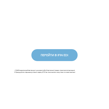
ПЕРЕЙТИ В IFIN EDI
✅ iFinEDI наразі розробляє продукт документообігу Електронної товарно-транспортної накладної.
💡Приєднуйтесь першими до нового сервісу ЕТТН: як тільки ми його запустимо та сповістимо вас!