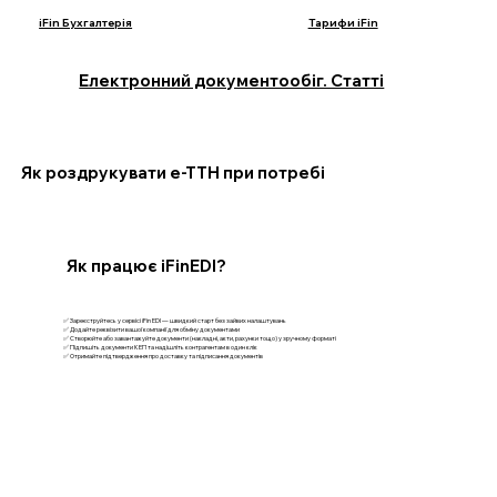
iFin Бухгалтерія
Тарифи iFin
Електронний документообіг. Статті
Як роздрукувати е-ТТН при потребі
Як працює iFinEDI?
✅ Зареєструйтесь у сервісі iFin EDI — швидкий старт без зайвих налаштувань
✅ Додайте реквізити вашої компанії для обміну документами
✅ Створюйте або завантажуйте документи (накладні, акти, рахунки тощо) у зручному форматі
✅ Підпишіть документи КЕП та надішліть контрагентам в один клік
✅ Отримайте підтвердження про доставку та підписання документів