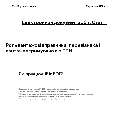
iFin Бухгалтерія
Тарифи iFin
Електронний документообіг. Статті
Роль вантажовідправника, перевізника і
вантажоотримувача в е-ТТН
Як працює iFinEDI?
✅ Зареєструйтесь у сервісі iFin EDI — швидкий старт без зайвих налаштувань
✅ Додайте реквізити вашої компанії для обміну документами
✅ Створюйте або завантажуйте документи (накладні, акти, рахунки тощо) у зручному форматі
✅ Підпишіть документи КЕП та надішліть контрагентам в один клік
✅ Отримайте підтвердження про доставку та підписання документів