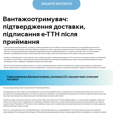
ЛИШИТИ КОНТАКТИ
Вантажоотримувач:
підтвердження доставки,
підписання е-ТТН після
приймання
У світі, де кожна секунда на рахунку, а кожен рух товару може вплинути на успіх бізнесу, роль вантажоотримувача стає дедалі більш критичною. Чи
замислювалися ви коли-небудь, як важливо правильно оформити доставку, щоб уникнути фінансових втрат чи збоїв у виробничих процесах? Сучасна
логістика, з її складними процесами та швидкими змінами, вимагає високого рівня відповідальності та уваги до деталей. У цій статті ми розглянемо
важливість підтвердження доставки та підписання електронної товарно-транспортної накладної (е-ТТН) у діяльності вантажоотримувача.
З огляду на стрімкий розвиток технологій і зростаючу потребу в прозорих та ефективних рішеннях, е-ТТН стає не просто зручним інструментом, а необхідною
складовою сучасного бізнесу. Ми проаналізуємо, які ключові елементи включає процес підтвердження доставки, а також розглянемо переваги, які надає
електронна система у порівнянні з традиційною паперовою документацією.
Ця стаття стане корисним путівником для всіх, хто прагне оптимізувати процеси у своїй логістичній діяльності, забезпечуючи швидкість, ефективність і
безпеку. Запрошуємо вас зануритися у світ вантажоперевезень та дізнатися, як правильно організувати приймання товарів за допомогою новітніх технологій.
Повне керівництво: Вантажовідправник: створення е-ТТН, внесення даних, підписання
документа
Чому підтвердження доставки та підписання е-ТТН важливі для бізнесу
Підтвердження доставки товару є не лише формальністю, а критично важливим етапом у ланцюговій логістиці. Основна ідея полягає в тому, що без чіткого
документального підтвердження факту доставки, як для вантажоотримувача, так і для перевізника, виникає ризик численних конфліктів і непорозумінь. Це, в
свою чергу, може призвести до фінансових втрат і негативно вплинути на репутацію компанії.
Наприклад, уявімо, що вантажоотримувач отримує партію товару, але не підписує е-ТТН через виявлені дефекти. У такому випадку, перевізник, спираючись
на відсутність підпису, може стверджувати, що товар був доставлений у належному стані. Це створює правову прогалину, яка може призвести до тривалої
судової тяганини. Підписання е-ТТН, яке фіксує факт приймання товару, навіть із зауваженнями, захищає інтереси вантажоотримувача та сприяє швидшому
вирішенню можливих спірних ситуацій.
Крім того, у повсякденному житті та професійній діяльності важливо враховувати, що запровадження е-ТТН не лише спрощує процеси, але й підвищує
загальний рівень обслуговування клієнтів. Швидке та безпомилкове підтвердження доставки створює довіру між бізнес-партнерами, що є запорукою успішної