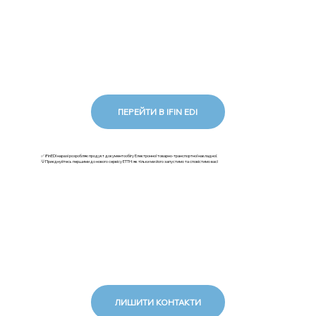
ПЕРЕЙТИ В IFIN EDI
✅ iFinEDI наразі розробляє продукт документообігу Електронної товарно-транспортної накладної.
💡Приєднуйтесь першими до нового сервісу ЕТТН: як тільки ми його запустимо та сповістимо вас!
ЛИШИТИ КОНТАКТИ