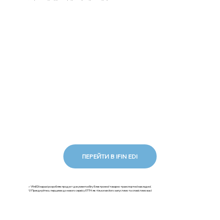
ПЕРЕЙТИ В IFIN EDI
✅ iFinEDI наразі розробляє продукт документообігу Електронної товарно-транспортної накладної.
💡Приєднуйтесь першими до нового сервісу ЕТТН: як тільки ми його запустимо та сповістимо вас!