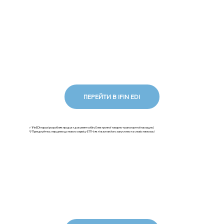
ПЕРЕЙТИ В IFIN EDI
✅ iFinEDI наразі розробляє продукт документообігу Електронної товарно-транспортної накладної.
💡Приєднуйтесь першими до нового сервісу ЕТТН: як тільки ми його запустимо та сповістимо вас!