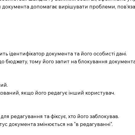
документа допомагає вирішувати проблеми, пов’язан
ить ідентифікатор документа та його особисті дані.
до бюджету, тому його запит на блокування документа
ий.
кований, якщо його редагує інший користувач.
ля редагування та фіксує, хто його заблокував.
тус документа змінюється на "в редагуванні".