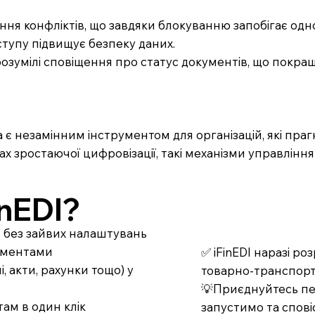
ення конфліктів, що завдяки блокуванню запобігає о
ступу підвищує безпеку даних.
озумілі сповіщення про статус документів, що покращ
незамінним інструментом для організацій, які прагну
вах зростаючої цифровізації, такі механізми управлі
nEDI?
т без зайвих налаштувань
кументами
✅ iFinEDI наразі р
 акти, рахунки тощо) у
товарно-транспорт
💡Приєднуйтесь пер
ам в один клік
запустимо та спові