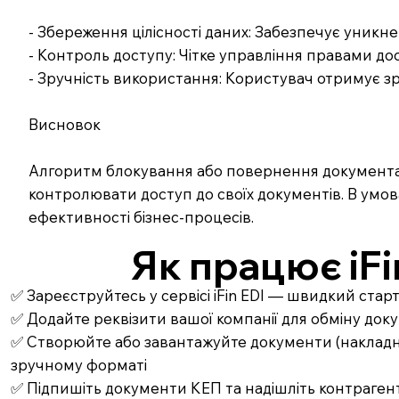
- Збереження цілісності даних: Забезпечує уникн
- Контроль доступу: Чітке управління правами до
- Зручність використання: Користувач отримує зр
Висновок
Алгоритм блокування або повернення документа є 
контролювати доступ до своїх документів. В умо
ефективності бізнес-процесів.
Як працює iFi
✅ Зареєструйтесь у сервісі iFin EDI — швидкий стар
✅ Додайте реквізити вашої компанії для обміну до
✅ Створюйте або завантажуйте документи (накладні,
зручному форматі
✅ Підпишіть документи КЕП та надішліть контрагент