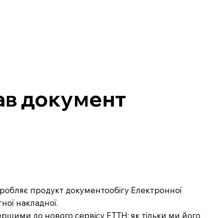
ав документ
озробляє продукт документообігу Електронної
ної накладної.
ршими до нового сервісу ЕТТН: як тільки ми його