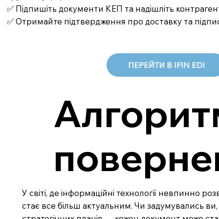
✅ Підпишіть документи КЕП та надішліть контраген
✅ Отримайте підтвердження про доставку та підпи
ПЕРЕЙТИ В IFIN EDI
Алгорит
поверне
У світі, де інформаційні технології невпинно р
стає все більш актуальним. Чи задумувались ви, 
стратегічних планів — кожен документ може ста