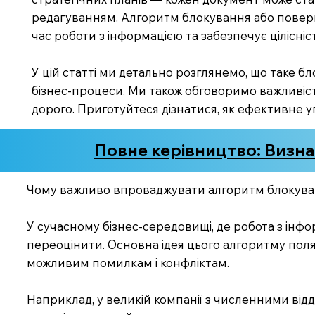
редагуванням. Алгоритм блокування або поверне
час роботи з інформацією та забезпечує цілісніс
У цій статті ми детально розглянемо, що таке б
бізнес-процеси. Ми також обговоримо важливіс
дорого. Приготуйтеся дізнатися, як ефективне у
Повне керівництво: Визна
Чому важливо впроваджувати алгоритм блокуван
У сучасному бізнес-середовищі, де робота з інф
переоцінити. Основна ідея цього алгоритму поляга
можливим помилкам і конфліктам.
Наприклад, у великій компанії з численними від