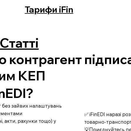
Тарифи iFin
Статті
о контрагент підпис
им КЕП
nEDI?
рт без зайвих налаштувань
кументами
✅ iFinEDI наразі р
 акти, рахунки тощо) у
товарно-транспорт
💡Приєднуйтесь пе