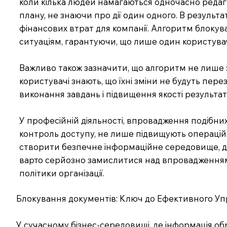
коли кілька людей намагаються одночасно редагув
плану, не знаючи про дії один одного. В результ
фінансових втрат для компанії. Алгоритм блокув
ситуаціям, гарантуючи, що лише один користува
Важливо також зазначити, що алгоритм не лише з
користувачі знають, що їхні зміни не будуть пе
виконання завдань і підвищення якості результаті
У професійній діяльності, впровадження подібни
контроль доступу, не лише підвищують операційну
створити безпечне інформаційне середовище, де 
варто серйозно замислитися над впровадженням
політики організації.
Блокування документів: Ключ до Ефективного Уп
У сучасному бізнес-середовищі, де інформація о