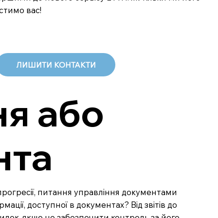
стимо вас!
ЛИШИТИ КОНТАКТИ
я або
нта
 прогресії, питання управління документами
ації, доступної в документах? Від звітів до
илок, якщо не забезпечити контроль за його