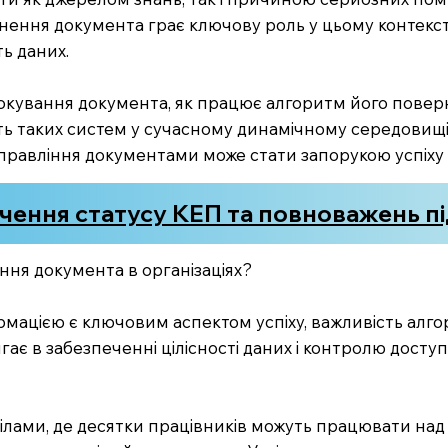
ння документа грає ключову роль у цьому контексті,
ть даних.
локування документа, як працює алгоритм його поверн
ть таких систем у сучасному динамічному середовищ
правління документами може стати запорукою успіху в
чення статусу КЕП та повноважень п
ня документа в організаціях?
ормацією є ключовим аспектом успіху, важливість ал
є в забезпеченні цілісності даних і контролю доступу
ділами, де десятки працівників можуть працювати над