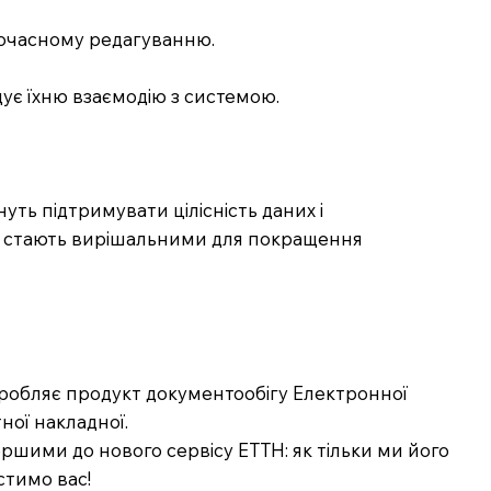
дночасному редагуванню.
ує їхню взаємодію з системою.
ть підтримувати цілісність даних і
ння стають вирішальними для покращення
озробляє продукт документообігу Електронної
ної накладної.
шими до нового сервісу ЕТТН: як тільки ми його
стимо вас!