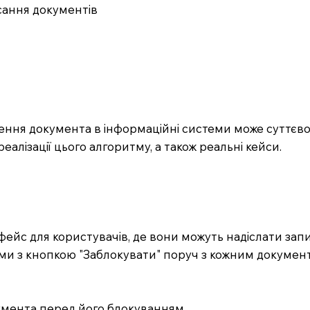
сання документів
ння документа в інформаційні системи може суттєво
еалізації цього алгоритму, а також реальні кейси.
рфейс для користувачів, де вони можуть надіслати за
ами з кнопкою "Заблокувати" поруч з кожним докумен
кумента перед його блокуванням.