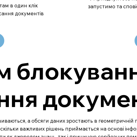
там в один клік
запустимо та спові
сання документів
м блокуванн
ння докуме
озвиваються, а обсяги даних зростають в геометричній
скільки важливих рішень приймається на основі інформ
ти як джерелом знань, так і причиною серйозних пом