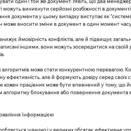
ати один і той же документ. Уявіть, що два менеджер
аті можуть виникнути серйозні розбіжності в документі
ання документа у цьому випадку виступає як "система
ч може вносити зміни в документ в один момент часу
нижує ймовірність конфліктів, але й підвищує загаль
резаписані іншими, вони можуть зосередитися на свої
в.
х алгоритмів може стати конкурентною перевагою. Комп
 ефективність, але й формують довіру серед своїх спі
кожен працівник може бути впевнений у тому, що йог
 алгоритму блокування або повернення документа як
равління Інформацією
бробляється швидко і у великих обсягах, ефективне 