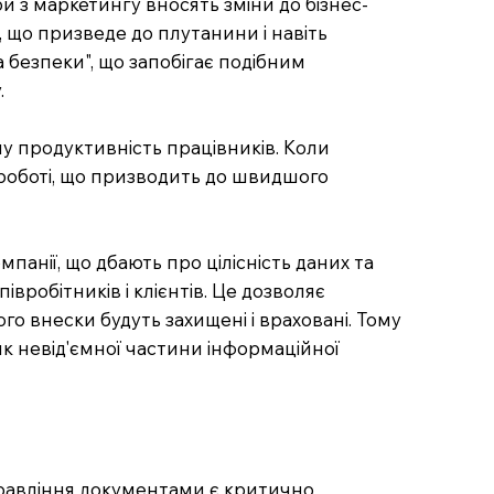
и з маркетингу вносять зміни до бізнес-
, що призведе до плутанини і навіть
 безпеки", що запобігає подібним
.
ну продуктивність працівників. Коли
й роботі, що призводить до швидшого
анії, що дбають про цілісність даних та
вробітників і клієнтів. Це дозволяє
о внески будуть захищені і враховані. Тому
 невід'ємної частини інформаційної
управління документами є критично