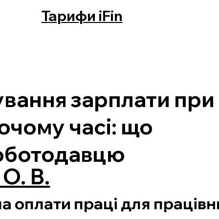
Тарифи iFin
вання зарплати при
чому часі: що
оботодавцю
О. В.
а оплати праці для працівн