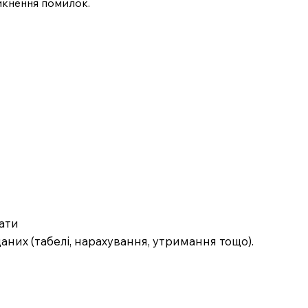
икнення помилок.
лати
них (табелі, нарахування, утримання тощо).