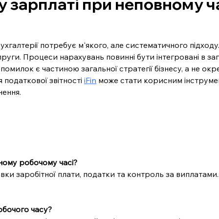
у зарплаті при неповному ч
хгалтерії потребує м'якого, але систематичного підходу
руги. Процеси нарахувань повинні бути інтегровані в заг
помилок є частиною загальної стратегії бізнесу, а не о
 податкової звітності 
iFin
 може стати корисним інструмен
нення.
ному робочому часі?
вки заробітної плати, податки та контроль за виплатами.
обочого часу?