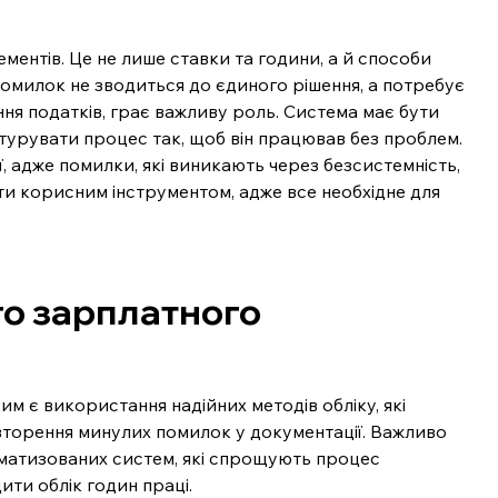
ментів. Це не лише ставки та години, а й способи 
помилок не зводиться до єдиного рішення, а потребує 
ня податків, грає важливу роль. Система має бути 
ктурувати процес так, щоб він працював без проблем. 
, адже помилки, які виникають через безсистемність, 
ти корисним інструментом, адже все необхідне для 
го зарплатного 
м є використання надійних методів обліку, які 
вторення минулих помилок у документації. Важливо 
оматизованих систем, які спрощують процес 
ти облік годин праці.