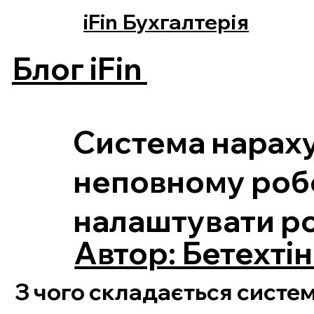
iFin Бухгалтерія
Блог iFin
Система нараху
неповному робо
налаштувати р
Автор: Бетехтін 
З чого складається систем