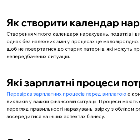
Як створити календар нара
Створення чіткого календаря нарахувань, податків і в
однак без належних змін у процесах це маловірогідно.
щоб не повертатися до старих патернів, які можуть пр
непередбачених ситуацій.
Які зарплатні процеси по
Перевірка зарплатних процесів перед виплатою
 є кр
викликів у важкій фінансовій ситуації. Процеси мают
перегляд правильності нарахувань, звірку з обліком р
зосередитися на інших аспектах бізнесу.