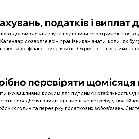
хувань, податків і виплат д
иплат допоможе уникнути плутанини та затримок. Часто у 
 Календар дозволяє всім працівникам знати, коли і як бу
извести до фінансових ризиків. Окрім того, підтримка си
трібно перевіряти щомісяця
итично важливим кроком для підтримки стабільності. Оди
ь стати передбачуваними, що зменшує потребу у постійном
обочих годин та перевірку податкових зобов’язань. Систе