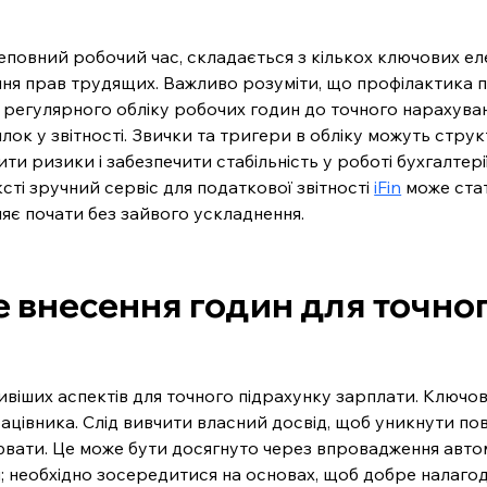
неповний робочий час, складається з кількох ключових еле
ання прав трудящих. Важливо розуміти, що профілактика 
д регулярного обліку робочих годин до точного нарахуван
ок у звітності. Звички та тригери в обліку можуть стру
и ризики і забезпечити стабільність у роботі бухгалтерії
ті зручний сервіс для податкової звітності 
iFin
 може ста
ляє почати без зайвого ускладнення.
е внесення годин для точно
іших аспектів для точного підрахунку зарплати. Ключови
ацівника. Слід вивчити власний досвід, щоб уникнути по
велювати. Це може бути досягнуто через впровадження авт
; необхідно зосередитися на основах, щоб добре налагоди