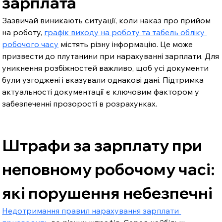
зарплата
Зазвичай виникають ситуації, коли наказ про прийом 
на роботу, 
графік виходу на роботу та табель обліку 
робочого часу
 містять різну інформацію. Це може 
призвести до плутанини при нарахуванні зарплати. Для 
уникнення розбіжностей важливо, щоб усі документи 
були узгоджені і вказували однакові дані. Підтримка 
актуальності документації є ключовим фактором у 
забезпеченні прозорості в розрахунках.
Штрафи за зарплату при 
неповному робочому часі: 
які порушення небезпечні
Недотримання правил нарахування зарплати 