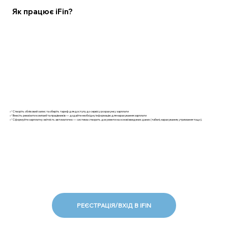
Як працює iFin?
✅ Створіть обліковий запис та оберіть тариф для доступу до сервісу розрахунку зарплати
✅ Внесіть реквізити компанії та працівників — додайте необхідну інформацію для нарахування зарплати
✅ Сформуйте зарплатну звітність автоматично — система створить документи на основі введених даних (табелі, нарахування, утримання тощо).
РЕЄСТРАЦІЯ/ВХІД В IFIN