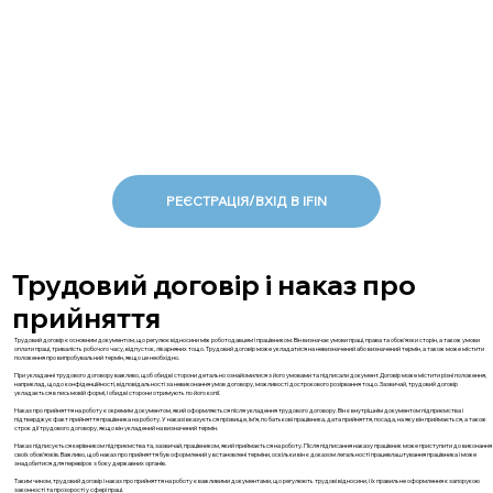
РЕЄСТРАЦІЯ/ВХІД В IFIN
Трудовий договір і наказ про
прийняття
Трудовий договір є основним документом, що регулює відносини між роботодавцем і працівником. Він визначає умови праці, права та обов'язки сторін, а також умови
оплати праці, тривалість робочого часу, відпусток, лікарняних тощо. Трудовий договір може укладатися на невизначений або визначений термін, а також може містити
положення про випробувальний термін, якщо це необхідно.
При укладанні трудового договору важливо, щоб обидві сторони детально ознайомилися з його умовами та підписали документ. Договір може містити різні положення,
наприклад, щодо конфіденційності, відповідальності за невиконання умов договору, можливості дострокового розірвання тощо. Зазвичай, трудовий договір
укладається в письмовій формі, і обидві сторони отримують по його копії.
Наказ про прийняття на роботу є окремим документом, який оформляється після укладення трудового договору. Він є внутрішнім документом підприємства і
підтверджує факт прийняття працівника на роботу. У наказі вказується прізвище, ім'я, по батькові працівника, дата прийняття, посада, на яку він приймається, а також
строк дії трудового договору, якщо він укладений на визначений термін.
Наказ підписується керівником підприємства та, зазвичай, працівником, який приймається на роботу. Після підписання наказу працівник може приступити до виконання
своїх обов’язків. Важливо, щоб наказ про прийняття був оформлений у встановлені терміни, оскільки він є доказом легальності працевлаштування працівника і може
знадобитися для перевірок з боку державних органів.
Таким чином, трудовий договір і наказ про прийняття на роботу є важливими документами, що регулюють трудові відносини, і їх правильне оформлення є запорукою
законності та прозорості у сфері праці.