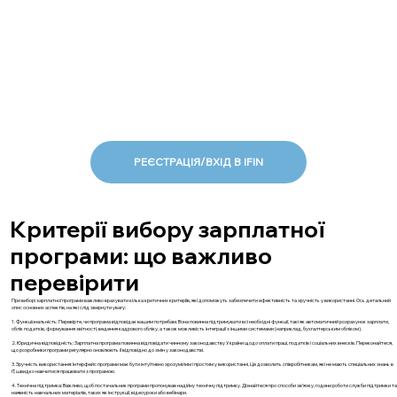
РЕЄСТРАЦІЯ/ВХІД В IFIN
Критерії вибору зарплатної
програми: що важливо
перевірити
При виборі зарплатної програми важливо врахувати кілька критичних критеріїв, які допоможуть забезпечити ефективність та зручність у використанні. Ось детальний
опис основних аспектів, на які слід звернути увагу:
1. Функціональність: Перевірте, чи програма відповідає вашим потребам. Вона повинна підтримувати всі необхідні функції, такі як автоматичний розрахунок зарплати,
облік податків, формування звітності, ведення кадрового обліку, а також можливість інтеграції з іншими системами (наприклад, бухгалтерським обліком).
2. Юридична відповідність: Зарплатна програма повинна відповідати чинному законодавству України щодо оплати праці, податків і соціальних внесків. Переконайтеся,
що розробники програми регулярно оновлюють її відповідно до змін у законодавстві.
3. Зручність використання: Інтерфейс програми має бути інтуїтивно зрозумілим і простим у використанні. Це дозволить співробітникам, які не мають спеціальних знань в
IT, швидко навчитися працювати з програмою.
4. Технічна підтримка: Важливо, щоб постачальник програми пропонував надійну технічну підтримку. Дізнайтеся про способи зв’язку, години роботи служби підтримки та
наявність навчальних матеріалів, таких як інструкції, відеоуроки або вебінари.