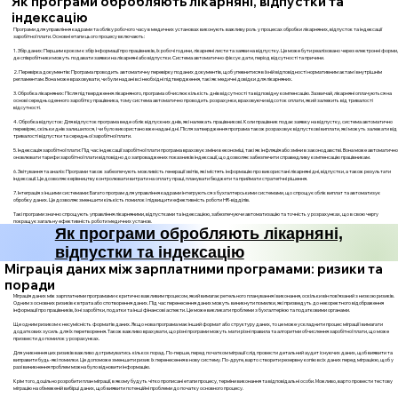
Як програми обробляють лікарняні, відпустки та
індексацію
Програми для управління кадрами та обліку робочого часу в медичних установах виконують важливу роль у процесах обробки лікарняних, відпусток та індексації
заробітної плати. Основні етапи цього процесу включають:
1. Збір даних: Першим кроком є збір інформації про працівників, їх робочі години, лікарняні листи та заяви на відпустку. Це може бути реалізовано через електронні форми,
де співробітники можуть подавати заявки на лікарняні або відпустки. Система автоматично фіксує дати, період відсутності та причини.
2. Перевірка документів: Програма проводить автоматичну перевірку поданих документів, щоб упевнитися в їхній відповідності нормативним актам і внутрішнім
регламентам. Вона може враховувати, чи були надані всі необхідні підтвердження, такі як медичні довідки для лікарняних.
3. Обробка лікарняних: Після підтвердження лікарняного, програма обчислює кількість днів відсутності та відповідну компенсацію. Зазвичай, лікарняні оплачуються на
основі середньоденного заробітку працівника, тому система автоматично проводить розрахунки, враховуючи відсоток оплати, який залежить від тривалості
відсутності.
4. Обробка відпусток: Для відпусток програма веде облік відпускних днів, які належать працівникові. Коли працівник подає заявку на відпустку, система автоматично
перевіряє, скільки днів залишилося, і чи було використано вже надані дні. Після затвердження програма також розраховує відпусткові виплати, які можуть залежати від
тривалості відпустки та середньої заробітної плати.
5. Індексація заробітної плати: Під час індексації заробітної плати програма враховує зміни в економіці, такі як інфляція або зміни в законодавстві. Вона може автоматично
оновлювати тарифи заробітної плати відповідно до запроваджених показників індексації, що дозволяє забезпечити справедливу компенсацію працівникам.
6. Звітування та аналіз: Програми також забезпечують можливість генерації звітів, які містять інформацію про використані лікарняні дні, відпустки, а також результати
індексації. Це дозволяє керівництву контролювати витрати на оплату праці, планувати бюджети та приймати стратегічні рішення.
7. Інтеграція з іншими системами: Багато програм для управління кадрами інтегруються з бухгалтерськими системами, що спрощує облік виплат та автоматизує
обробку даних. Це дозволяє зменшити кількість помилок і підвищити ефективність роботи HR-відділів.
Такі програми значно спрощують управління лікарняними, відпустками та індексацією, забезпечуючи автоматизацію та точність у розрахунках, що в свою чергу
покращує загальну ефективність роботи медичних установ.
Як програми обробляють лікарняні,
відпустки та індексацію
Міграція даних між зарплатними програмами: ризики та
поради
Міграція даних між зарплатними програмами є критично важливим процесом, який вимагає ретельного планування і виконання, оскільки він пов'язаний з низкою ризиків.
Одним з основних ризиків є втрата або спотворення даних. Під час перенесення даних можуть виникнути помилки, які призведуть до некоректного відображення
інформації про працівників, їхні заробітки, податки та інші фінансові аспекти. Це може викликати проблеми з бухгалтерією та податковими органами.
Ще одним ризиком є несумісність форматів даних. Якщо нова програма має інший формат або структуру даних, то це може ускладнити процес міграції і вимагати
додаткових зусиль для їх перетворення. Також важливо врахувати, що різні програми можуть мати різні правила та алгоритми обчислення заробітної плати, що може
призвести до помилок у розрахунках.
Для уникнення цих ризиків важливо дотримуватись кількох порад. По-перше, перед початком міграції слід провести детальний аудит існуючих даних, щоб виявити та
виправити будь-які помилки. Це допоможе зменшити ризик їх перенесення в нову систему. По-друге, варто створити резервну копію всіх даних перед міграцією, щоб у
разі виникнення проблем можна було відновити інформацію.
Крім того, доцільно розробити план міграції, в якому будуть чітко прописані етапи процесу, терміни виконання та відповідальні особи. Можливо, варто провести тестову
міграцію на обмеженій вибірці даних, щоб виявити потенційні проблеми до початку основного процесу.