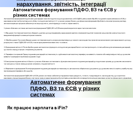
нарахування, звітність, інтеграції
Автоматичне формування ПДФО, ВЗ та ЄСВ у
різних системах
Автоматичне формування податкових декларацій, таких як податок на доходи фізичних осіб (ПДФО), військовий збір (ВЗ) та єдиний соціальний внесок (ЄСВ), є
важливим аспектом бухгалтерського обліку та податкової звітності. У сучасних умовах бізнесу, де фінансова інформація обробляється в електронному вигляді,
автоматизація цих процесів забезпечує не лише зручність, але й підвищує точність і ефективність.
У різних облікових системах автоматичне формування ПДФО, ВЗ та ЄСВ може реалізовуватися через такі ключові етапи:
1. Збір даних: Системи автоматично збирають дані про доходи працівників, нарахування зарплат, утримання податків та внесків. Це дозволяє уникнути ручного
введення інформації та зменшити ризик помилок.
2. Обробка даних: На основі зібраних даних системи виконують розрахунки відповідно до чинного законодавства. Це включає визначення суми нарахованого доходу,
розрахунок ставок ПДФО, ВЗ та ЄСВ, а також врахування можливих пільг та знижок.
3. Формування звітності: Після обробки даних автоматично формуються податкові декларації. Багато систем пропонують готові шаблони для заповнення декларацій,
що значно спрощує процес створення документів.
4. Перевірка та корекція: Перед поданням декларацій системи можуть здійснювати автоматичну перевірку на наявність помилок або невідповідностей, що дозволяє
виявити та виправити проблеми на ранній стадії.
5. Електронне подання звітності: Багато сучасних облікових систем мають функцію електронного подання декларацій до податкових органів, що дозволяє зекономити
час і ресурси, а також зменшує ризик затримок у поданні звітності.
6. Зберігання та архівування: Після формування і подання декларацій системи можуть автоматично зберігати всі документи, що дозволяє легко їх знайти у майбутньому
при проведенні перевірок або аудитів.
Автоматичне формування ПДФО, ВЗ та ЄСВ у різних системах забезпечує підприємствам швидкість, точність та відповідність законодавству, що є критично
важливим у процесі ведення бізнесу. Це також знижує навантаження на бухгалтерів, дозволяючи їм зосередитися на інших важливих аспектах фінансового управління.
Автоматичне формування
ПДФО, ВЗ та ЄСВ у різних
системах
Як працює зарплата в iFin?