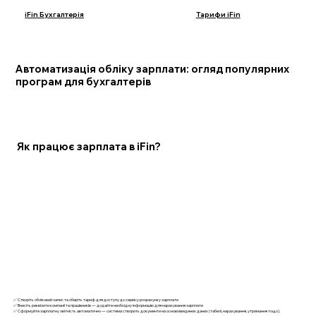
iFin Бухгалтерія
Тарифи iFin
Заробітна плата в Україні
Автоматизація обліку зарплати: огляд популярних
програм для бухгалтерів
Як працює зарплата в iFin?
✅ Створіть обліковий запис та оберіть тариф для доступу до сервісу розрахунку зарплати
✅ Внесіть реквізити компанії та працівників — додайте необхідну інформацію для нарахування зарплати
✅ Сформуйте зарплатну звітність автоматично — система створить документи на основі введених даних (табелі, нарахування, утримання тощо).