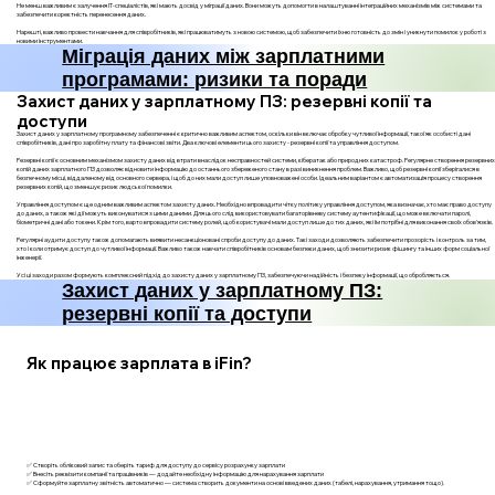
Не менш важливим є залучення IT-спеціалістів, які мають досвід у міграції даних. Вони можуть допомогти в налаштуванні інтеграційних механізмів між системами та
забезпечити коректність перенесення даних.
Нарешті, важливо провести навчання для співробітників, які працюватимуть з новою системою, щоб забезпечити їхню готовність до змін і уникнути помилок у роботі з
новими інструментами.
Міграція даних між зарплатними
програмами: ризики та поради
Захист даних у зарплатному ПЗ: резервні копії та
доступи
Захист даних у зарплатному програмному забезпеченні є критично важливим аспектом, оскільки він включає обробку чутливої інформації, такої як особисті дані
співробітників, дані про заробітну плату та фінансові звіти. Два ключові елементи цього захисту - резервні копії та управління доступом.
Резервні копії є основним механізмом захисту даних від втрати внаслідок несправностей системи, кібератак або природних катастроф. Регулярне створення резервних
копій даних зарплатного ПЗ дозволяє відновити інформацію до останнього збереженого стану в разі виникнення проблем. Важливо, щоб резервні копії зберігалися в
безпечному місці, віддаленому від основного сервера, і щоб до них мали доступ лише уповноважені особи. Ідеальним варіантом є автоматизація процесу створення
резервних копій, що зменшує ризик людської помилки.
Управління доступом є ще одним важливим аспектом захисту даних. Необхідно впровадити чітку політику управління доступом, яка визначає, хто має право доступу
до даних, а також які дії можуть виконуватися з цими даними. Для цього слід використовувати багаторівневу систему аутентифікації, що може включати паролі,
біометричні дані або токени. Крім того, варто впровадити систему ролей, щоб користувачі мали доступ лише до тих даних, які їм потрібні для виконання своїх обов'язків.
Регулярні аудити доступу також допомагають виявити несанкціоновані спроби доступу до даних. Такі заходи дозволяють забезпечити прозорість і контроль за тим,
хто і коли отримує доступ до чутливої інформації. Важливо також навчати співробітників основам безпеки даних, щоб знизити ризик фішингу та інших форм соціальної
інженерії.
Усі ці заходи разом формують комплексний підхід до захисту даних у зарплатному ПЗ, забезпечуючи надійність і безпеку інформації, що обробляється.
Захист даних у зарплатному ПЗ:
резервні копії та доступи
Як працює зарплата в iFin?
✅ Створіть обліковий запис та оберіть тариф для доступу до сервісу розрахунку зарплати
✅ Внесіть реквізити компанії та працівників — додайте необхідну інформацію для нарахування зарплати
✅ Сформуйте зарплатну звітність автоматично — система створить документи на основі введених даних (табелі, нарахування, утримання тощо).