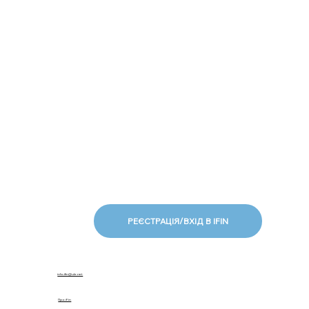
РЕЄСТРАЦІЯ/ВХІД В IFIN
info.ifin@ukr.net
Про iFin