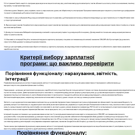
5. Костування: Оцініть вартість програми, враховуючи не лише початкову ціну, але й можливі додаткові витрати, такі як абонентська плата, оплата за оновлення, технічну
підтримку та навчання персоналу.
6. Безпека даних: Зверніть увагу на рівень захисту персональних даних, які зберігатимуться в програмі. Програма повинна використовувати сучасні методи шифрування
та захисту інформації, щоб уникнути витоків даних.
7. Можливість масштабування: Якщо ваша компанія планує рости, важливо, щоб програма могла масштабуватися відповідно до зростання кількості співробітників і змін
у структурі організації.
8. Відгуки користувачів: Ознайомтеся з відгуками інших користувачів про програму. Це може дати уявлення про реальний досвід використання, плюси та мінуси, а також
про можливі проблеми.
9. Досвід постачальника: Вибирайте програми від компаній з хорошою репутацією та досвідом роботи на ринку. Досвідчений постачальник швидше реагуватиме на
зміни та запити клієнтів.
10. Можливість інтеграції: З’ясуйте, чи можна інтегрувати зарплатну програму з іншими системами вашої компанії, такими як CRM, ERP або бухгалтерія. Це дозволить
спростити обмін даними та зменшити ризики помилок.
Увага до цих критеріїв допоможе вам обрати оптимальну зарплатну програму, яка відповідатиме потребам вашої організації та забезпечить ефективне управління
заробітною платою.
Критерії вибору зарплатної
програми: що важливо перевірити
Порівняння функціоналу: нарахування, звітність,
інтеграції
Порівняння функціоналу в контексті нарахування, звітності та інтеграцій є важливим аспектом для оцінки ефективності програмного забезпечення, що
використовується в управлінні фінансами та обліку.
Нарахування – це процес автоматичного розрахунку заробітної плати, податків, бонусів та інших виплат. У різних системах функціонал нарахування може відрізнятися за
гнучкістю налаштувань. Деякі програми пропонують можливість створення індивідуальних формул для розрахунків, що дозволяє враховувати специфічні умови
підприємства. Інші системи можуть мати обмежені можливості, пропонуючи стандартні шаблони, які не завжди відповідають унікальним вимогам бізнесу.
Автоматизація нарахувань, наприклад, може включати можливість імпорту даних з інших систем, що зменшує ризик помилок.
Звітність є ще одним критично важливим компонентом, що дозволяє підприємствам отримувати актуальну інформацію про фінансовий стан, виконання бюджету та
динаміку витрат. Системи можуть надавати різні типи звітів, включаючи фінансові, управлінські та регуляторні. Різниця може полягати в тому, наскільки легко користувачі
можуть налаштовувати звіти під свої потреби, чи є можливість експорту даних у різних форматах (наприклад, PDF, Excel) та чи підтримуються автоматизовані звіти, що
генеруються на основі заданих параметрів. Важливо також врахувати, чи є у системи можливість візуалізації даних, що полегшує аналіз.
Інтеграції з іншими системами є ще одним важливим аспектом. Сучасні рішення повинні мати можливість інтегруватися з CRM, ERP, системами електронного
документообігу та іншими програмами, що використовуються в компанії. Це дозволяє забезпечити безперервний обмін даними та зменшити ручні процеси. Різні
платформи можуть пропонувати різний рівень інтеграції: від простих API до готових конекторів, що спрощують процес налаштування. Важливо також врахувати, чи є у
системи підтримка для інтеграцій з популярними хмарними сервісами, такими як Google Drive або Dropbox, що може бути корисним для обміну документами.
Таким чином, при порівнянні функціоналу нарахування, звітності та інтеграцій, підприємствам важливо враховувати не лише базові можливості, але й рівень гнучкості,
простоту налаштування та здатність адаптуватися до змінних умов бізнесу.
Порівняння функціоналу: