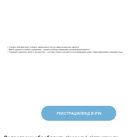
✅ Створіть обліковий запис та оберіть тариф для доступу до сервісу розрахунку зарплати
✅ Внесіть реквізити компанії та працівників — додайте необхідну інформацію для нарахування зарплати
✅ Сформуйте зарплатну звітність автоматично — система створить документи на основі введених даних (табелі, нарахування, утримання тощо).
РЕЄСТРАЦІЯ/ВХІД В IFIN